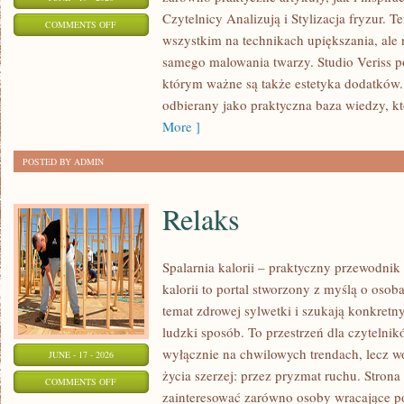
Czytelnicy Analizują i Stylizacja fryzur. 
ON
COMMENTS OFF
wszystkim na technikach upiększania, ale 
STYLIZACJE
samego malowania twarzy. Studio Veriss p
NA
którym ważne są także estetyka dodatków.
KAŻDĄ
odbierany jako praktyczna baza wiedzy, 
OKAZJĘ
More ]
POSTED BY ADMIN
Relaks
Spalarnia kalorii – praktyczny przewodnik
kalorii to portal stworzony z myślą o osob
temat zdrowej sylwetki i szukają konkretn
ludzki sposób. To przestrzeń dla czytelnik
wyłącznie na chwilowych trendach, lecz wo
JUNE - 17 - 2026
życia szerzej: przez pryzmat ruchu. Stron
ON
COMMENTS OFF
zainteresować zarówno osoby wracające po 
RELAKS