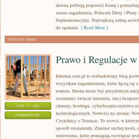
dawna próbują poprawić formę i potrzebuj
znane zagadnienia. Polecam Diety i Plany
Suplementacyjny. Największą zaletą serwisu
do spalania
[ Read More ]
POSTED BY ADMIN
Prawo i Regulacje w 
Internat.com.pl to rozbudowany blog pośw
wszystkim zagadnieniom, które łączą się 
routera. Strona może być przydatnym miejs
zrozumieć świecie internetu, sieci bezpr
chmury, hostingu, cyberbezpieczeństwa 
JUNE - 17 - 2026
technologicznych. Nowości na stronie: Now
ON
COMMENTS OFF
Czytelnicy o Temacie. To serwis, w którym
PRAWO
sposób zrozumiały. Zamiast suchej teorii, 
I
omówienia, które pomagają rozwiązać pro
REGULACJE