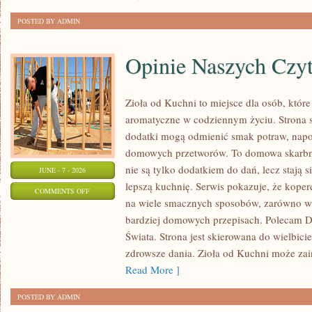
POSTED BY ADMIN
Opinie Naszych Czy
Zioła od Kuchni to miejsce dla osób, które
aromatyczne w codziennym życiu. Strona sk
dodatki mogą odmienić smak potraw, napo
domowych przetworów. To domowa skarbn
nie są tylko dodatkiem do dań, lecz stają
JUNE - 7 - 2026
lepszą kuchnię. Serwis pokazuje, że kop
ON
COMMENTS OFF
na wiele smacznych sposobów, zarówno w k
OPINIE
bardziej domowych przepisach. Polecam
NASZYCH
Świata. Strona jest skierowana do wielbicie
CZYTELNIKÓW
zdrowsze dania. Zioła od Kuchni może za
Read More ]
POSTED BY ADMIN