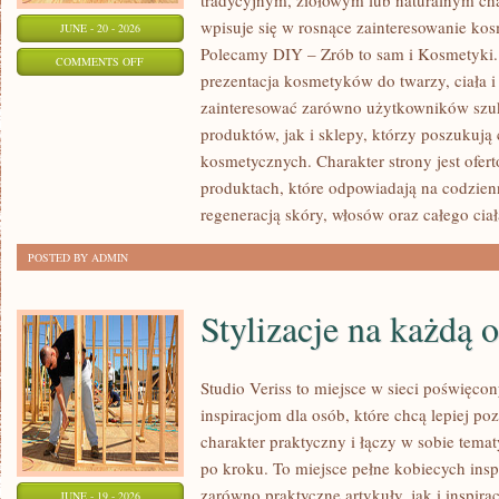
tradycyjnym, ziołowym lub naturalnym char
wpisuje się w rosnące zainteresowanie ko
JUNE - 20 - 2026
Polecamy DIY – Zrób to sam i Kosmetyki
ON
COMMENTS OFF
prezentacja kosmetyków do twarzy, ciała 
EKO-
zainteresować zarówno użytkowników szu
MAKIJAŻ
produktów, jak i sklepy, którzy poszukuj
kosmetycznych. Charakter strony jest ofer
produktach, które odpowiadają na codzien
regeneracją skóry, włosów oraz całego ciał
POSTED BY ADMIN
Stylizacje na każdą 
Studio Veriss to miejsce w sieci poświęc
inspiracjom dla osób, które chcą lepiej po
charakter praktyczny i łączy w sobie tema
po kroku. To miejsce pełne kobiecych insp
zarówno praktyczne artykuły, jak i inspirac
JUNE - 19 - 2026