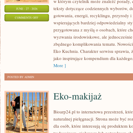
w którym czytelnik może znaleźć porady, 
teksty dotyczące codziennych wyborów, d
JUNE - 27 - 2026
gotowania, energii, recyklingu, przyrody
ON
COMMENTS OFF
wspierających bardziej odpowiedzialny styl
EKO
przygotowana z myślą o osobach, które c
W
wyzwania środowiskowe, ale jednocześnie 
DOMU
zbędnego komplikowania tematu. Nowości n
Eko Kuchnia. Charakter serwisu sprawia,
jako inspirujące kompendium dla każdego, 
More ]
POSTED BY ADMIN
Eko-makijaż
Bioarp24.pl to internetowa przestrzeń, któ
naturalnej pielęgnacji. Strona może być r
dla osób, które interesują się produktem 