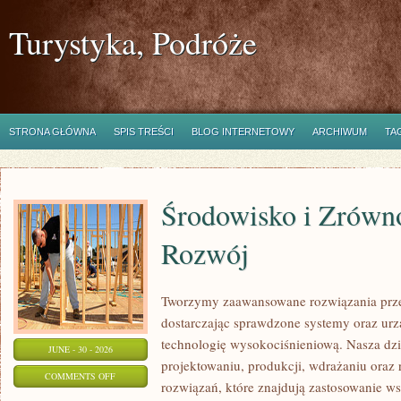
Turystyka, Podróże
STRONA GŁÓWNA
SPIS TREŚCI
BLOG INTERNETOWY
ARCHIWUM
TA
Środowisko i Zrów
Rozwój
Tworzymy zaawansowane rozwiązania prze
dostarczając sprawdzone systemy oraz ur
technologię wysokociśnieniową. Nasza dzia
JUNE - 30 - 2026
projektowaniu, produkcji, wdrażaniu ora
ON
COMMENTS OFF
rozwiązań, które znajdują zastosowanie wsz
ŚRODOWISKO