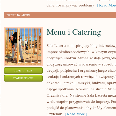
dane, rozwiązywać problemy
[ Read More
POSTED BY ADMIN
Menu i Catering
Sala Lacerta to inspirujący blog interneto
imprez okolicznościowych, w którym czyt
dotyczące urodzin. Strona została przygot
chcą zorganizować wydarzenie w sposób 
decyzji, pośpiechu i organizacyjnego chaos
JUNE - 7 - 2026
szukają konkretnych rozwiązań związanyc
ON
COMMENTS OFF
dekoracji, atrakcji, muzyki, budżetu, opr
MENU
całego spotkania. Nowości na stronie Menu
I
Organizatora. Na stronie Sala Lacerta moż
CATERING
wielu etapów przygotowań do imprezy. Por
podejść do planowania, aby każdy element 
Czytelnik
[ Read More ]