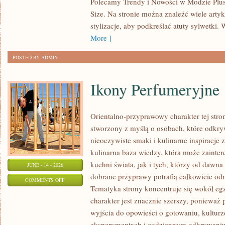
Polecamy Trendy i Nowości w Modzie Plus 
MODZIE
Size. Na stronie można znaleźć wiele artyk
PLUS
stylizacje, aby podkreślać atuty sylwetk
SIZE
More ]
POSTED BY ADMIN
Ikony Perfumeryjne
Orientalno-przyprawowy charakter tej strony
stworzony z myślą o osobach, które odkry
nieoczywiste smaki i kulinarne inspiracje 
kulinarna baza wiedzy, która może zainte
kuchni świata, jak i tych, którzy od dawn
JUNE - 14 - 2026
dobrane przyprawy potrafią całkowicie odm
ON
COMMENTS OFF
Tematyka strony koncentruje się wokół egz
IKONY
charakter jest znacznie szerszy, ponieważ
PERFUMERYJNE
wyjścia do opowieści o gotowaniu, kulturz
eksperymentach i codziennym odkrywani