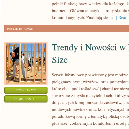
pełnić funkcję bazy wiedzy dla każdego, k
W
internetu. Główna tematyka strony skupia 
INTERNECIE
komunikacyjnych. Znajdują się tu
[ Read 
POSTED BY ADMIN
Trendy i Nowości w
Size
Serwis lifestylowy poświęcony jest modzie
pielęgnacyjnym, wizażowi oraz pomysłom 
które chcą podkreślać swój charakter nieza
JUNE - 15 - 2026
stworzone z myślą o czytelnikach, którzy 
ON
COMMENTS OFF
dotyczących komponowania zestawów, cod
TRENDY
modowych nowinek oraz kosmetycznych ro
I
poradnikową formę z tematyką bliską osob
NOWOŚCI
plus size, codziennym komfortem i urodą
W