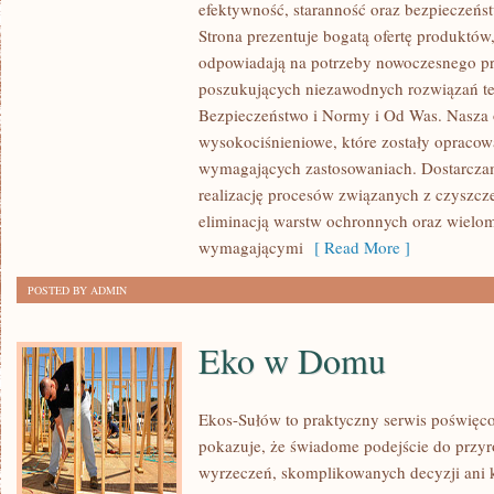
efektywność, staranność oraz bezpiecze
I
Strona prezentuje bogatą ofertę produktów,
ZRÓWNOWAŻONY
odpowiadają na potrzeby nowoczesnego pr
ROZWÓJ
poszukujących niezawodnych rozwiązań t
Bezpieczeństwo i Normy i Od Was. Nasza o
wysokociśnieniowe, które zostały opracow
wymagających zastosowaniach. Dostarczam
realizację procesów związanych z czyszcz
eliminacją warstw ochronnych oraz wielo
wymagającymi
[ Read More ]
POSTED BY ADMIN
Eko w Domu
Ekos-Sułów to praktyczny serwis poświęcon
pokazuje, że świadome podejście do przyr
wyrzeczeń, skomplikowanych decyzji ani 