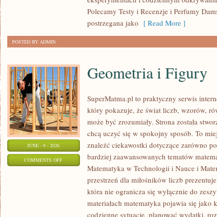
Polecamy Testy i Recenzje i Perfumy Dam
postrzegana jako
[ Read More ]
POSTED BY ADMIN
Geometria i Figury
SuperMatma.pl to praktyczny serwis inte
który pokazuje, że świat liczb, wzorów, r
może być zrozumiały. Strona została stwor
chcą uczyć się w spokojny sposób. To mie
znaleźć ciekawostki dotyczące zarówno po
JUNE - 9 - 2026
bardziej zaawansowanych tematów matema
ON
COMMENTS OFF
Matematyka w Technologii i Nauce i Mate
GEOMETRIA
przestrzeń dla miłośników liczb prezentuj
I
która nie ogranicza się wyłącznie do zes
FIGURY
materiałach matematyka pojawia się jako 
codzienne sytuacje, planować wydatki, ro