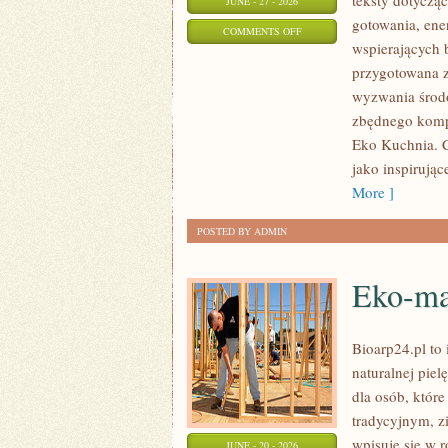
teksty dotycz
JUNE - 27 - 2026
gotowania, ene
ON
COMMENTS OFF
wspierających b
EKO
przygotowana z
W
wyzwania środo
DOMU
zbędnego kompl
Eko Kuchnia. C
jako inspirują
More ]
POSTED BY ADMIN
Eko-ma
Bioarp24.pl to 
naturalnej pie
dla osób, któr
tradycyjnym, z
wpisuje się w 
JUNE - 20 - 2026