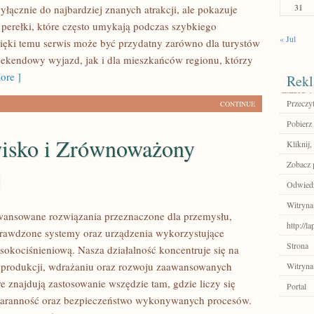
31
yłącznie do najbardziej znanych atrakcji, ale pokazuje
 perełki, które często umykają podczas szybkiego
« Jul
ięki temu serwis może być przydatny zarówno dla turystów
ekendowy wyjazd, jak i dla mieszkańców regionu, którzy
ore ]
Rekl
Przeczyt
CONTINUE
Pobierz 
isko i Zrównoważony
Kliknij,
Zobacz p
j
Odwiedź
Witryna
ansowane rozwiązania przeznaczone dla przemysłu,
http://l
prawdzone systemy oraz urządzenia wykorzystujące
Strona
sokociśnieniową. Nasza działalność koncentruje się na
 produkcji, wdrażaniu oraz rozwoju zaawansowanych
Witryna
e znajdują zastosowanie wszędzie tam, gdzie liczy się
Portal
staranność oraz bezpieczeństwo wykonywanych procesów.