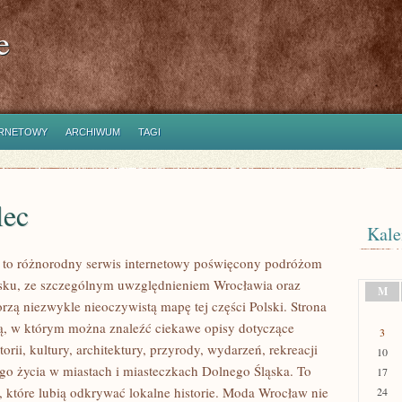
e
ERNETOWY
ARCHIWUM
TAGI
lec
Kale
to różnorodny serwis internetowy poświęcony podróżom
sku, ze szczególnym uwzględnieniem Wrocławia oraz
M
orzą niezwykle nieoczywistą mapę tej części Polski. Strona
nią, w którym można znaleźć ciekawe opisy dotyczące
3
torii, kultury, architektury, przyrody, wydarzeń, rekreacji
10
go życia w miastach i miasteczkach Dolnego Śląska. To
17
b, które lubią odkrywać lokalne historie. Moda Wrocław nie
24