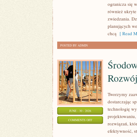
ogranicza się w
również ukryte
zwiedzania. Dz
planujących we
chcą
[ Read M
POSTED BY ADMIN
Środow
Rozwó
Tworzymy zaaw
dostarczając s
technologię wy
JUNE - 30 - 2026
projektowaniu,
ON
COMMENTS OFF
rozwiązań, któr
ŚRODOWISKO
efektywność, 
I