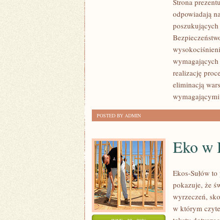
Strona prezentu
ZRÓWNOWAŻONY
odpowiadają na
ROZWÓJ
poszukujących
Bezpieczeństwo
wysokociśnieni
wymagających 
realizację pro
eliminacją war
wymagającymi
POSTED BY ADMIN
Eko w
Ekos-Sułów to 
pokazuje, że ś
wyrzeczeń, sko
w którym czyte