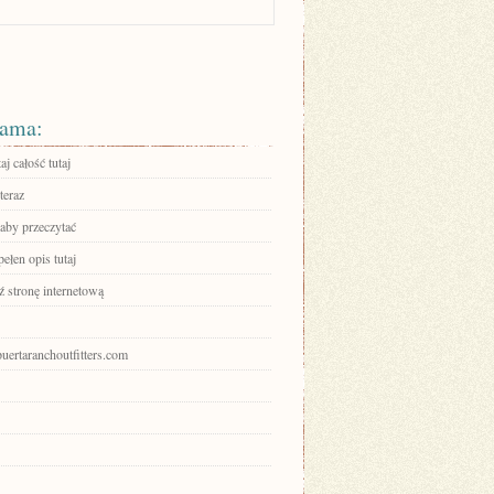
ama:
aj całość tutaj
teraz
 aby przeczytać
ełen opis tutaj
 stronę internetową
apuertaranchoutfitters.com