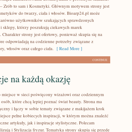
– Zrób to sam i Kosmetyki. Głównym motywem strony jest
smetyków do twarzy, ciała i włosów. Bioarp24.pl może
 zarówno użytkowników szukających sprawdzonych
 i sklepy, którzy poszukują ciekawych marek
 Charakter strony jest ofertowy, ponieważ skupia się na
óre odpowiadają na codzienne potrzeby związane z
ry, włosów oraz całego ciała.
[ Read More ]
CONTINUE
cje na każdą okazję
to miejsce w sieci poświęcony wizażowi oraz codziennym
 osób, które chcą lepiej poznać świat beauty. Strona ma
tyczny i łączy w sobie tematy związane z makijażem krok
iejsce pełne kobiecych inspiracji, w którym można znaleźć
zne artykuły, jak i inspiracje stylistyczne. Polecam
izują i Stylizacja fryzur. Tematyka strony skupia się przede