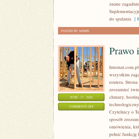
znane zagadnie
Suplementacyjny
do spalania
[ R
POSTED BY ADMIN
Prawo i
Internat.com.p
wszystkim zaga
routera. Stron
zrozumieć świe
chmury, hosti
JUNE - 17 - 2026
technologiczny
ON
COMMENTS OFF
Czytelnicy o T
PRAWO
sposób zrozumia
I
omówienia, któ
REGULACJE
pełnić funkcję
W