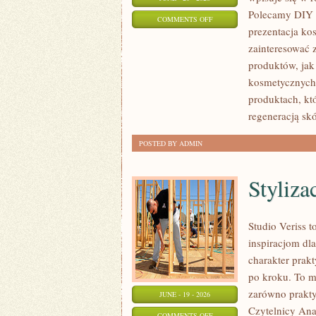
Polecamy DIY 
ON
COMMENTS OFF
prezentacja ko
EKO-
zainteresować
MAKIJAŻ
produktów, jak
kosmetycznych.
produktach, kt
regeneracją skó
POSTED BY ADMIN
Styliza
Studio Veriss 
inspiracjom dla
charakter prak
po kroku. To m
zarówno praktyc
JUNE - 19 - 2026
Czytelnicy Anal
ON
COMMENTS OFF