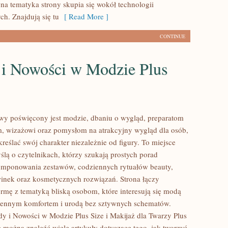
wna tematyka strony skupia się wokół technologii
h. Znajdują się tu
[ Read More ]
CONTINUE
 i Nowości w Modzie Plus
lowy poświęcony jest modzie, dbaniu o wygląd, preparatom
, wizażowi oraz pomysłom na atrakcyjny wygląd dla osób,
reślać swój charakter niezależnie od figury. To miejsce
ślą o czytelnikach, którzy szukają prostych porad
omponowania zestawów, codziennych rytuałów beauty,
nek oraz kosmetycznych rozwiązań. Strona łączy
rmę z tematyką bliską osobom, które interesują się modą
ziennym komfortem i urodą bez sztywnych schematów.
y i Nowości w Modzie Plus Size i Makijaż dla Twarzy Plus
e można znaleźć wiele artykuły dotyczące tego, jak tworzyć