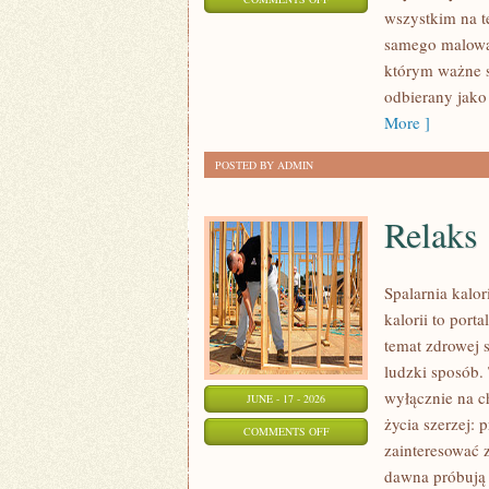
wszystkim na t
STYLIZACJE
samego malowan
NA
którym ważne s
KAŻDĄ
odbierany jako
OKAZJĘ
More ]
POSTED BY ADMIN
Relaks
Spalarnia kalo
kalorii to port
temat zdrowej 
ludzki sposób. 
wyłącznie na c
JUNE - 17 - 2026
życia szerzej: 
ON
COMMENTS OFF
zainteresować 
RELAKS
dawna próbują 