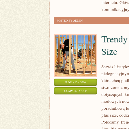
internetu. Głó
INTERNECIE
komunikacyjnyc
POSTED BY ADMIN
Trendy
Size
Serwis lifesty
pielęgnacyjnym
które chcą podk
JUNE - 15 - 2026
stworzone z my
ON
COMMENTS OFF
dotyczących k
TRENDY
modowych nowi
I
poradnikową fo
NOWOŚCI
plus size, cod
W
Polecamy Trend
MODZIE
Size. Na stroni