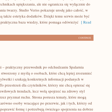
echnikach upiększania, ale nie ogranicza się wyłącznie do
ia twarzy. Studio Veriss pokazuje urodę jako całość, w
ą także estetyka dodatków. Dzięki temu serwis może być
 praktyczna baza wiedzy, które pomaga odświeżyć
[ Read
CONTINUE
rii – praktyczny przewodnik po odchudzaniu Spalarnia
al stworzony z myślą o osobach, które chcą lepiej zrozumieć
sylwetki i szukają konkretnych informacji podanych w
To przestrzeń dla czytelników, którzy nie chcą opierać się
hwilowych trendach, lecz wolą spojrzeć na zdrowy styl
przez pryzmat ruchu. Strona porusza tematy, które mogą
zarówno osoby wracające po przerwie, jak i tych, którzy od
poprawić formę i potrzebują świeżego spojrzenia na dobrze