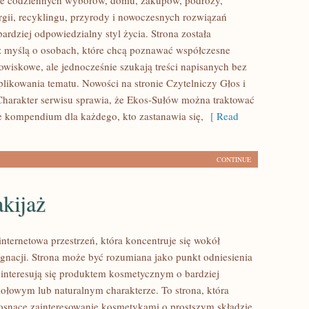
ące codziennych wyborów, domu, zakupów, podróży,
rgii, recyklingu, przyrody i nowoczesnych rozwiązań
ardziej odpowiedzialny styl życia. Strona została
 myślą o osobach, które chcą poznawać współczesne
wiskowe, ale jednocześnie szukają treści napisanych bez
ikowania tematu. Nowości na stronie Czytelniczy Głos i
harakter serwisu sprawia, że Ekos-Sułów można traktować
ce kompendium dla każdego, kto zastanawia się,
[ Read
CONTINUE
kijaż
internetowa przestrzeń, która koncentruje się wokół
lęgnacji. Strona może być rozumiana jako punkt odniesienia
e interesują się produktem kosmetycznym o bardziej
iołowym lub naturalnym charakterze. To strona, która
rosnące zainteresowanie kosmetykami o prostszym składzie.