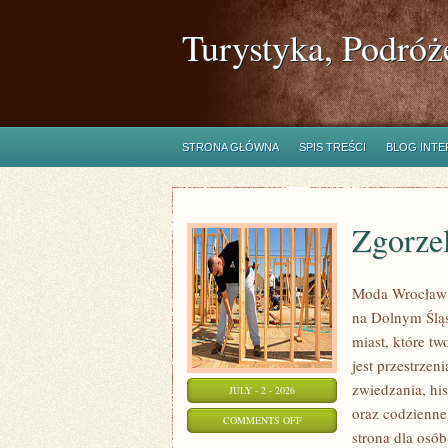
Turystyka, Podróż
STRONA GŁÓWNA
SPIS TREŚCI
BLOG INT
Zgorze
Moda Wrocław 
na Dolnym Ślą
miast, które tw
jest przestrze
zwiedzania, his
JULY - 2 - 2026
oraz codzienne
ON
COMMENTS OFF
strona dla osó
ZGORZELEC