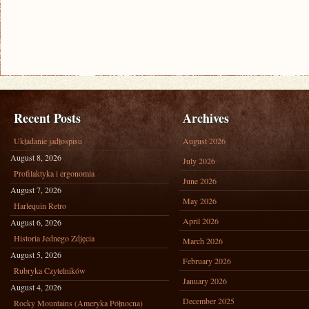
Recent Posts
Archives
Układanie jadłospisu
August 2026
August 8, 2026
July 2026
Profilaktyka i ergonomia
June 2026
August 7, 2026
May 2026
Harlequin Retro
April 2026
August 6, 2026
Historia Jednego Zdjęcia
March 2026
August 5, 2026
February 2026
Rubryka Czytelników
January 2026
August 4, 2026
December 2025
Rocky Mountains (Ameryka Północna)