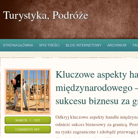
Turystyka, Podróże
STRONA GŁÓWNA
SPIS TREŚCI
BLOG INTERNETOWY
ARCHIWUM
TA
Kluczowe aspekty h
międzynarodowego –
sukcesu biznesu za g
Odkryj kluczowe aspekty handlu międzynar
MARCH - 3 - 2025
odnieść sukces biznesowy za granicą. Pozna
ON
COMMENTS OFF
na rynki zagraniczne i zdobądź przewagę 
KLUCZOWE