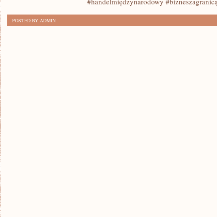
#handelmiędzynarodowy #bizneszagranic
ASPEKTY
POSTED BY ADMIN
HANDLU
MIĘDZYNARODOWEGO
–
NA
TROPIE
SUKCESU
BIZNESU
ZA
GRANICĄ