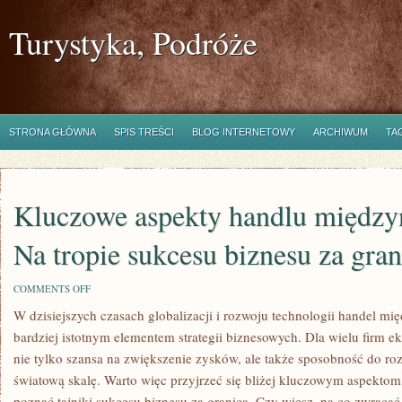
Turystyka, Podróże
STRONA GŁÓWNA
SPIS TREŚCI
BLOG INTERNETOWY
ARCHIWUM
TA
Kluczowe aspekty handlu międz
Na tropie sukcesu biznesu za gran
ON
COMMENTS OFF
KLUCZOWE
W ⁤dzisiejszych czasach globalizacji i rozwoju​ technologii handel mi
ASPEKTY
HANDLU
bardziej istotnym elementem⁣ strategii biznesowych. Dla⁢ wielu firm ek
MIĘDZYNARODOWEGO
–
nie tylko‌ szansa na​ zwiększenie​ zysków, ale ‍także sposobność do roz
NA
światową skalę. ‍Warto więc przyjrzeć się bliżej ​kluczowym aspekt
TROPIE
SUKCESU
poznać tajniki sukcesu biznesu za granicą. Czy ‌wiesz, na co zwracać