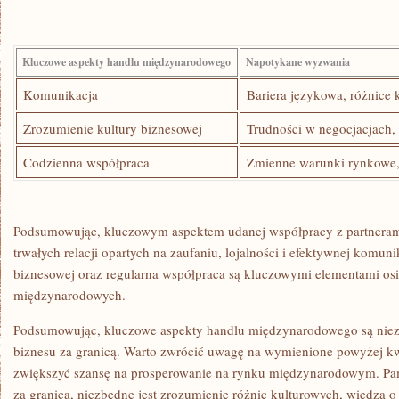
Kluczowe⁤ aspekty handlu ⁤międzynarodowego
Napotykane ‌wyzwania
Komunikacja
Bariera językowa, ‍różnice
Zrozumienie⁢ kultury‍ biznesowej
Trudności w negocjacjach, 
Codzienna współpraca
Zmienne warunki ⁤rynkowe, ⁣
Podsumowując, kluczowym aspektem udanej ​współpracy z ⁣partneram
trwałych ⁣relacji opartych ⁢na⁢ zaufaniu, lojalności⁢ i efektywnej komun
biznesowej oraz regularna ‍współpraca są⁣ kluczowymi elementami osi
międzynarodowych.
Podsumowując, kluczowe aspekty handlu międzynarodowego są⁤ nie
biznesu za‌ granicą. ⁢Warto zwrócić uwagę ⁣na wymienione powyżej kw
zwiększyć szansę na ⁢prosperowanie na rynku‍ międzynarodowym. ⁤Pa
za ⁣granicą,​ niezbędne jest zrozumienie różnic ⁤kulturowych, wiedza 