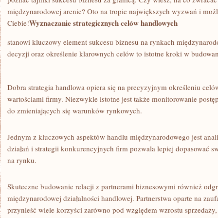
BIZNESU
międzynarodowej arenie? ​Oto na tropie największych wyzwań i możli
ZA
GRANICĄ
Wyznaczanie‌ strategicznych celów‌ handlowych
Ciebie!
stanowi kluczowy element sukcesu biznesu na ‌rynkach międzynarodo
decyzji oraz określenie klarownych ⁢celów to ⁢istotne kroki‌ w budowan
Dobra‌ strategia ⁢handlowa opiera ‍się na precyzyjnym określeniu celów, 
wartościami‌ firmy. ‌Niezwykle istotne jest także monitorowanie postę
do zmieniających ​się warunków rynkowych.
Jednym z kluczowych aspektów handlu międzynarodowego ‍jest⁤ anal
działań i strategii konkurencyjnych firm ⁤pozwala lepiej dopasować⁤ s
na rynku.
Skuteczne⁤ budowanie relacji z partnerami⁢ biznesowymi również odgr
międzynarodowej działalności‌ handlowej. Partnerstwa ​oparte na zau
‌przynieść ⁣wiele⁣ korzyści⁤ zarówno pod względem⁤ wzrostu sprzedaży,