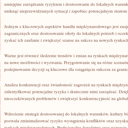
umiejętne zarządzanie ⁣ryzykiem i dostosowanie do lokalnych ⁢warunk
uniknąć nieprzewidzianych sytuacji i zapobiec ⁢potencjalnym⁢ strato
Jednym ⁤z ⁣kluczowych aspektów ‌handlu międzynarodowego jest znaj
zagranicznych‍ oraz‌ dostosowanie oferty ​do lokalnych potrzeb i ‌ocz
zyskać ich ⁣zaufanie⁤ i ⁢zwiększyć szanse na sukces na nowych rynkach
Ważne jest również śledzenie trendów i⁣ zmian na rynkach‌ międzyn
na nowe możliwości i⁢ wyzwania.​ Przygotowanie się ⁣na⁤ różne scenariu
podejmowaniu ‍decyzji są kluczowe dla ⁤osiągnięcia sukcesu za granic
Analiza konkurencji ⁤oraz świadomość zagrożeń na⁢ rynkach między
zidentyfikować ‍potencjalne ryzyka i‌ skutecznie nimi zarządzać. Dz
nieoczekiwanych problemów i ⁣zwiększyć konkurencyjność ⁣na globa
Wdrożenie strategii dostosowanej do lokalnych‍ warunków, kultury 
pozwala zminimalizować ryzyko wystąpienia konfliktów⁣ oraz uzysk
rynkach międzynarodowych. Profesjonalne doradztwo ⁢oraz wsparcie