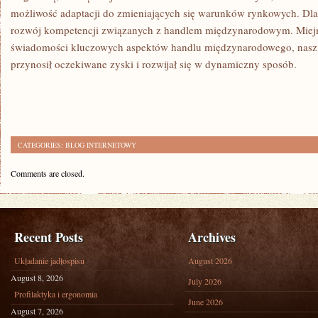
możliwość adaptacji do zmieniających się warunków rynkowych. Dlat
rozwój kompetencji związanych⁤ z handlem ‌międzynarodowym. Miejm
świadomości kluczowych aspektów handlu ​międzynarodowego, nasz‌ b
przynosił oczekiwane zyski ‍i rozwijał ‍się w‌ dynamiczny ⁢sposób.
CATEGORIES:
BLOG INTERNETOWY
Comments are closed.
Recent Posts
Archives
Układanie jadłospisu
August 2026
August 8, 2026
July 2026
Profilaktyka i ergonomia
June 2026
August 7, 2026