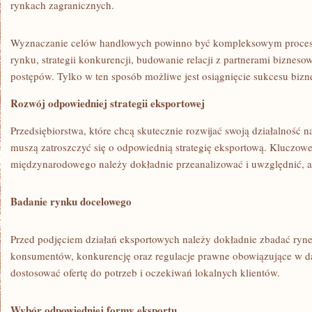
rynkach zagranicznych.
Wyznaczanie​ celów ‍handlowych powinno być kompleksowym proces
rynku, strategii konkurencji, budowanie ​relacji z partnerami bizne
postępów. Tylko w⁤ ten ​sposób możliwe jest osiągnięcie sukcesu ⁢bizn
Rozwój odpowiedniej strategii eksportowej
Przedsiębiorstwa, które chcą skutecznie rozwijać ‌swoją działalnoś
muszą zatroszczyć się ⁢o ⁤odpowiednią⁢ strategię eksportową. Kluczow
międzynarodowego należy dokładnie ⁤przeanalizować i uwzględnić, ab
Badanie rynku docelowego
Przed podjęciem działań eksportowych należy dokładnie zbadać rynek
konsumentów, konkurencję oraz‌ regulacje prawne obowiązujące​ w d
dostosować ofertę do potrzeb ⁤i oczekiwań lokalnych klientów.
Wybór odpowiedniej formy ⁣eksportu