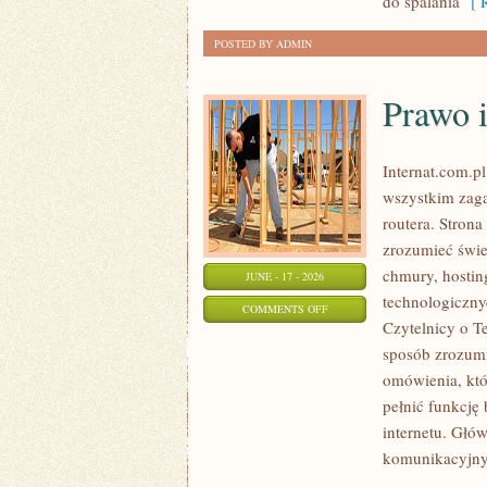
do spalania
[ R
POSTED BY ADMIN
Prawo i
Internat.com.p
wszystkim zaga
routera. Stron
zrozumieć świe
chmury, hosti
JUNE - 17 - 2026
technologiczny
ON
COMMENTS OFF
Czytelnicy o T
PRAWO
sposób zrozumia
I
omówienia, któ
REGULACJE
pełnić funkcję
W
internetu. Głó
INTERNECIE
komunikacyjnyc