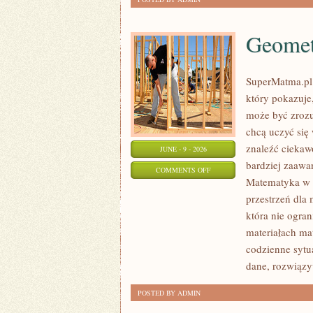
Geomet
SuperMatma.pl 
który pokazuje,
może być zrozu
chcą uczyć się
znaleźć ciekaw
JUNE - 9 - 2026
bardziej zaaw
ON
COMMENTS OFF
Matematyka w T
GEOMETRIA
przestrzeń dla
I
która nie ogra
FIGURY
materiałach ma
codzienne sytu
dane, rozwiąz
POSTED BY ADMIN