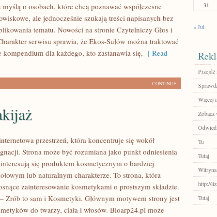
31
 myślą o osobach, które chcą poznawać współczesne
wiskowe, ale jednocześnie szukają treści napisanych bez
« Jul
ikowania tematu. Nowości na stronie Czytelniczy Głos i
harakter serwisu sprawia, że Ekos-Sułów można traktować
ce kompendium dla każdego, kto zastanawia się,
[ Read
Rekl
Przejdź 
CONTINUE
Sprawdź
Więcej i
kijaż
Zobacz w
Odwiedź
internetowa przestrzeń, która koncentruje się wokół
Tu
lęgnacji. Strona może być rozumiana jako punkt odniesienia
Tutaj
e interesują się produktem kosmetycznym o bardziej
Witryna
iołowym lub naturalnym charakterze. To strona, która
http://l
rosnące zainteresowanie kosmetykami o prostszym składzie.
– Zrób to sam i Kosmetyki. Głównym motywem strony jest
Tutaj
smetyków do twarzy, ciała i włosów. Bioarp24.pl może