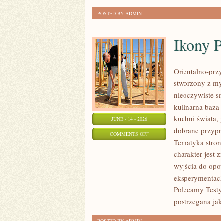
POSTED BY ADMIN
Ikony 
Orientalno-przy
stworzony z my
nieoczywiste sm
kulinarna baza
kuchni świata,
JUNE - 14 - 2026
dobrane przypr
ON
COMMENTS OFF
Tematyka stron
IKONY
charakter jest
PERFUMERYJNE
wyjścia do opo
eksperymentac
Polecamy Testy
postrzegana ja
POSTED BY ADMIN