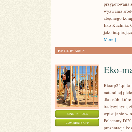
przygotowana z
W
wyzwania środo
DOMU
zbędnego kompl
Eko Kuchnia. C
jako inspirują
More ]
POSTED BY ADMIN
Eko-ma
Bioarp24.pl to 
naturalnej pie
dla osób, któr
tradycyjnym, z
wpisuje się w 
JUNE - 20 - 2026
Polecamy DIY 
ON
COMMENTS OFF
prezentacja ko
EKO-