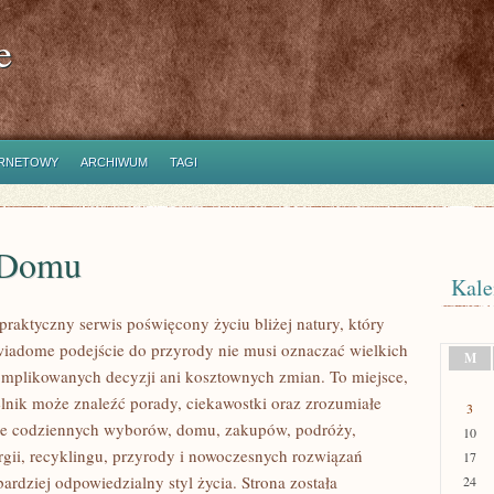
e
ERNETOWY
ARCHIWUM
TAGI
 Domu
Kale
praktyczny serwis poświęcony życiu bliżej natury, który
wiadome podejście do przyrody nie musi oznaczać wielkich
M
mplikowanych decyzji ani kosztownych zmian. To miejsce,
lnik może znaleźć porady, ciekawostki oraz zrozumiałe
3
ące codziennych wyborów, domu, zakupów, podróży,
10
rgii, recyklingu, przyrody i nowoczesnych rozwiązań
17
ardziej odpowiedzialny styl życia. Strona została
24