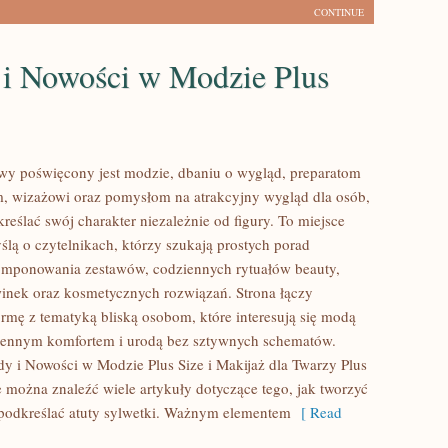
CONTINUE
 i Nowości w Modzie Plus
lowy poświęcony jest modzie, dbaniu o wygląd, preparatom
, wizażowi oraz pomysłom na atrakcyjny wygląd dla osób,
reślać swój charakter niezależnie od figury. To miejsce
ślą o czytelnikach, którzy szukają prostych porad
omponowania zestawów, codziennych rytuałów beauty,
nek oraz kosmetycznych rozwiązań. Strona łączy
rmę z tematyką bliską osobom, które interesują się modą
ziennym komfortem i urodą bez sztywnych schematów.
y i Nowości w Modzie Plus Size i Makijaż dla Twarzy Plus
e można znaleźć wiele artykuły dotyczące tego, jak tworzyć
y podkreślać atuty sylwetki. Ważnym elementem
[ Read