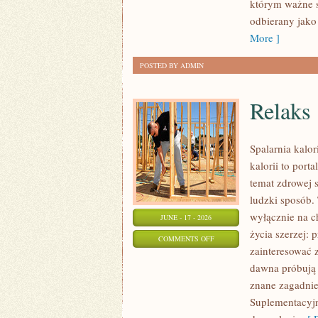
którym ważne s
KAŻDĄ
odbierany jako
OKAZJĘ
More ]
POSTED BY ADMIN
Relaks
Spalarnia kalo
kalorii to port
temat zdrowej 
ludzki sposób. 
wyłącznie na c
JUNE - 17 - 2026
życia szerzej: 
ON
COMMENTS OFF
zainteresować 
RELAKS
dawna próbują 
znane zagadnie
Suplementacyjny