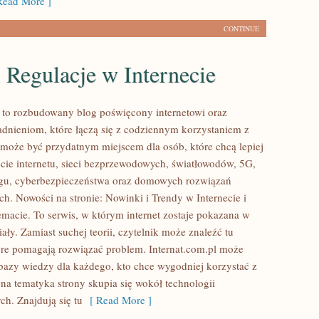
ead More ]
CONTINUE
 Regulacje w Internecie
l to rozbudowany blog poświęcony internetowi oraz
dnieniom, które łączą się z codziennym korzystaniem z
a może być przydatnym miejscem dla osób, które chcą lepiej
cie internetu, sieci bezprzewodowych, światłowodów, 5G,
ngu, cyberbezpieczeństwa oraz domowych rozwiązań
ch. Nowości na stronie: Nowinki i Trendy w Internecie i
emacie. To serwis, w którym internet zostaje pokazana w
ły. Zamiast suchej teorii, czytelnik może znaleźć tu
re pomagają rozwiązać problem. Internat.com.pl może
 bazy wiedzy dla każdego, kto chce wygodniej korzystać z
wna tematyka strony skupia się wokół technologii
h. Znajdują się tu
[ Read More ]