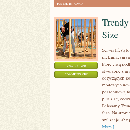
POSTED BY ADMIN
Trendy
Size
Serwis lifesty
pielęgnacyjnym
które chcą podk
JUNE - 15 - 2026
stworzone z my
ON
COMMENTS OFF
dotyczących k
TRENDY
modowych nowi
I
poradnikową fo
NOWOŚCI
plus size, cod
W
Polecamy Trend
MODZIE
Size. Na stroni
PLUS
stylizacje, ab
SIZE
More ]