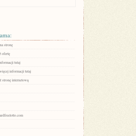
ama:
na stronę
 ofertę
nformacji tutaj
ięcej informacji tutaj
 stronę internetową
izardfreelotto.com