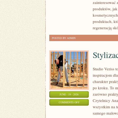
zainteresować
MAKIJAŻ
produktów, jak
kosmetycznych.
produktach, kt
regeneracją skó
POSTED BY ADMIN
Styliza
Studio Veriss 
inspiracjom dla
charakter prak
po kroku. To m
zarówno praktyc
JUNE - 19 - 2026
Czytelnicy Anal
ON
COMMENTS OFF
wszystkim na t
STYLIZACJE
samego malowan
NA