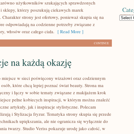
 zarówno użytkowników szukających sprawdzonych
Cate
 i sklepy, którzy poszukują ciekawych marek
 Charakter strony jest ofertowy, ponieważ skupia się na
Categories
óre odpowiadają na codzienne potrzeby związane z
ry, włosów oraz całego ciała.
[ Read More ]
CONTINUE
cje na każdą okazję
to miejsce w sieci poświęcony wizażowi oraz codziennym
 osób, które chcą lepiej poznać świat beauty. Strona ma
tyczny i łączy w sobie tematy związane z makijażem krok
iejsce pełne kobiecych inspiracji, w którym można znaleźć
zne artykuły, jak i inspiracje stylistyczne. Polecam
izują i Stylizacja fryzur. Tematyka strony skupia się przede
echnikach upiększania, ale nie ogranicza się wyłącznie do
ia twarzy. Studio Veriss pokazuje urodę jako całość, w