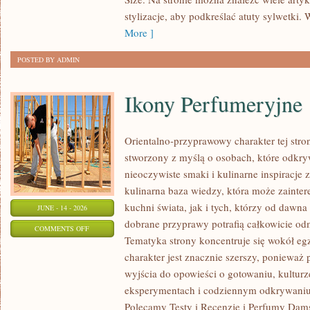
PLUS
stylizacje, aby podkreślać atuty sylwetk
SIZE
More ]
POSTED BY ADMIN
Ikony Perfumeryjne
Orientalno-przyprawowy charakter tej strony
stworzony z myślą o osobach, które odkry
nieoczywiste smaki i kulinarne inspiracje 
kulinarna baza wiedzy, która może zainte
kuchni świata, jak i tych, którzy od dawn
JUNE - 14 - 2026
dobrane przyprawy potrafią całkowicie odm
ON
COMMENTS OFF
Tematyka strony koncentruje się wokół egz
IKONY
charakter jest znacznie szerszy, ponieważ
PERFUMERYJNE
wyjścia do opowieści o gotowaniu, kulturz
eksperymentach i codziennym odkrywani
Polecamy Testy i Recenzje i Perfumy Dam