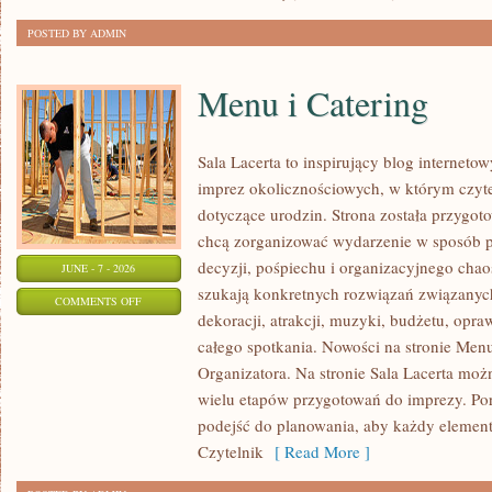
POSTED BY ADMIN
Menu i Catering
Sala Lacerta to inspirujący blog interneto
imprez okolicznościowych, w którym czyt
dotyczące urodzin. Strona została przygot
chcą zorganizować wydarzenie w sposób 
decyzji, pośpiechu i organizacyjnego chaos
JUNE - 7 - 2026
szukają konkretnych rozwiązań związanyc
ON
COMMENTS OFF
dekoracji, atrakcji, muzyki, budżetu, opr
MENU
całego spotkania. Nowości na stronie Menu
I
Organizatora. Na stronie Sala Lacerta moż
CATERING
wielu etapów przygotowań do imprezy. Por
podejść do planowania, aby każdy element 
Czytelnik
[ Read More ]