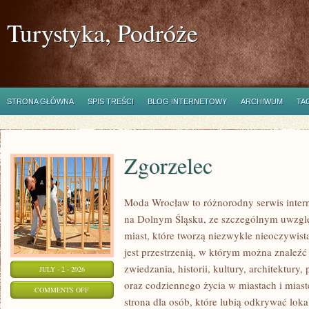
Turystyka, Podróże
STRONA GŁÓWNA
SPIS TREŚCI
BLOG INTERNETOWY
ARCHIWUM
TA
Zgorzelec
Moda Wrocław to różnorodny serwis inte
na Dolnym Śląsku, ze szczególnym uwzgl
miast, które tworzą niezwykle nieoczywistą
jest przestrzenią, w którym można znaleźć
zwiedzania, historii, kultury, architektury,
JULY - 2 - 2026
oraz codziennego życia w miastach i mias
ON
COMMENTS OFF
strona dla osób, które lubią odkrywać lok
ZGORZELEC