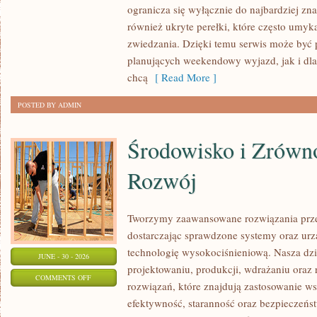
ogranicza się wyłącznie do najbardziej zna
również ukryte perełki, które często umyk
zwiedzania. Dzięki temu serwis może być 
planujących weekendowy wyjazd, jak i dl
chcą
[ Read More ]
POSTED BY ADMIN
Środowisko i Zrów
Rozwój
Tworzymy zaawansowane rozwiązania prze
dostarczając sprawdzone systemy oraz ur
technologię wysokociśnieniową. Nasza dzia
JUNE - 30 - 2026
projektowaniu, produkcji, wdrażaniu ora
ON
COMMENTS OFF
rozwiązań, które znajdują zastosowanie wsz
ŚRODOWISKO
efektywność, staranność oraz bezpiecze
I