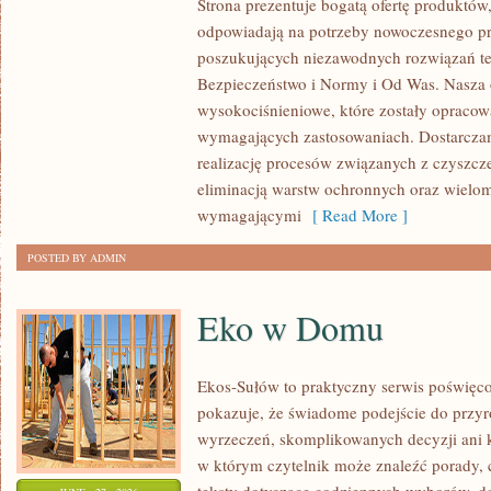
Strona prezentuje bogatą ofertę produktów,
ZRÓWNOWAŻONY
odpowiadają na potrzeby nowoczesnego pr
ROZWÓJ
poszukujących niezawodnych rozwiązań t
Bezpieczeństwo i Normy i Od Was. Nasza o
wysokociśnieniowe, które zostały opracow
wymagających zastosowaniach. Dostarczam
realizację procesów związanych z czyszcz
eliminacją warstw ochronnych oraz wielo
wymagającymi
[ Read More ]
POSTED BY ADMIN
Eko w Domu
Ekos-Sułów to praktyczny serwis poświęcon
pokazuje, że świadome podejście do przyr
wyrzeczeń, skomplikowanych decyzji ani 
w którym czytelnik może znaleźć porady, 