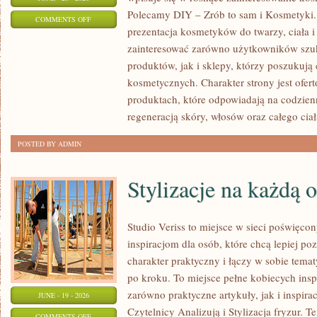
Polecamy DIY – Zrób to sam i Kosmetyki
ON
COMMENTS OFF
prezentacja kosmetyków do twarzy, ciała 
EKO-
zainteresować zarówno użytkowników szu
MAKIJAŻ
produktów, jak i sklepy, którzy poszukuj
kosmetycznych. Charakter strony jest ofer
produktach, które odpowiadają na codzien
regeneracją skóry, włosów oraz całego ciał
POSTED BY ADMIN
Stylizacje na każdą 
Studio Veriss to miejsce w sieci poświęc
inspiracjom dla osób, które chcą lepiej po
charakter praktyczny i łączy w sobie tema
po kroku. To miejsce pełne kobiecych insp
zarówno praktyczne artykuły, jak i inspirac
JUNE - 19 - 2026
Czytelnicy Analizują i Stylizacja fryzur. 
ON
COMMENTS OFF