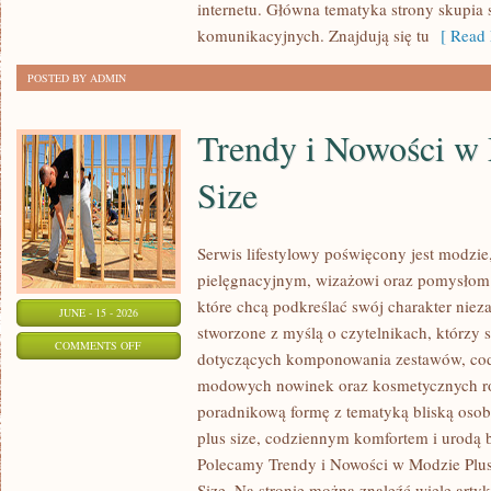
internetu. Główna tematyka strony skupia 
INTERNECIE
komunikacyjnych. Znajdują się tu
[ Read 
POSTED BY ADMIN
Trendy i Nowości w
Size
Serwis lifestylowy poświęcony jest modzie
pielęgnacyjnym, wizażowi oraz pomysłom 
które chcą podkreślać swój charakter nieza
JUNE - 15 - 2026
stworzone z myślą o czytelnikach, którzy 
ON
COMMENTS OFF
dotyczących komponowania zestawów, cod
TRENDY
modowych nowinek oraz kosmetycznych ro
I
poradnikową formę z tematyką bliską osob
NOWOŚCI
plus size, codziennym komfortem i urodą
W
Polecamy Trendy i Nowości w Modzie Plus 
MODZIE
Size. Na stronie można znaleźć wiele artyk