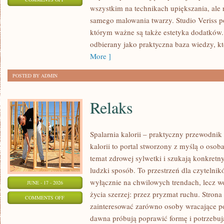
wszystkim na technikach upiększania, ale 
STYLIZACJE
samego malowania twarzy. Studio Veriss p
NA
którym ważne są także estetyka dodatków.
KAŻDĄ
odbierany jako praktyczna baza wiedzy, 
OKAZJĘ
More ]
POSTED BY ADMIN
Relaks
Spalarnia kalorii – praktyczny przewodnik
kalorii to portal stworzony z myślą o osob
temat zdrowej sylwetki i szukają konkretn
ludzki sposób. To przestrzeń dla czytelnik
wyłącznie na chwilowych trendach, lecz wo
JUNE - 17 - 2026
życia szerzej: przez pryzmat ruchu. Stron
ON
COMMENTS OFF
zainteresować zarówno osoby wracające po 
RELAKS
dawna próbują poprawić formę i potrzebuj