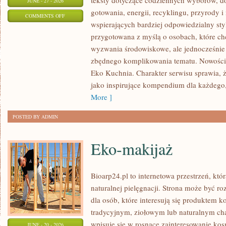
teksty dotyczące codziennych wyborów, d
JUNE - 27 - 2026
gotowania, energii, recyklingu, przyrody
ON
COMMENTS OFF
wspierających bardziej odpowiedzialny styl
EKO
przygotowana z myślą o osobach, które c
W
wyzwania środowiskowe, ale jednocześnie 
DOMU
zbędnego komplikowania tematu. Nowości n
Eko Kuchnia. Charakter serwisu sprawia,
jako inspirujące kompendium dla każdego, 
More ]
POSTED BY ADMIN
Eko-makijaż
Bioarp24.pl to internetowa przestrzeń, któ
naturalnej pielęgnacji. Strona może być r
dla osób, które interesują się produktem 
tradycyjnym, ziołowym lub naturalnym char
wpisuje się w rosnące zainteresowanie ko
JUNE - 20 - 2026