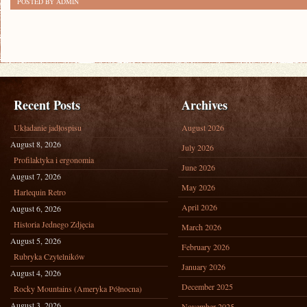
POSTED BY ADMIN
Recent Posts
Archives
Układanie jadłospisu
August 2026
August 8, 2026
July 2026
Profilaktyka i ergonomia
June 2026
August 7, 2026
May 2026
Harlequin Retro
April 2026
August 6, 2026
Historia Jednego Zdjęcia
March 2026
August 5, 2026
February 2026
Rubryka Czytelników
January 2026
August 4, 2026
December 2025
Rocky Mountains (Ameryka Północna)
August 3, 2026
November 2025