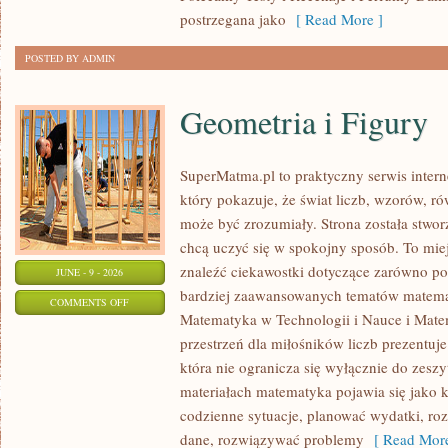
postrzegana jako
[ Read More ]
POSTED BY ADMIN
Geometria i Figury
SuperMatma.pl to praktyczny serwis inte
który pokazuje, że świat liczb, wzorów, r
może być zrozumiały. Strona została stwor
chcą uczyć się w spokojny sposób. To mie
znaleźć ciekawostki dotyczące zarówno po
JUNE - 9 - 2026
bardziej zaawansowanych tematów matema
ON
COMMENTS OFF
Matematyka w Technologii i Nauce i Mate
GEOMETRIA
przestrzeń dla miłośników liczb prezentuj
I
która nie ogranicza się wyłącznie do zes
FIGURY
materiałach matematyka pojawia się jako 
codzienne sytuacje, planować wydatki, ro
dane, rozwiązywać problemy
[ Read More