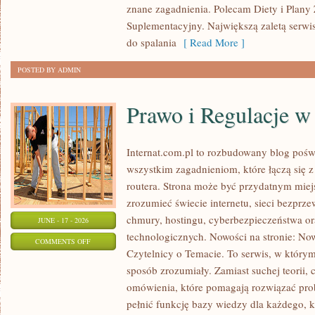
znane zagadnienia. Polecam Diety i Plany
Suplementacyjny. Największą zaletą serwisu
do spalania
[ Read More ]
POSTED BY ADMIN
Prawo i Regulacje w 
Internat.com.pl to rozbudowany blog pośw
wszystkim zagadnieniom, które łączą się 
routera. Strona może być przydatnym miejs
zrozumieć świecie internetu, sieci bezpr
chmury, hostingu, cyberbezpieczeństwa 
JUNE - 17 - 2026
technologicznych. Nowości na stronie: Now
ON
COMMENTS OFF
Czytelnicy o Temacie. To serwis, w którym
PRAWO
sposób zrozumiały. Zamiast suchej teorii, 
I
omówienia, które pomagają rozwiązać pro
REGULACJE
pełnić funkcję bazy wiedzy dla każdego, k
W