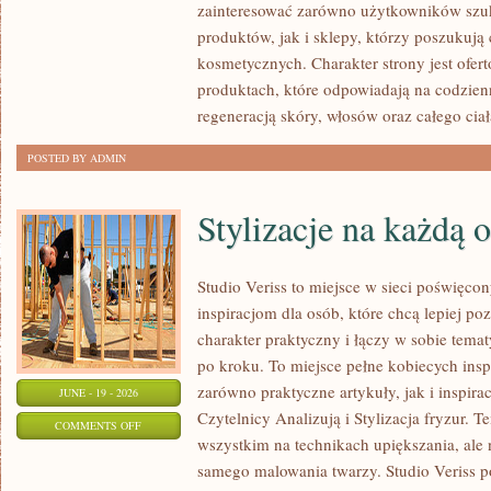
zainteresować zarówno użytkowników szu
MAKIJAŻ
produktów, jak i sklepy, którzy poszukuj
kosmetycznych. Charakter strony jest ofer
produktach, które odpowiadają na codzien
regeneracją skóry, włosów oraz całego ciał
POSTED BY ADMIN
Stylizacje na każdą 
Studio Veriss to miejsce w sieci poświęc
inspiracjom dla osób, które chcą lepiej po
charakter praktyczny i łączy w sobie tema
po kroku. To miejsce pełne kobiecych insp
zarówno praktyczne artykuły, jak i inspirac
JUNE - 19 - 2026
Czytelnicy Analizują i Stylizacja fryzur. 
ON
COMMENTS OFF
wszystkim na technikach upiększania, ale 
STYLIZACJE
samego malowania twarzy. Studio Veriss p
NA