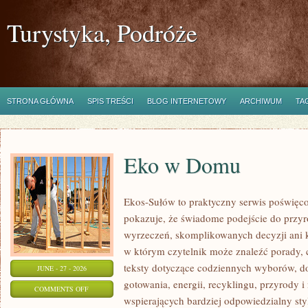
Turystyka, Podróże
STRONA GŁÓWNA
SPIS TREŚCI
BLOG INTERNETOWY
ARCHIWUM
TA
Eko w Domu
Ekos-Sułów to praktyczny serwis poświęcon
pokazuje, że świadome podejście do przyr
wyrzeczeń, skomplikowanych decyzji ani 
w którym czytelnik może znaleźć porady, 
teksty dotyczące codziennych wyborów, d
JUNE - 27 - 2026
gotowania, energii, recyklingu, przyrody
ON
COMMENTS OFF
wspierających bardziej odpowiedzialny styl
EKO