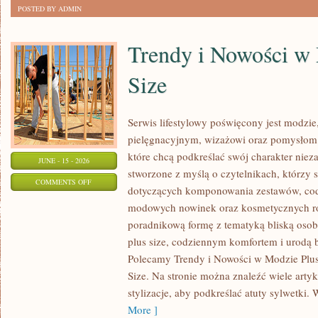
POSTED BY ADMIN
Trendy i Nowości w
Size
Serwis lifestylowy poświęcony jest modzie
pielęgnacyjnym, wizażowi oraz pomysłom 
które chcą podkreślać swój charakter nieza
JUNE - 15 - 2026
stworzone z myślą o czytelnikach, którzy 
ON
COMMENTS OFF
dotyczących komponowania zestawów, cod
TRENDY
modowych nowinek oraz kosmetycznych ro
I
poradnikową formę z tematyką bliską osob
NOWOŚCI
plus size, codziennym komfortem i urodą
W
Polecamy Trendy i Nowości w Modzie Plus 
MODZIE
Size. Na stronie można znaleźć wiele artyk
PLUS
stylizacje, aby podkreślać atuty sylwetk
SIZE
More ]