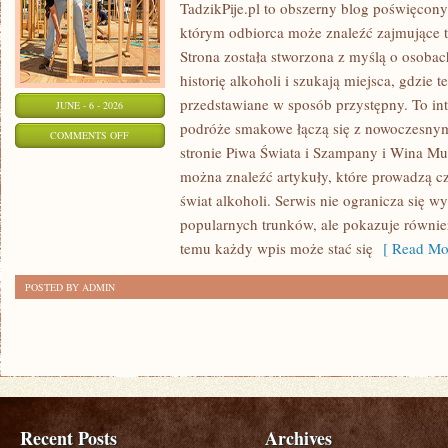
TadzikPije.pl to obszerny blog poświęcon
którym odbiorca może znaleźć zajmujące t
Strona została stworzona z myślą o osobac
historię alkoholi i szukają miejsca, gdzie
przedstawiane w sposób przystępny. To in
JUNE - 6 - 2026
podróże smakowe łączą się z nowoczesny
ON
COMMENTS OFF
stronie Piwa Świata i Szampany i Wina Mus
TADZIKPIJE
można znaleźć artykuły, które prowadzą cz
świat alkoholi. Serwis nie ogranicza się w
popularnych trunków, ale pokazuje równie
temu każdy wpis może stać się
[ Read Mor
POSTED BY ADMIN
Recent Posts
Archives