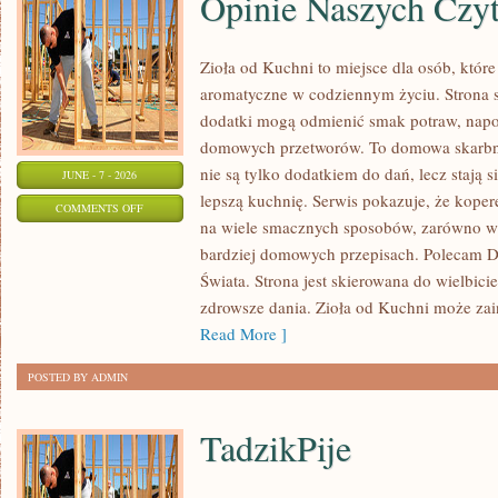
Opinie Naszych Czy
Zioła od Kuchni to miejsce dla osób, które
aromatyczne w codziennym życiu. Strona sk
dodatki mogą odmienić smak potraw, napo
domowych przetworów. To domowa skarbn
nie są tylko dodatkiem do dań, lecz stają
JUNE - 7 - 2026
lepszą kuchnię. Serwis pokazuje, że kop
ON
COMMENTS OFF
na wiele smacznych sposobów, zarówno w k
OPINIE
bardziej domowych przepisach. Polecam
NASZYCH
Świata. Strona jest skierowana do wielbicie
CZYTELNIKÓW
zdrowsze dania. Zioła od Kuchni może za
Read More ]
POSTED BY ADMIN
TadzikPije