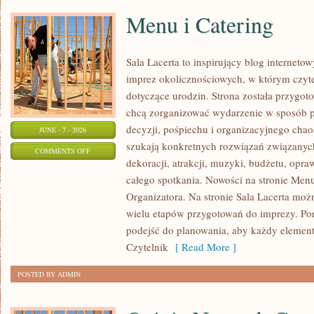
Menu i Catering
Sala Lacerta to inspirujący blog interneto
imprez okolicznościowych, w którym czyt
dotyczące urodzin. Strona została przygot
chcą zorganizować wydarzenie w sposób 
decyzji, pośpiechu i organizacyjnego chaos
JUNE - 7 - 2026
szukają konkretnych rozwiązań związanyc
ON
COMMENTS OFF
dekoracji, atrakcji, muzyki, budżetu, opr
MENU
całego spotkania. Nowości na stronie Menu
I
Organizatora. Na stronie Sala Lacerta moż
CATERING
wielu etapów przygotowań do imprezy. Por
podejść do planowania, aby każdy element 
Czytelnik
[ Read More ]
POSTED BY ADMIN