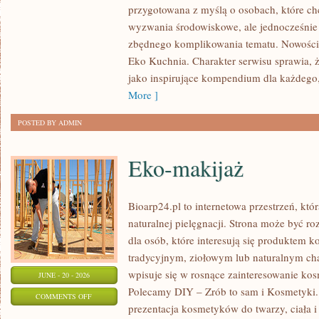
przygotowana z myślą o osobach, które c
W
wyzwania środowiskowe, ale jednocześnie 
DOMU
zbędnego komplikowania tematu. Nowości n
Eko Kuchnia. Charakter serwisu sprawia,
jako inspirujące kompendium dla każdego, 
More ]
POSTED BY ADMIN
Eko-makijaż
Bioarp24.pl to internetowa przestrzeń, któ
naturalnej pielęgnacji. Strona może być r
dla osób, które interesują się produktem 
tradycyjnym, ziołowym lub naturalnym char
wpisuje się w rosnące zainteresowanie ko
JUNE - 20 - 2026
Polecamy DIY – Zrób to sam i Kosmetyki
ON
COMMENTS OFF
prezentacja kosmetyków do twarzy, ciała 
EKO-