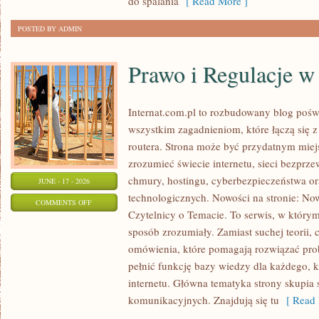
do spalania
[ Read More ]
POSTED BY ADMIN
Prawo i Regulacje w 
Internat.com.pl to rozbudowany blog pośw
wszystkim zagadnieniom, które łączą się 
routera. Strona może być przydatnym miejs
zrozumieć świecie internetu, sieci bezpr
chmury, hostingu, cyberbezpieczeństwa 
JUNE - 17 - 2026
technologicznych. Nowości na stronie: Now
ON
COMMENTS OFF
Czytelnicy o Temacie. To serwis, w którym
PRAWO
sposób zrozumiały. Zamiast suchej teorii, 
I
omówienia, które pomagają rozwiązać pro
REGULACJE
pełnić funkcję bazy wiedzy dla każdego, k
W
internetu. Główna tematyka strony skupia 
INTERNECIE
komunikacyjnych. Znajdują się tu
[ Read 