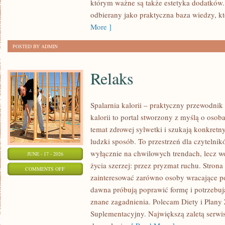
którym ważne są także estetyka dodatków.
KAŻDĄ
odbierany jako praktyczna baza wiedzy, 
OKAZJĘ
More ]
POSTED BY ADMIN
Relaks
Spalarnia kalorii – praktyczny przewodnik
kalorii to portal stworzony z myślą o osob
temat zdrowej sylwetki i szukają konkretn
ludzki sposób. To przestrzeń dla czytelnik
wyłącznie na chwilowych trendach, lecz wo
JUNE - 17 - 2026
życia szerzej: przez pryzmat ruchu. Stron
ON
COMMENTS OFF
zainteresować zarówno osoby wracające po 
RELAKS
dawna próbują poprawić formę i potrzebuj
znane zagadnienia. Polecam Diety i Plany
Suplementacyjny. Największą zaletą serwisu