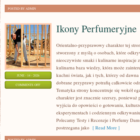
POSTED BY ADMIN
Ikony Perfumeryjne
Orientalno-przyprawowy charakter tej strony
stworzony z myślą o osobach, które odkry
nieoczywiste smaki i kulinarne inspiracje 
kulinarna baza wiedzy, która może zainte
kuchni świata, jak i tych, którzy od dawn
JUNE - 14 - 2026
dobrane przyprawy potrafią całkowicie odm
ON
COMMENTS OFF
Tematyka strony koncentruje się wokół egz
IKONY
charakter jest znacznie szerszy, ponieważ
PERFUMERYJNE
wyjścia do opowieści o gotowaniu, kulturz
eksperymentach i codziennym odkrywani
Polecamy Testy i Recenzje i Perfumy Dam
postrzegana jako
[ Read More ]
POSTED BY ADMIN