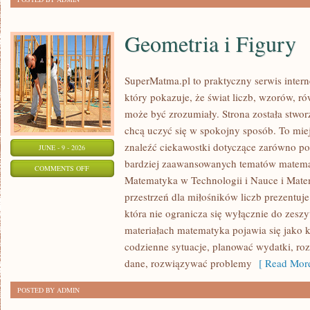
Geometria i Figury
SuperMatma.pl to praktyczny serwis inte
który pokazuje, że świat liczb, wzorów, r
może być zrozumiały. Strona została stwor
chcą uczyć się w spokojny sposób. To mie
znaleźć ciekawostki dotyczące zarówno po
JUNE - 9 - 2026
bardziej zaawansowanych tematów matema
ON
COMMENTS OFF
Matematyka w Technologii i Nauce i Mate
GEOMETRIA
przestrzeń dla miłośników liczb prezentuj
I
która nie ogranicza się wyłącznie do zes
FIGURY
materiałach matematyka pojawia się jako 
codzienne sytuacje, planować wydatki, ro
dane, rozwiązywać problemy
[ Read More
POSTED BY ADMIN