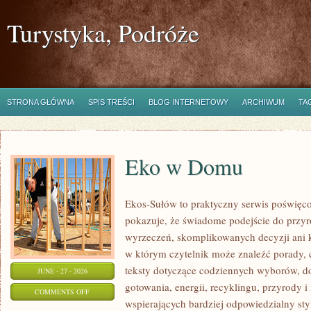
Turystyka, Podróże
STRONA GŁÓWNA
SPIS TREŚCI
BLOG INTERNETOWY
ARCHIWUM
TA
Eko w Domu
Ekos-Sułów to praktyczny serwis poświęcon
pokazuje, że świadome podejście do przyr
wyrzeczeń, skomplikowanych decyzji ani 
w którym czytelnik może znaleźć porady, 
teksty dotyczące codziennych wyborów, d
JUNE - 27 - 2026
gotowania, energii, recyklingu, przyrody
ON
COMMENTS OFF
wspierających bardziej odpowiedzialny styl
EKO