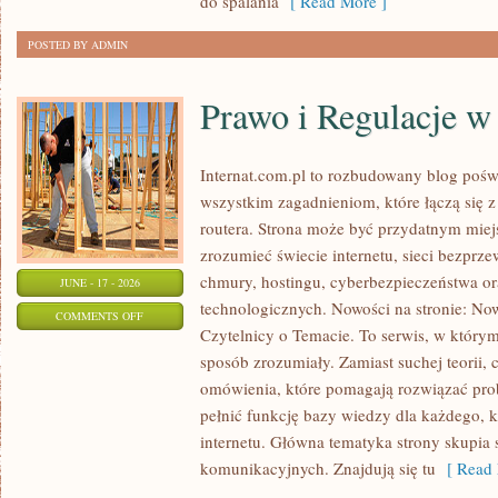
do spalania
[ Read More ]
POSTED BY ADMIN
Prawo i Regulacje w 
Internat.com.pl to rozbudowany blog pośw
wszystkim zagadnieniom, które łączą się 
routera. Strona może być przydatnym miejs
zrozumieć świecie internetu, sieci bezpr
chmury, hostingu, cyberbezpieczeństwa 
JUNE - 17 - 2026
technologicznych. Nowości na stronie: Now
ON
COMMENTS OFF
Czytelnicy o Temacie. To serwis, w którym
PRAWO
sposób zrozumiały. Zamiast suchej teorii, 
I
omówienia, które pomagają rozwiązać pro
REGULACJE
pełnić funkcję bazy wiedzy dla każdego, k
W
internetu. Główna tematyka strony skupia 
INTERNECIE
komunikacyjnych. Znajdują się tu
[ Read 