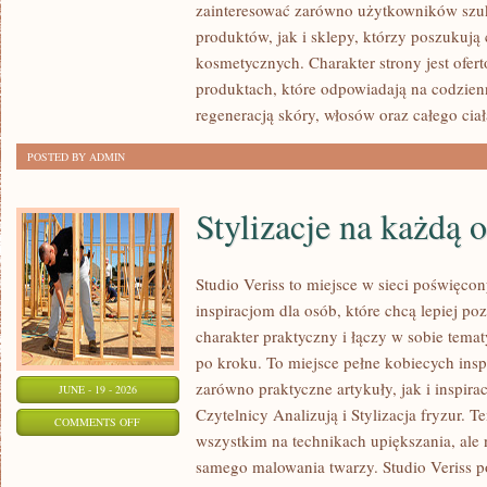
zainteresować zarówno użytkowników szu
MAKIJAŻ
produktów, jak i sklepy, którzy poszukuj
kosmetycznych. Charakter strony jest ofer
produktach, które odpowiadają na codzien
regeneracją skóry, włosów oraz całego ciał
POSTED BY ADMIN
Stylizacje na każdą 
Studio Veriss to miejsce w sieci poświęc
inspiracjom dla osób, które chcą lepiej po
charakter praktyczny i łączy w sobie tema
po kroku. To miejsce pełne kobiecych insp
zarówno praktyczne artykuły, jak i inspirac
JUNE - 19 - 2026
Czytelnicy Analizują i Stylizacja fryzur. 
ON
COMMENTS OFF
wszystkim na technikach upiększania, ale 
STYLIZACJE
samego malowania twarzy. Studio Veriss p
NA