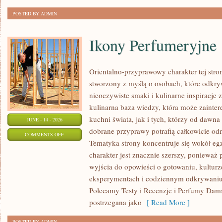
POSTED BY ADMIN
Ikony Perfumeryjne
Orientalno-przyprawowy charakter tej strony
stworzony z myślą o osobach, które odkry
nieoczywiste smaki i kulinarne inspiracje 
kulinarna baza wiedzy, która może zainte
kuchni świata, jak i tych, którzy od dawn
JUNE - 14 - 2026
dobrane przyprawy potrafią całkowicie odm
ON
COMMENTS OFF
Tematyka strony koncentruje się wokół egz
IKONY
charakter jest znacznie szerszy, ponieważ
PERFUMERYJNE
wyjścia do opowieści o gotowaniu, kulturz
eksperymentach i codziennym odkrywani
Polecamy Testy i Recenzje i Perfumy Dam
postrzegana jako
[ Read More ]
POSTED BY ADMIN