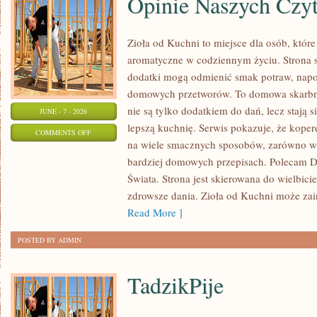
Opinie Naszych Czy
Zioła od Kuchni to miejsce dla osób, które
aromatyczne w codziennym życiu. Strona sk
dodatki mogą odmienić smak potraw, napo
domowych przetworów. To domowa skarbn
nie są tylko dodatkiem do dań, lecz stają
JUNE - 7 - 2026
lepszą kuchnię. Serwis pokazuje, że kop
ON
COMMENTS OFF
na wiele smacznych sposobów, zarówno w k
OPINIE
bardziej domowych przepisach. Polecam
NASZYCH
Świata. Strona jest skierowana do wielbicie
CZYTELNIKÓW
zdrowsze dania. Zioła od Kuchni może za
Read More ]
POSTED BY ADMIN
TadzikPije