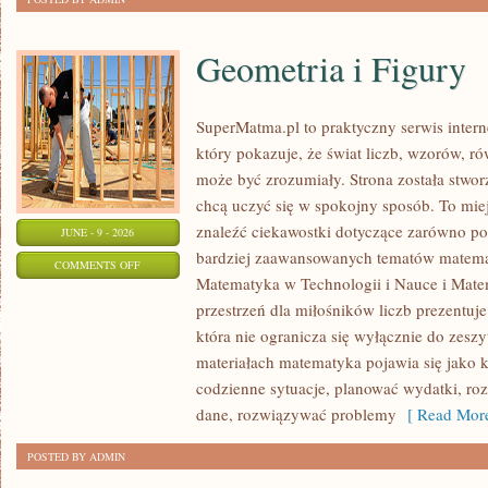
Geometria i Figury
SuperMatma.pl to praktyczny serwis inte
który pokazuje, że świat liczb, wzorów, r
może być zrozumiały. Strona została stwor
chcą uczyć się w spokojny sposób. To mie
znaleźć ciekawostki dotyczące zarówno po
JUNE - 9 - 2026
bardziej zaawansowanych tematów matema
ON
COMMENTS OFF
Matematyka w Technologii i Nauce i Mate
GEOMETRIA
przestrzeń dla miłośników liczb prezentuj
I
która nie ogranicza się wyłącznie do zes
FIGURY
materiałach matematyka pojawia się jako 
codzienne sytuacje, planować wydatki, ro
dane, rozwiązywać problemy
[ Read More
POSTED BY ADMIN