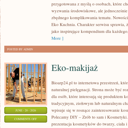
przygotowana z myślą o osobach, które c
W
wyzwania środowiskowe, ale jednocześnie 
DOMU
zbędnego komplikowania tematu. Nowości n
Eko Kuchnia. Charakter serwisu sprawia,
jako inspirujące kompendium dla każdego, 
More ]
POSTED BY ADMIN
Eko-makijaż
Bioarp24.pl to internetowa przestrzeń, któ
naturalnej pielęgnacji. Strona może być r
dla osób, które interesują się produktem 
tradycyjnym, ziołowym lub naturalnym char
wpisuje się w rosnące zainteresowanie ko
JUNE - 20 - 2026
Polecamy DIY – Zrób to sam i Kosmetyki
ON
COMMENTS OFF
prezentacja kosmetyków do twarzy, ciała 
EKO-