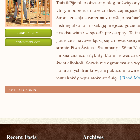
TadzikPije.pl to obszerny blog poświęcon
którym odbiorca może znaleźć zajmujące t
Strona została stworzona z myślą o osobac
historię alkoholi i szukają miejsca, gdzie
przedstawiane w sposób przystępny. To in
JUNE - 6 - 2026
podróże smakowe łączą się z nowoczesny
ON
COMMENTS OFF
stronie Piwa Świata i Szampany i Wina Mus
TADZIKPIJE
można znaleźć artykuły, które prowadzą cz
świat alkoholi. Serwis nie ogranicza się w
popularnych trunków, ale pokazuje równie
temu każdy wpis może stać się
[ Read Mor
POSTED BY ADMIN
Recent Posts
Archives