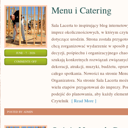
Menu i Catering
Sala Lacerta to inspirujący blog interneto
imprez okolicznościowych, w którym czyt
dotyczące urodzin. Strona została przygot
chcą zorganizować wydarzenie w sposób 
decyzji, pośpiechu i organizacyjnego chaos
JUNE - 7 - 2026
szukają konkretnych rozwiązań związanyc
ON
COMMENTS OFF
dekoracji, atrakcji, muzyki, budżetu, opr
MENU
całego spotkania. Nowości na stronie Menu
I
Organizatora. Na stronie Sala Lacerta moż
CATERING
wielu etapów przygotowań do imprezy. Por
podejść do planowania, aby każdy element 
Czytelnik
[ Read More ]
POSTED BY ADMIN