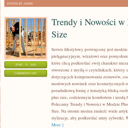
POSTED BY ADMIN
Trendy i Nowości w
Size
Serwis lifestylowy poświęcony jest modzie
pielęgnacyjnym, wizażowi oraz pomysłom 
które chcą podkreślać swój charakter nieza
JUNE - 15 - 2026
stworzone z myślą o czytelnikach, którzy 
ON
COMMENTS OFF
dotyczących komponowania zestawów, cod
TRENDY
modowych nowinek oraz kosmetycznych ro
I
poradnikową formę z tematyką bliską osob
NOWOŚCI
plus size, codziennym komfortem i urodą
W
Polecamy Trendy i Nowości w Modzie Plus 
MODZIE
Size. Na stronie można znaleźć wiele artyk
PLUS
stylizacje, aby podkreślać atuty sylwetk
SIZE
More ]