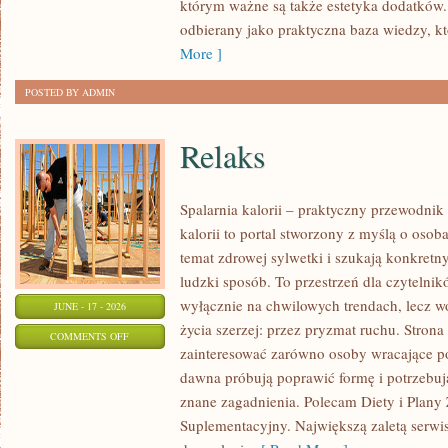
którym ważne są także estetyka dodatków.
KAŻDĄ
odbierany jako praktyczna baza wiedzy, 
OKAZJĘ
More ]
POSTED BY ADMIN
Relaks
Spalarnia kalorii – praktyczny przewodnik
kalorii to portal stworzony z myślą o osob
temat zdrowej sylwetki i szukają konkretn
ludzki sposób. To przestrzeń dla czytelnik
wyłącznie na chwilowych trendach, lecz wo
JUNE - 17 - 2026
życia szerzej: przez pryzmat ruchu. Stron
ON
COMMENTS OFF
zainteresować zarówno osoby wracające po 
RELAKS
dawna próbują poprawić formę i potrzebuj
znane zagadnienia. Polecam Diety i Plany
Suplementacyjny. Największą zaletą serwisu