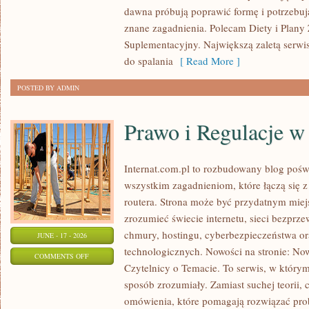
dawna próbują poprawić formę i potrzebuj
znane zagadnienia. Polecam Diety i Plany
Suplementacyjny. Największą zaletą serwisu
do spalania
[ Read More ]
POSTED BY ADMIN
Prawo i Regulacje w 
Internat.com.pl to rozbudowany blog pośw
wszystkim zagadnieniom, które łączą się 
routera. Strona może być przydatnym miejs
zrozumieć świecie internetu, sieci bezpr
chmury, hostingu, cyberbezpieczeństwa 
JUNE - 17 - 2026
technologicznych. Nowości na stronie: Now
ON
COMMENTS OFF
Czytelnicy o Temacie. To serwis, w którym
PRAWO
sposób zrozumiały. Zamiast suchej teorii, 
I
omówienia, które pomagają rozwiązać pro
REGULACJE