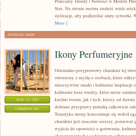
Polecamy Trendy i Nowości w Modzie Plus 
MODZIE
Size. Na stronie można znaleźć wiele artyk
PLUS
stylizacje, aby podkreślać atuty sylwetk
SIZE
More ]
POSTED BY ADMIN
Ikony Perfumeryjne
Orientalno-przyprawowy charakter tej strony
stworzony z myślą o osobach, które odkry
nieoczywiste smaki i kulinarne inspiracje 
kulinarna baza wiedzy, która może zainte
kuchni świata, jak i tych, którzy od dawn
JUNE - 14 - 2026
dobrane przyprawy potrafią całkowicie odm
ON
COMMENTS OFF
Tematyka strony koncentruje się wokół egz
IKONY
charakter jest znacznie szerszy, ponieważ
PERFUMERYJNE
wyjścia do opowieści o gotowaniu, kulturz
eksperymentach i codziennym odkrywani