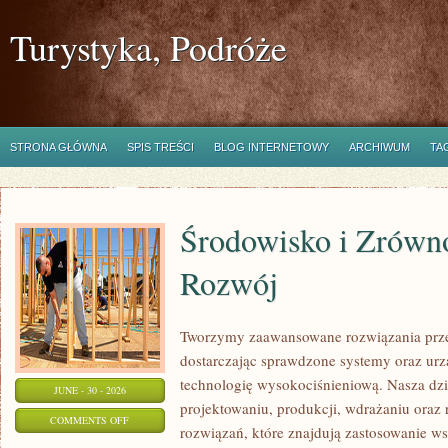
Turystyka, Podróże
STRONA GŁÓWNA
SPIS TREŚCI
BLOG INTERNETOWY
ARCHIWUM
TA
Środowisko i Zrów
Rozwój
Tworzymy zaawansowane rozwiązania prze
dostarczając sprawdzone systemy oraz ur
technologię wysokociśnieniową. Nasza dzia
JUNE - 30 - 2026
projektowaniu, produkcji, wdrażaniu ora
ON
COMMENTS OFF
rozwiązań, które znajdują zastosowanie wsz
ŚRODOWISKO