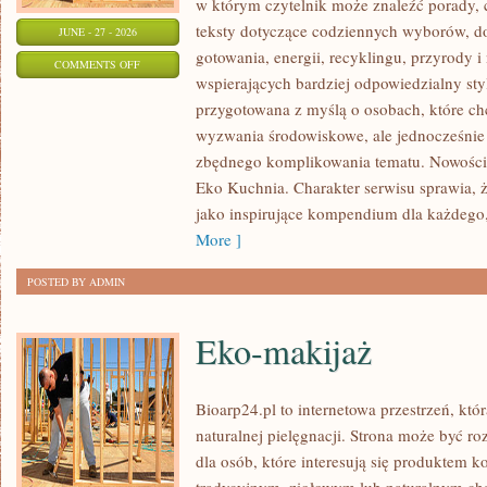
w którym czytelnik może znaleźć porady, 
teksty dotyczące codziennych wyborów, d
JUNE - 27 - 2026
gotowania, energii, recyklingu, przyrody
ON
COMMENTS OFF
wspierających bardziej odpowiedzialny styl
EKO
przygotowana z myślą o osobach, które c
W
wyzwania środowiskowe, ale jednocześnie 
DOMU
zbędnego komplikowania tematu. Nowości n
Eko Kuchnia. Charakter serwisu sprawia,
jako inspirujące kompendium dla każdego, 
More ]
POSTED BY ADMIN
Eko-makijaż
Bioarp24.pl to internetowa przestrzeń, któ
naturalnej pielęgnacji. Strona może być r
dla osób, które interesują się produktem 