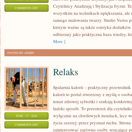
Czytelnicy Analizują i Stylizacja fryzur. 
ON
COMMENTS OFF
wszystkim na technikach upiększania, ale 
STYLIZACJE
samego malowania twarzy. Studio Veriss p
NA
którym ważne są także estetyka dodatków.
KAŻDĄ
odbierany jako praktyczna baza wiedzy, 
OKAZJĘ
More ]
POSTED BY ADMIN
Relaks
Spalarnia kalorii – praktyczny przewodnik
kalorii to portal stworzony z myślą o osob
temat zdrowej sylwetki i szukają konkretn
ludzki sposób. To przestrzeń dla czytelnik
wyłącznie na chwilowych trendach, lecz wo
JUNE - 17 - 2026
życia szerzej: przez pryzmat ruchu. Stron
ON
COMMENTS OFF
zainteresować zarówno osoby wracające po 
RELAKS