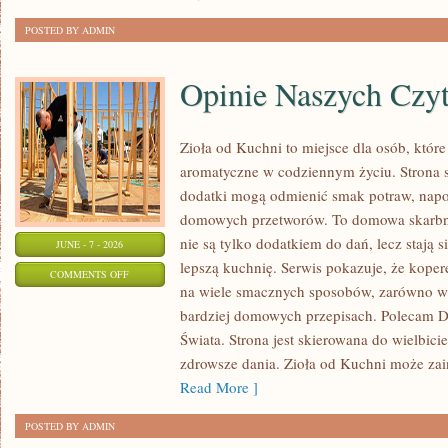
POSTED BY ADMIN
Opinie Naszych Czy
Zioła od Kuchni to miejsce dla osób, które
aromatyczne w codziennym życiu. Strona sk
dodatki mogą odmienić smak potraw, napo
domowych przetworów. To domowa skarbn
nie są tylko dodatkiem do dań, lecz stają
JUNE - 7 - 2026
lepszą kuchnię. Serwis pokazuje, że kop
ON
COMMENTS OFF
na wiele smacznych sposobów, zarówno w k
OPINIE
bardziej domowych przepisach. Polecam
NASZYCH
Świata. Strona jest skierowana do wielbicie
CZYTELNIKÓW
zdrowsze dania. Zioła od Kuchni może za
Read More ]
POSTED BY ADMIN