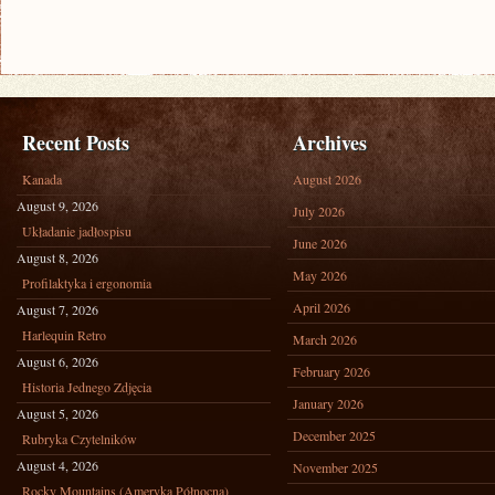
Recent Posts
Archives
Kanada
August 2026
August 9, 2026
July 2026
Układanie jadłospisu
June 2026
August 8, 2026
May 2026
Profilaktyka i ergonomia
April 2026
August 7, 2026
Harlequin Retro
March 2026
August 6, 2026
February 2026
Historia Jednego Zdjęcia
January 2026
August 5, 2026
December 2025
Rubryka Czytelników
August 4, 2026
November 2025
Rocky Mountains (Ameryka Północna)