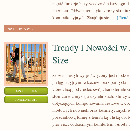
pełnić funkcję bazy wiedzy dla każdego, k
W
internetu. Główna tematyka strony skupia 
INTERNECIE
komunikacyjnych. Znajdują się tu
[ Read 
POSTED BY ADMIN
Trendy i Nowości w
Size
Serwis lifestylowy poświęcony jest modzie
pielęgnacyjnym, wizażowi oraz pomysłom 
które chcą podkreślać swój charakter nieza
JUNE - 15 - 2026
stworzone z myślą o czytelnikach, którzy 
ON
COMMENTS OFF
dotyczących komponowania zestawów, cod
TRENDY
modowych nowinek oraz kosmetycznych ro
I
poradnikową formę z tematyką bliską osob
NOWOŚCI
plus size, codziennym komfortem i urodą
W