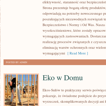
efektywność, staranność oraz bezpiecze
I
Strona prezentuje bogatą ofertę produktów,
ZRÓWNOWAŻONY
odpowiadają na potrzeby nowoczesnego pr
ROZWÓJ
poszukujących niezawodnych rozwiązań t
Bezpieczeństwo i Normy i Od Was. Nasza o
wysokociśnieniowe, które zostały opracow
wymagających zastosowaniach. Dostarczam
realizację procesów związanych z czyszcz
eliminacją warstw ochronnych oraz wielo
wymagającymi
[ Read More ]
POSTED BY ADMIN
Eko w Domu
Ekos-Sułów to praktyczny serwis poświęcon
pokazuje, że świadome podejście do przyr
wyrzeczeń, skomplikowanych decyzji ani 