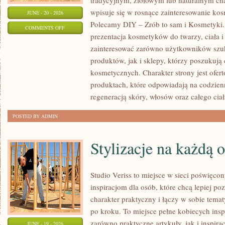
tradycyjnym, ziołowym lub naturalnym char
wpisuje się w rosnące zainteresowanie ko
JUNE - 20 - 2026
Polecamy DIY – Zrób to sam i Kosmetyki
ON
COMMENTS OFF
prezentacja kosmetyków do twarzy, ciała 
EKO-
zainteresować zarówno użytkowników szu
MAKIJAŻ
produktów, jak i sklepy, którzy poszukuj
kosmetycznych. Charakter strony jest ofer
produktach, które odpowiadają na codzien
regeneracją skóry, włosów oraz całego ciał
POSTED BY ADMIN
Stylizacje na każdą 
Studio Veriss to miejsce w sieci poświęc
inspiracjom dla osób, które chcą lepiej po
charakter praktyczny i łączy w sobie tema
po kroku. To miejsce pełne kobiecych insp
zarówno praktyczne artykuły, jak i inspirac
JUNE - 19 - 2026