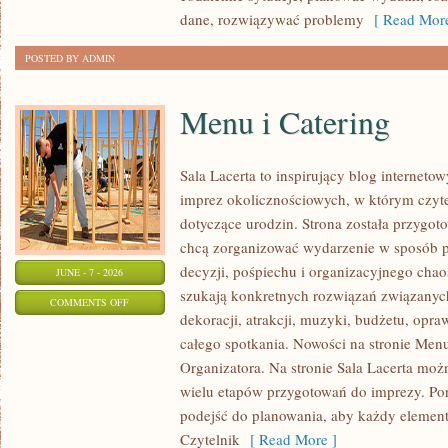
dane, rozwiązywać problemy
[ Read More
POSTED BY ADMIN
Menu i Catering
Sala Lacerta to inspirujący blog interneto
imprez okolicznościowych, w którym czyt
dotyczące urodzin. Strona została przygot
chcą zorganizować wydarzenie w sposób 
decyzji, pośpiechu i organizacyjnego chaos
JUNE - 7 - 2026
szukają konkretnych rozwiązań związanyc
ON
COMMENTS OFF
dekoracji, atrakcji, muzyki, budżetu, opr
MENU
całego spotkania. Nowości na stronie Menu
I
Organizatora. Na stronie Sala Lacerta moż
CATERING
wielu etapów przygotowań do imprezy. Por
podejść do planowania, aby każdy element 
Czytelnik
[ Read More ]