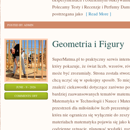
Polecamy Testy i Recenzje i Perfumy Dam
postrzegana jako
[ Read More ]
POSTED BY ADMIN
Geometria i Figury
SuperMatma.pl to praktyczny serwis inte
który pokazuje, że świat liczb, wzorów, r
może być zrozumiały. Strona została stwor
chcą uczyć się w spokojny sposób. To mie
znaleźć ciekawostki dotyczące zarówno po
JUNE - 9 - 2026
bardziej zaawansowanych tematów matema
ON
COMMENTS OFF
Matematyka w Technologii i Nauce i Mate
GEOMETRIA
przestrzeń dla miłośników liczb prezentuj
I
która nie ogranicza się wyłącznie do zes
FIGURY
materiałach matematyka pojawia się jako 
codzienne sytuacje, planować wydatki, ro