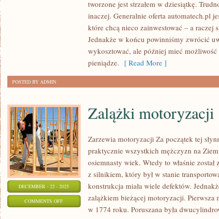
tworzone jest strzałem w dziesiątkę. Trudn
ROBIĆ,
inaczej. Generalnie oferta automatech.pl je
ABY
które chcą nieco zainwestować – a raczej s
FIRMA
Jednakże w końcu powinniśmy zwrócić uwa
MIAŁA
wykosztować, ale później mieć możliwość c
OKAZJĘ
pieniądze.
[ Read More ]
SIĘ
POSTED BY ADMIN
ROZWINĄĆ?
Zalążki motoryzacji
Zarzewia motoryzacji Za początek tej słyn
praktycznie wszystkich mężczyzn na Ziem
osiemnasty wiek. Wtedy to właśnie zosta
z silnikiem, który był w stanie transporto
konstrukcja miała wiele defektów. Jednakże
DECEMBER - 22 - 2025
zalążkiem bieżącej motoryzacji. Pierwsza
ON
COMMENTS OFF
w 1774 roku. Poruszana była dwucylind
ZALĄŻKI