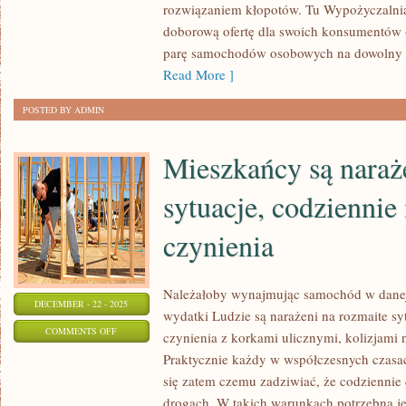
Z
rozwiązaniem kłopotów. Tu Wypożyczaln
NAS,
doborową ofertę dla swoich konsumentów 
JEŻELI
parę samochodów osobowych na dowolny c
MA
Read More ]
AUTO
POSTED BY ADMIN
STARA
SIĘ
Mieszkańcy są naraż
NA
BIEŻĄCO
sytuacje, codziennie
KUPOWAĆ
czynienia
Należałoby wynajmując samochód w danej
DECEMBER - 22 - 2025
wydatki Ludzie są narażeni na rozmaite sy
ON
COMMENTS OFF
czynienia z korkami ulicznymi, kolizjami
MIESZKAŃCY
Praktycznie każdy w współczesnych czas
SĄ
się zatem czemu zadziwiać, że codzienni
NARAŻENI
drogach. W takich warunkach potrzebna j