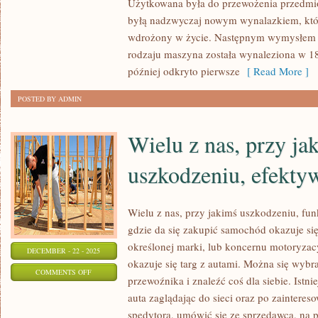
Użytkowana była do przewożenia przedmio
MOTORYZACJI
byłą nadzwyczaj nowym wynalazkiem, któr
wdrożony w życie. Następnym wymysłem 
rodzaju maszyna została wynaleziona w 18
później odkryto pierwsze
[ Read More ]
POSTED BY ADMIN
Wielu z nas, przy j
uszkodzeniu, efekty
Wielu z nas, przy jakimś uszkodzeniu, fu
gdzie da się zakupić samochód okazuje si
określonej marki, lub koncernu motoryz
DECEMBER - 22 - 2025
okazuje się targ z autami. Można się wybr
ON
COMMENTS OFF
przewoźnika i znaleźć coś dla siebie. Istn
WIELU
auta zaglądając do sieci oraz po zainteres
Z
spedytora, umówić się ze sprzedawcą, na po