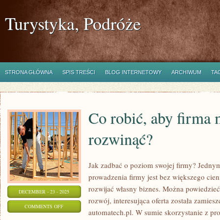
Turystyka, Podróże
STRONA GŁÓWNA
SPIS TREŚCI
BLOG INTERNETOWY
ARCHIWUM
TA
Co robić, aby firma 
rozwinąć?
Jak zadbać o poziom swojej firmy? Jednym 
prowadzenia firmy jest bez większego cieni
rozwijać własny biznes. Można powiedzieć, 
DECEMBER - 23 - 2025
rozwój, interesująca oferta została zamie
ON
COMMENTS OFF
automatech.pl. W sumie skorzystanie z pro
CO