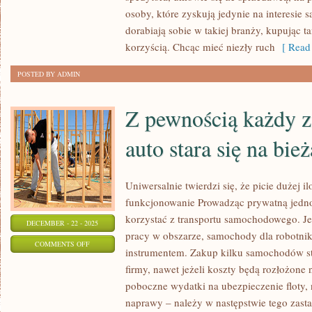
NAS,
osoby, które zyskują jedynie na interesi
PRZY
dorabiają sobie w takiej branży, kupując ta
JAKIMKOLWIEK
korzyścią. Chcąc mieć niezły ruch
[ Read 
USZKODZENIU,
POSTED BY ADMIN
EFEKTYWNEGO
Z pewnością każdy z 
auto stara się na bi
Uniwersalnie twierdzi się, że picie dużej 
funkcjonowanie Prowadząc prywatną jedno
korzystać z transportu samochodowego. Jeśl
DECEMBER - 22 - 2025
pracy w obszarze, samochody dla robotn
ON
COMMENTS OFF
instrumentem. Zakup kilku samochodów s
Z
firmy, nawet jeżeli koszty będą rozłożone 
PEWNOŚCIĄ
poboczne wydatki na ubezpieczenie floty, 
KAŻDY
naprawy – należy w następstwie tego zast