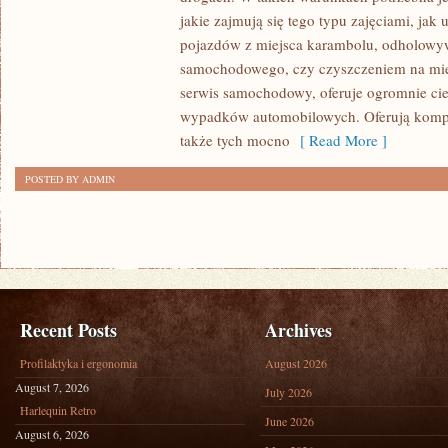
NA
jakie zajmują się tego typu zajęciami, ja
RÓŻNE
pojazdów z miejsca karambolu, odholowyw
samochodowego, czy czyszczeniem na mi
SYTUACJE,
serwis samochodowy, oferuje ogromnie cie
CODZIENNIE
wypadków automobilowych. Oferują komp
MAJĄ
także tych mocno
[ Read More ]
DO
CZYNIENIA
POSTED BY ADMIN
Recent Posts
Archives
Profilaktyka i ergonomia
August 2026
August 7, 2026
July 2026
Harlequin Retro
June 2026
August 6, 2026