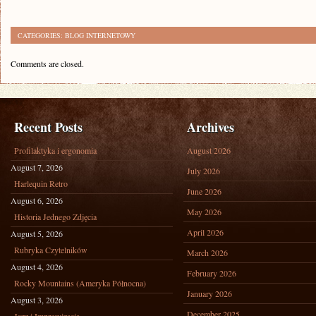
CATEGORIES:
BLOG INTERNETOWY
Comments are closed.
Recent Posts
Archives
Profilaktyka i ergonomia
August 2026
August 7, 2026
July 2026
Harlequin Retro
June 2026
August 6, 2026
May 2026
Historia Jednego Zdjęcia
April 2026
August 5, 2026
Rubryka Czytelników
March 2026
August 4, 2026
February 2026
Rocky Mountains (Ameryka Północna)
January 2026
August 3, 2026
December 2025