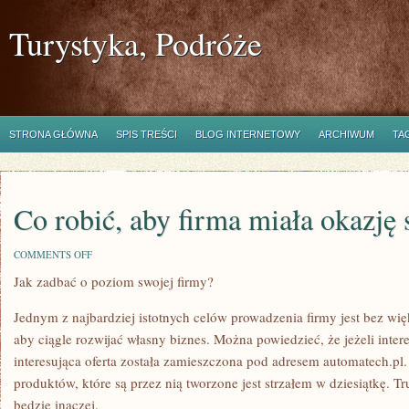
Turystyka, Podróże
STRONA GŁÓWNA
SPIS TREŚCI
BLOG INTERNETOWY
ARCHIWUM
TA
Co robić, aby firma miała okazję 
ON
COMMENTS OFF
CO
Jak zadbać o poziom swojej firmy?
ROBIĆ,
ABY
FIRMA
Jednym z najbardziej istotnych celów prowadzenia firmy jest bez wię
MIAŁA
OKAZJĘ
aby ciągle rozwijać własny biznes. Można powiedzieć, że jeżeli inter
SIĘ
interesująca oferta została zamieszczona pod adresem automatech.pl
ROZWINĄĆ?
produktów, które są przez nią tworzone jest strzałem w dziesiątkę. T
będzie inaczej.