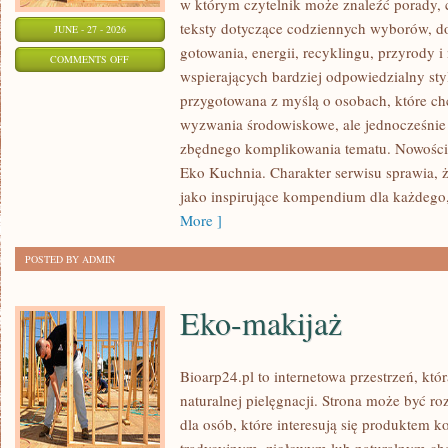
w którym czytelnik może znaleźć porady, 
teksty dotyczące codziennych wyborów, d
JUNE - 27 - 2026
gotowania, energii, recyklingu, przyrody
ON
COMMENTS OFF
wspierających bardziej odpowiedzialny styl
EKO
przygotowana z myślą o osobach, które c
W
wyzwania środowiskowe, ale jednocześnie 
DOMU
zbędnego komplikowania tematu. Nowości n
Eko Kuchnia. Charakter serwisu sprawia,
jako inspirujące kompendium dla każdego, 
More ]
POSTED BY ADMIN
Eko-makijaż
Bioarp24.pl to internetowa przestrzeń, któ
naturalnej pielęgnacji. Strona może być r
dla osób, które interesują się produktem 