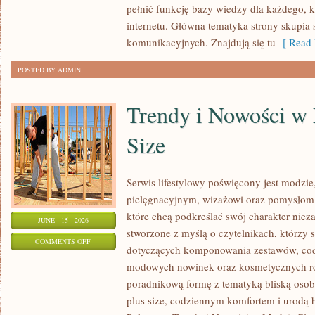
pełnić funkcję bazy wiedzy dla każdego, k
W
internetu. Główna tematyka strony skupia 
INTERNECIE
komunikacyjnych. Znajdują się tu
[ Read 
POSTED BY ADMIN
Trendy i Nowości w
Size
Serwis lifestylowy poświęcony jest modzie
pielęgnacyjnym, wizażowi oraz pomysłom 
które chcą podkreślać swój charakter nieza
JUNE - 15 - 2026
stworzone z myślą o czytelnikach, którzy 
ON
COMMENTS OFF
dotyczących komponowania zestawów, cod
TRENDY
modowych nowinek oraz kosmetycznych ro
I
poradnikową formę z tematyką bliską osob
NOWOŚCI
plus size, codziennym komfortem i urodą
W