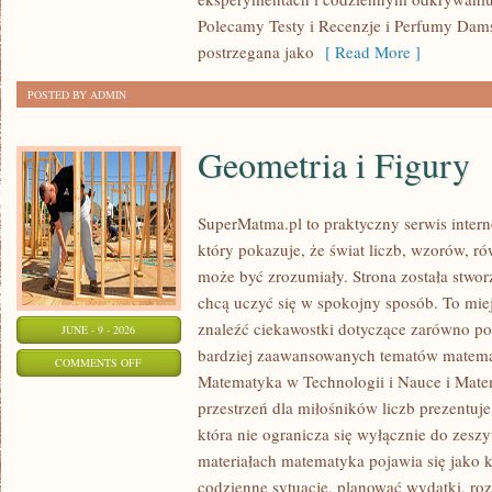
Polecamy Testy i Recenzje i Perfumy Dam
postrzegana jako
[ Read More ]
POSTED BY ADMIN
Geometria i Figury
SuperMatma.pl to praktyczny serwis inte
który pokazuje, że świat liczb, wzorów, r
może być zrozumiały. Strona została stwor
chcą uczyć się w spokojny sposób. To mie
znaleźć ciekawostki dotyczące zarówno po
JUNE - 9 - 2026
bardziej zaawansowanych tematów matema
ON
COMMENTS OFF
Matematyka w Technologii i Nauce i Mate
GEOMETRIA
przestrzeń dla miłośników liczb prezentuj
I
która nie ogranicza się wyłącznie do zes
FIGURY
materiałach matematyka pojawia się jako 
codzienne sytuacje, planować wydatki, ro