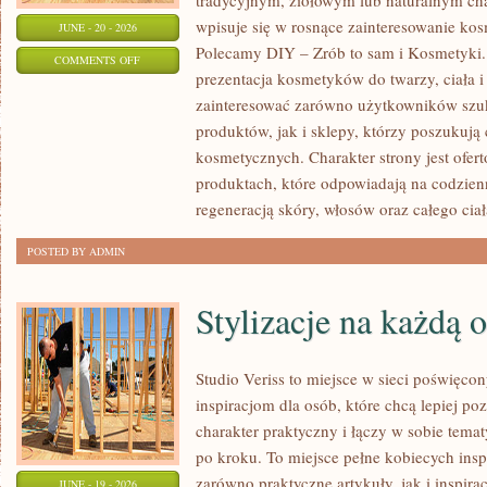
tradycyjnym, ziołowym lub naturalnym char
wpisuje się w rosnące zainteresowanie ko
JUNE - 20 - 2026
Polecamy DIY – Zrób to sam i Kosmetyki
ON
COMMENTS OFF
prezentacja kosmetyków do twarzy, ciała 
EKO-
zainteresować zarówno użytkowników szu
MAKIJAŻ
produktów, jak i sklepy, którzy poszukuj
kosmetycznych. Charakter strony jest ofer
produktach, które odpowiadają na codzien
regeneracją skóry, włosów oraz całego ciał
POSTED BY ADMIN
Stylizacje na każdą 
Studio Veriss to miejsce w sieci poświęc
inspiracjom dla osób, które chcą lepiej po
charakter praktyczny i łączy w sobie tema
po kroku. To miejsce pełne kobiecych insp
zarówno praktyczne artykuły, jak i inspirac
JUNE - 19 - 2026