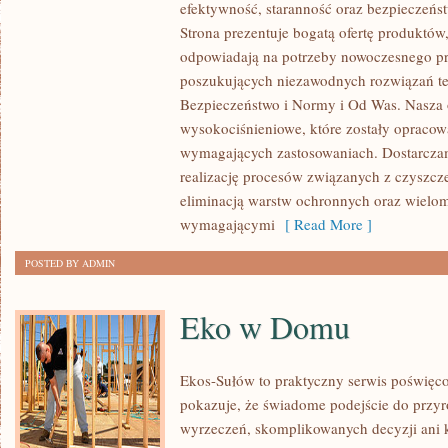
efektywność, staranność oraz bezpiecze
I
Strona prezentuje bogatą ofertę produktów,
ZRÓWNOWAŻONY
odpowiadają na potrzeby nowoczesnego pr
ROZWÓJ
poszukujących niezawodnych rozwiązań t
Bezpieczeństwo i Normy i Od Was. Nasza o
wysokociśnieniowe, które zostały opracow
wymagających zastosowaniach. Dostarczam
realizację procesów związanych z czyszcz
eliminacją warstw ochronnych oraz wielo
wymagającymi
[ Read More ]
POSTED BY ADMIN
Eko w Domu
Ekos-Sułów to praktyczny serwis poświęcon
pokazuje, że świadome podejście do przyr
wyrzeczeń, skomplikowanych decyzji ani 