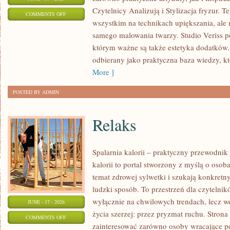
Czytelnicy Analizują i Stylizacja fryzur. 
ON
COMMENTS OFF
wszystkim na technikach upiększania, ale 
STYLIZACJE
samego malowania twarzy. Studio Veriss p
NA
którym ważne są także estetyka dodatków.
KAŻDĄ
odbierany jako praktyczna baza wiedzy, 
OKAZJĘ
More ]
POSTED BY ADMIN
Relaks
Spalarnia kalorii – praktyczny przewodnik
kalorii to portal stworzony z myślą o osob
temat zdrowej sylwetki i szukają konkretn
ludzki sposób. To przestrzeń dla czytelnik
wyłącznie na chwilowych trendach, lecz wo
JUNE - 17 - 2026
życia szerzej: przez pryzmat ruchu. Stron
ON
COMMENTS OFF
zainteresować zarówno osoby wracające po 
RELAKS