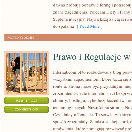
dawna próbują poprawić formę i potrzebuj
znane zagadnienia. Polecam Diety i Plany
Suplementacyjny. Największą zaletą serwisu
do spalania
[ Read More ]
POSTED BY ADMIN
Prawo i Regulacje w 
Internat.com.pl to rozbudowany blog pośw
wszystkim zagadnieniom, które łączą się 
routera. Strona może być przydatnym miejs
zrozumieć świecie internetu, sieci bezpr
chmury, hostingu, cyberbezpieczeństwa 
JUNE - 17 - 2026
technologicznych. Nowości na stronie: Now
ON
COMMENTS OFF
Czytelnicy o Temacie. To serwis, w którym
PRAWO
sposób zrozumiały. Zamiast suchej teorii, 
I
omówienia, które pomagają rozwiązać pro
REGULACJE