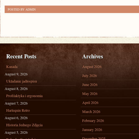
POSTED BY ADMIN
Recent Posts
Archives
Kanada
August 2026
August 9, 2026
July 2026
Układanie jadłospisu
June 2026
August 8, 2026
May 2026
Profilaktyka i ergonomia
April 2026
August 7, 2026
Harlequin Retro
March 2026
August 6, 2026
February 2026
Historia Jednego Zdjęcia
January 2026
August 5, 2026
December 2025