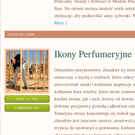
Polecamy Trendy i Nowości w Modzie Plus 
MODZIE
Size. Na stronie można znaleźć wiele artyk
PLUS
stylizacje, aby podkreślać atuty sylwetk
SIZE
More ]
POSTED BY ADMIN
Ikony Perfumeryjne
Orientalno-przyprawowy charakter tej strony
stworzony z myślą o osobach, które odkry
nieoczywiste smaki i kulinarne inspiracje 
kulinarna baza wiedzy, która może zainte
kuchni świata, jak i tych, którzy od dawn
JUNE - 14 - 2026
dobrane przyprawy potrafią całkowicie odm
ON
COMMENTS OFF
Tematyka strony koncentruje się wokół egz
IKONY
charakter jest znacznie szerszy, ponieważ
PERFUMERYJNE
wyjścia do opowieści o gotowaniu, kulturz
eksperymentach i codziennym odkrywani