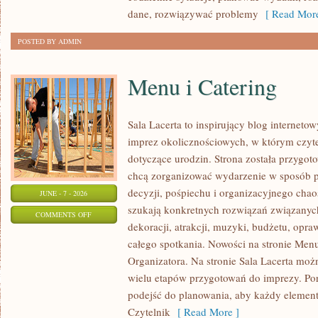
dane, rozwiązywać problemy
[ Read More
POSTED BY ADMIN
Menu i Catering
Sala Lacerta to inspirujący blog interneto
imprez okolicznościowych, w którym czyt
dotyczące urodzin. Strona została przygot
chcą zorganizować wydarzenie w sposób 
decyzji, pośpiechu i organizacyjnego chaos
JUNE - 7 - 2026
szukają konkretnych rozwiązań związanyc
ON
COMMENTS OFF
dekoracji, atrakcji, muzyki, budżetu, opr
MENU
całego spotkania. Nowości na stronie Menu
I
Organizatora. Na stronie Sala Lacerta moż
CATERING
wielu etapów przygotowań do imprezy. Por
podejść do planowania, aby każdy element 
Czytelnik
[ Read More ]