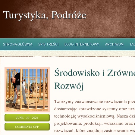
Turystyka, Podróże
STRONA GŁÓWNA
SPIS TREŚCI
BLOG INTERNETOWY
ARCHIWUM
TA
Środowisko i Zrów
Rozwój
Tworzymy zaawansowane rozwiązania prze
dostarczając sprawdzone systemy oraz ur
technologię wysokociśnieniową. Nasza dzia
JUNE - 30 - 2026
projektowaniu, produkcji, wdrażaniu ora
ON
COMMENTS OFF
rozwiązań, które znajdują zastosowanie wsz
ŚRODOWISKO