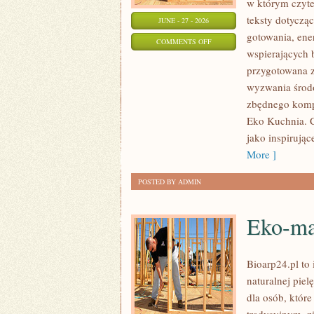
w którym czyte
teksty dotycz
JUNE - 27 - 2026
gotowania, ene
ON
COMMENTS OFF
wspierających b
EKO
przygotowana z
W
wyzwania środo
DOMU
zbędnego kompl
Eko Kuchnia. C
jako inspirują
More ]
POSTED BY ADMIN
Eko-ma
Bioarp24.pl to 
naturalnej pie
dla osób, któr