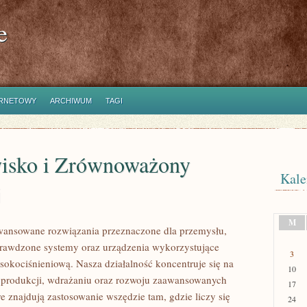
e
ERNETOWY
ARCHIWUM
TAGI
isko i Zrównoważony
Kale
j
M
ansowane rozwiązania przeznaczone dla przemysłu,
prawdzone systemy oraz urządzenia wykorzystujące
3
sokociśnieniową. Nasza działalność koncentruje się na
10
 produkcji, wdrażaniu oraz rozwoju zaawansowanych
17
e znajdują zastosowanie wszędzie tam, gdzie liczy się
24