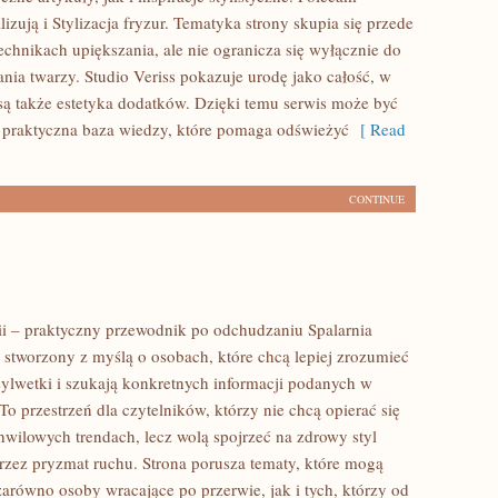
izują i Stylizacja fryzur. Tematyka strony skupia się przede
echnikach upiększania, ale nie ogranicza się wyłącznie do
ia twarzy. Studio Veriss pokazuje urodę jako całość, w
ą także estetyka dodatków. Dzięki temu serwis może być
 praktyczna baza wiedzy, które pomaga odświeżyć
[ Read
CONTINUE
rii – praktyczny przewodnik po odchudzaniu Spalarnia
al stworzony z myślą o osobach, które chcą lepiej zrozumieć
sylwetki i szukają konkretnych informacji podanych w
To przestrzeń dla czytelników, którzy nie chcą opierać się
hwilowych trendach, lecz wolą spojrzeć na zdrowy styl
przez pryzmat ruchu. Strona porusza tematy, które mogą
zarówno osoby wracające po przerwie, jak i tych, którzy od