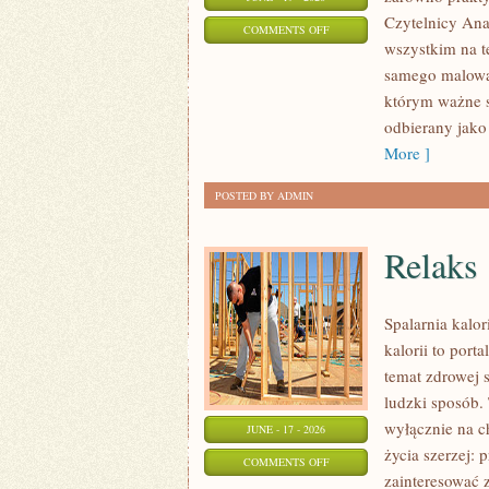
Czytelnicy Anal
ON
COMMENTS OFF
wszystkim na t
STYLIZACJE
samego malowan
NA
którym ważne s
KAŻDĄ
odbierany jako
OKAZJĘ
More ]
POSTED BY ADMIN
Relaks
Spalarnia kalo
kalorii to port
temat zdrowej 
ludzki sposób. 
wyłącznie na c
JUNE - 17 - 2026
życia szerzej: 
ON
COMMENTS OFF
zainteresować 
RELAKS