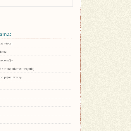
ama:
aj więcej
teraz
szczegóły
stronę internetową tutaj
do pełnej wersji