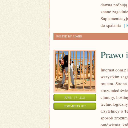
dawna próbują 
znane zagadnie
Suplementacyjny
do spalania
[ R
POSTED BY ADMIN
Prawo i
Internat.com.p
wszystkim zaga
routera. Stron
zrozumieć świe
chmury, hosti
JUNE - 17 - 2026
technologiczny
ON
COMMENTS OFF
Czytelnicy o T
PRAWO
sposób zrozumia
I
omówienia, któ
REGULACJE