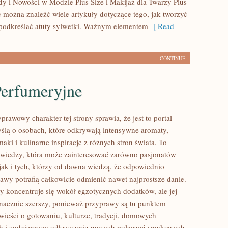
y i Nowości w Modzie Plus Size i Makijaż dla Twarzy Plus
e można znaleźć wiele artykuły dotyczące tego, jak tworzyć
y podkreślać atuty sylwetki. Ważnym elementem
[ Read
CONTINUE
Perfumeryjne
prawowy charakter tej strony sprawia, że jest to portal
ślą o osobach, które odkrywają intensywne aromaty,
aki i kulinarne inspiracje z różnych stron świata. To
 wiedzy, która może zainteresować zarówno pasjonatów
 jak i tych, którzy od dawna wiedzą, że odpowiednio
awy potrafią całkowicie odmienić nawet najprostsze danie.
y koncentruje się wokół egzotycznych dodatków, ale jej
 znacznie szerszy, ponieważ przyprawy są tu punktem
wieści o gotowaniu, kulturze, tradycji, domowych
h i codziennym odkrywaniu nowych połączeń smakowych.