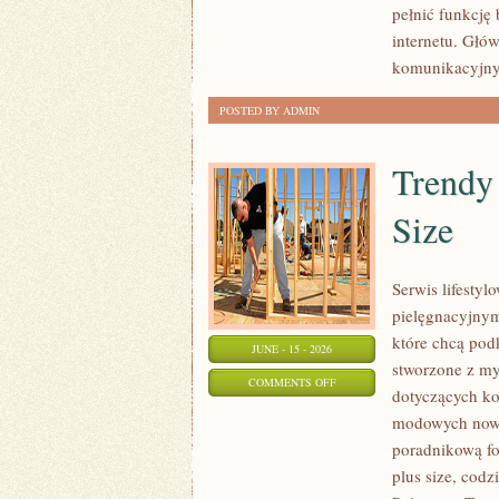
pełnić funkcję
W
internetu. Głó
INTERNECIE
komunikacyjnyc
POSTED BY ADMIN
Trendy
Size
Serwis lifesty
pielęgnacyjnym
które chcą podk
JUNE - 15 - 2026
stworzone z my
ON
COMMENTS OFF
dotyczących k
TRENDY
modowych nowi
I
poradnikową fo
NOWOŚCI
plus size, cod
W