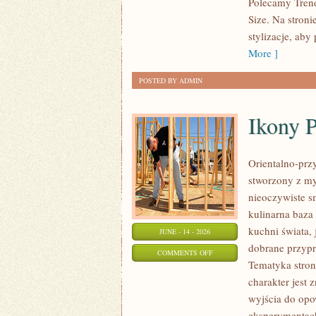
Polecamy Trend
MODZIE
Size. Na stroni
PLUS
stylizacje, ab
SIZE
More ]
POSTED BY ADMIN
Ikony 
Orientalno-przy
stworzony z my
nieoczywiste sm
kulinarna baza
kuchni świata,
JUNE - 14 - 2026
dobrane przypr
ON
COMMENTS OFF
Tematyka stron
IKONY
charakter jest
PERFUMERYJNE
wyjścia do opo
eksperymentac