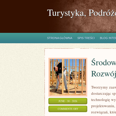
Turystyka, Podróż
STRONA GŁÓWNA
SPIS TREŚCI
BLOG INT
Środow
Rozwó
Tworzymy zaaw
dostarczając s
technologię wy
JUNE - 30 - 2026
projektowaniu,
ON
COMMENTS OFF
rozwiązań, któr
ŚRODOWISKO