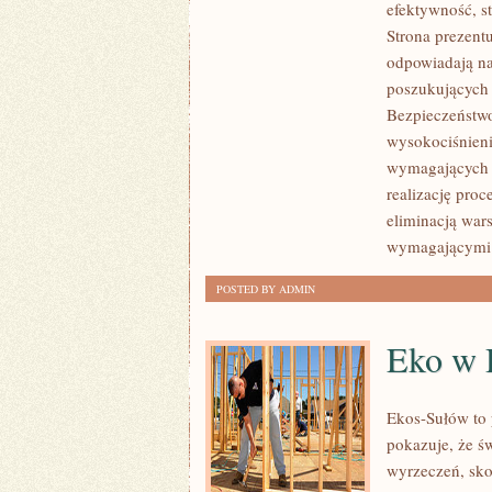
efektywność, 
I
Strona prezentu
ZRÓWNOWAŻONY
odpowiadają na
ROZWÓJ
poszukujących
Bezpieczeństwo
wysokociśnieni
wymagających 
realizację pro
eliminacją war
wymagającymi
POSTED BY ADMIN
Eko w
Ekos-Sułów to 
pokazuje, że ś
wyrzeczeń, sko