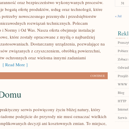
staranność oraz bezpieczeństwo wykonywanych procesów.
31
je bogatą ofertę produktów, usług oraz technologii, które
 potrzeby nowoczesnego przemysłu i przedsiębiorstw
« Jul
 niezawodnych rozwiązań technicznych. Polecam
 i Normy i Od Was. Nasza oferta obejmuje instalacje
Rekl
owe, które zostały opracowane z myślą o najbardziej
Przeczyt
zastosowaniach. Dostarczamy urządzenia, pozwalające na
cesów związanych z czyszczeniem, obróbką powierzchni,
Pobierz 
stw ochronnych oraz wieloma innymi zadaniami
Zobacz 
[ Read More ]
Odwiedź 
Przejdź 
CONTINUE
WWW
 Domu
Blog
HTTP
praktyczny serwis poświęcony życiu bliżej natury, który
Internet
wiadome podejście do przyrody nie musi oznaczać wielkich
Serwis
mplikowanych decyzji ani kosztownych zmian. To miejsce,