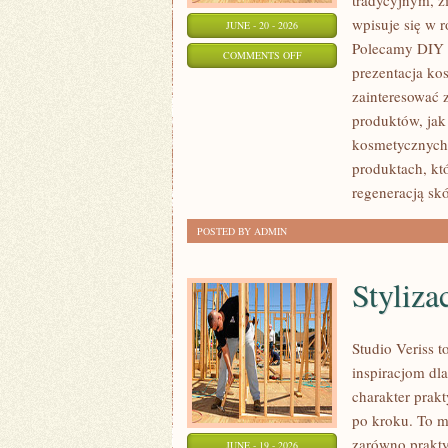
tradycyjnym, z
wpisuje się w 
JUNE - 20 - 2026
Polecamy DIY 
ON
COMMENTS OFF
prezentacja ko
EKO-
zainteresować
MAKIJAŻ
produktów, jak
kosmetycznych.
produktach, kt
regeneracją skó
POSTED BY ADMIN
Styliza
Studio Veriss 
inspiracjom dla
charakter prak
po kroku. To m
zarówno praktyc
JUNE - 19 - 2026