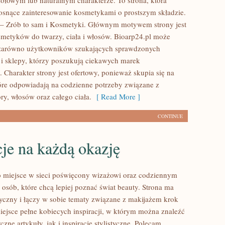
iołowym lub naturalnym charakterze. To strona, która
rosnące zainteresowanie kosmetykami o prostszym składzie.
– Zrób to sam i Kosmetyki. Głównym motywem strony jest
smetyków do twarzy, ciała i włosów. Bioarp24.pl może
 zarówno użytkowników szukających sprawdzonych
 i sklepy, którzy poszukują ciekawych marek
 Charakter strony jest ofertowy, ponieważ skupia się na
óre odpowiadają na codzienne potrzeby związane z
ry, włosów oraz całego ciała.
[ Read More ]
CONTINUE
cje na każdą okazję
to miejsce w sieci poświęcony wizażowi oraz codziennym
 osób, które chcą lepiej poznać świat beauty. Strona ma
tyczny i łączy w sobie tematy związane z makijażem krok
iejsce pełne kobiecych inspiracji, w którym można znaleźć
zne artykuły, jak i inspiracje stylistyczne. Polecam