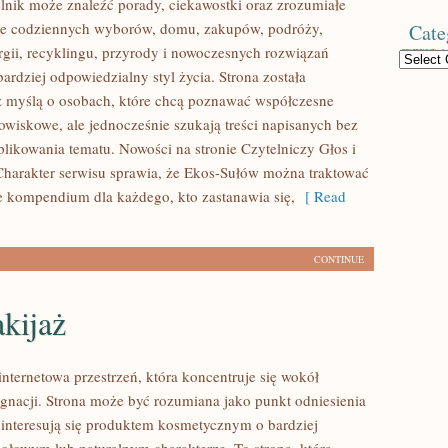
lnik może znaleźć porady, ciekawostki oraz zrozumiałe
ące codziennych wyborów, domu, zakupów, podróży,
Cate
rgii, recyklingu, przyrody i nowoczesnych rozwiązań
Categories
ardziej odpowiedzialny styl życia. Strona została
 myślą o osobach, które chcą poznawać współczesne
wiskowe, ale jednocześnie szukają treści napisanych bez
ikowania tematu. Nowości na stronie Czytelniczy Głos i
harakter serwisu sprawia, że Ekos-Sułów można traktować
ce kompendium dla każdego, kto zastanawia się,
[ Read
CONTINUE
kijaż
internetowa przestrzeń, która koncentruje się wokół
lęgnacji. Strona może być rozumiana jako punkt odniesienia
e interesują się produktem kosmetycznym o bardziej