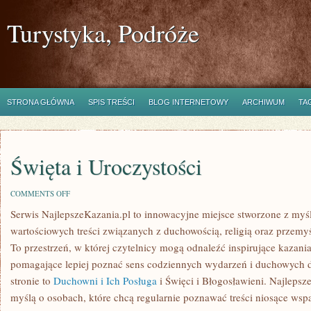
Turystyka, Podróże
STRONA GŁÓWNA
SPIS TREŚCI
BLOG INTERNETOWY
ARCHIWUM
TA
Święta i Uroczystości
ON
COMMENTS OFF
ŚWIĘTA
Serwis NajlepszeKazania.pl to innowacyjne miejsce stworzone z myś
I
UROCZYSTOŚCI
wartościowych treści związanych z duchowością, religią oraz przemy
To przestrzeń, w której czytelnicy mogą odnaleźć inspirujące kazania
pomagające lepiej poznać sens codziennych wydarzeń i duchowych 
stronie to
Duchowni i Ich Posługa
i Święci i Błogosławieni. Najlepsz
myślą o osobach, które chcą regularnie poznawać treści niosące ws