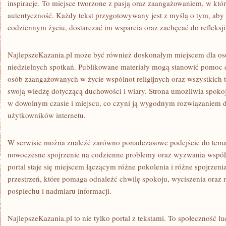
inspiracje. To miejsce tworzone z pasją oraz zaangażowaniem, w któ
autentyczność. Każdy tekst przygotowywany jest z myślą o tym, ab
codziennym życiu, dostarczać im wsparcia oraz zachęcać do refleksj
NajlepszeKazania.pl może być również doskonałym miejscem dla os
niedzielnych spotkań. Publikowane materiały mogą stanowić pomoc d
osób zaangażowanych w życie wspólnot religijnych oraz wszystkich t
swoją wiedzę dotyczącą duchowości i wiary. Strona umożliwia spokoj
w dowolnym czasie i miejscu, co czyni ją wygodnym rozwiązaniem 
użytkowników internetu.
W serwisie można znaleźć zarówno ponadczasowe podejście do tematów
nowoczesne spojrzenie na codzienne problemy oraz wyzwania współ
portal staje się miejscem łączącym różne pokolenia i różne spojrzen
przestrzeń, które pomaga odnaleźć chwilę spokoju, wyciszenia oraz r
pośpiechu i nadmiaru informacji.
NajlepszeKazania.pl to nie tylko portal z tekstami. To społeczność lud