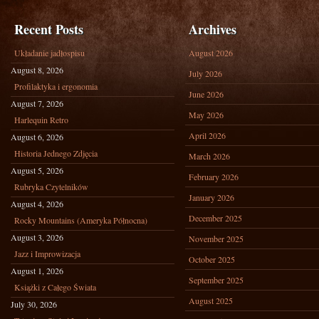
Recent Posts
Archives
Układanie jadłospisu
August 2026
August 8, 2026
July 2026
Profilaktyka i ergonomia
June 2026
August 7, 2026
May 2026
Harlequin Retro
April 2026
August 6, 2026
Historia Jednego Zdjęcia
March 2026
August 5, 2026
February 2026
Rubryka Czytelników
January 2026
August 4, 2026
December 2025
Rocky Mountains (Ameryka Północna)
August 3, 2026
November 2025
Jazz i Improwizacja
October 2025
August 1, 2026
September 2025
Książki z Całego Świata
August 2025
July 30, 2026