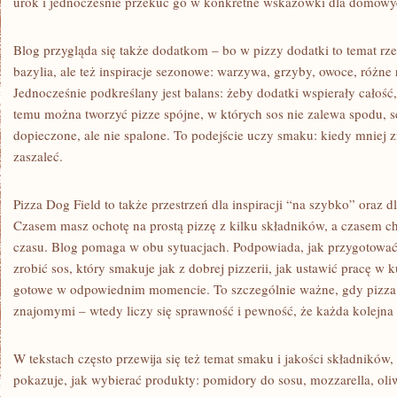
urok i jednocześnie przekuć go w konkretne wskazówki dla domow
Blog przygląda się także dodatkom – bo w pizzy dodatki to temat rze
bazylia, ale też inspiracje sezonowe: warzywa, grzyby, owoce, różne r
Jednocześnie podkreślany jest balans: żeby dodatki wspierały całość, 
temu można tworzyć pizze spójne, w których sos nie zalewa spodu, ser
dopieczone, ale nie spalone. To podejście uczy smaku: kiedy mniej z
zaszaleć.
Pizza Dog Field to także przestrzeń dla inspiracji “na szybko” oraz 
Czasem masz ochotę na prostą pizzę z kilku składników, a czasem c
czasu. Blog pomaga w obu sytuacjach. Podpowiada, jak przygotować c
zrobić sos, który smakuje jak z dobrej pizzerii, jak ustawić pracę w
gotowe w odpowiednim momencie. To szczególnie ważne, gdy pizza j
znajomymi – wtedy liczy się sprawność i pewność, że każda kolejna 
W tekstach często przewija się też temat smaku i jakości składników,
pokazuje, jak wybierać produkty: pomidory do sosu, mozzarella, oli