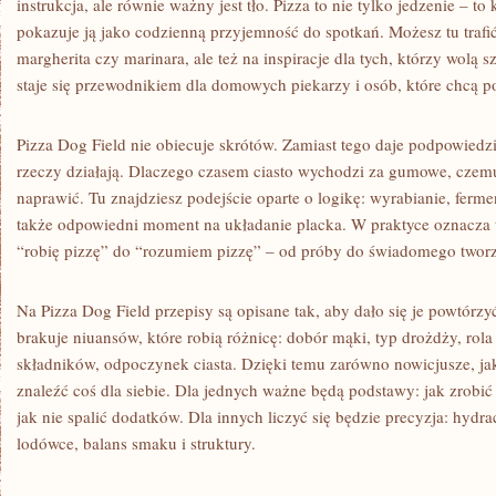
instrukcja, ale równie ważny jest tło. Pizza to nie tylko jedzenie – to
pokazuje ją jako codzienną przyjemność do spotkań. Możesz tu trafi
margherita czy marinara, ale też na inspiracje dla tych, którzy wolą
staje się przewodnikiem dla domowych piekarzy i osób, które chcą p
Pizza Dog Field nie obiecuje skrótów. Zamiast tego daje podpowiedz
rzeczy działają. Dlaczego czasem ciasto wychodzi za gumowe, czemu
naprawić. Tu znajdziesz podejście oparte o logikę: wyrabianie, fermen
także odpowiedni moment na układanie placka. W praktyce oznacza 
“robię pizzę” do “rozumiem pizzę” – od próby do świadomego tworz
Na Pizza Dog Field przepisy są opisane tak, aby dało się je powtórz
brakuje niuansów, które robią różnicę: dobór mąki, typ drożdży, rola 
składników, odpoczynek ciasta. Dzięki temu zarówno nowicjusze, ja
znaleźć coś dla siebie. Dla jednych ważne będą podstawy: jak zrobić
jak nie spalić dodatków. Dla innych liczyć się będzie precyzja: hydra
lodówce, balans smaku i struktury.