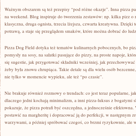
Ważnym obszarem są też przepisy “pod różne okazje”. Inna pizza pa
na weekend. Blog inspiruje do tworzenia zestawów: np. kilka pizz o 
klasyczna, druga ognista, trzecia lżejsza, czwarta kreatywna. Dzięki 
potrawą, a staje się przeglądem smaków, które można dobrać do ludzi
Pizza Dog Field dotyka też tematów kulinarnych pobocznych, bo pizz
pomysły na sosy, na sałatki pasujące do pizzy, na proste napoje, kt
się sugestie, jak przygotować składniki wcześniej, jak przechowywać 
żeby była znowu chrupiąca. Takie detale są dla wielu osób bezcenne,
nie tylko w momencie wypieku, ale też “po czasie”.
Nie brakuje również rozmowy o trendach: co jest teraz popularne, jak
dlaczego jedni kochają minimalizm, a inni pizza-luksus z bogatymi 
pokazuje, że pizza potrafi być oszczędna, a jednocześnie efektown
postawić na margheritę i dopracować ją do perfekcji, w następnym z
warzywami, a później spróbować czegoś, co brzmi ryzykownie, ale w