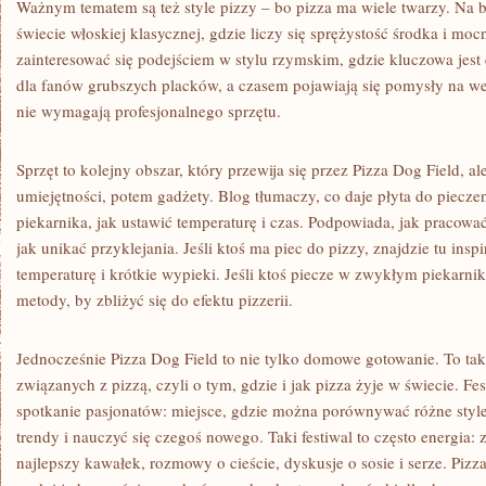
Ważnym tematem są też style pizzy – bo pizza ma wiele twarzy. Na 
świecie włoskiej klasycznej, gdzie liczy się sprężystość środka i mo
zainteresować się podejściem w stylu rzymskim, gdzie kluczowa jest 
dla fanów grubszych placków, a czasem pojawiają się pomysły na wer
nie wymagają profesjonalnego sprzętu.
Sprzęt to kolejny obszar, który przewija się przez Pizza Dog Field, 
umiejętności, potem gadżety. Blog tłumaczy, co daje płyta do piecze
piekarnika, jak ustawić temperaturę i czas. Podpowiada, jak pracować
jak unikać przyklejania. Jeśli ktoś ma piec do pizzy, znajdzie tu ins
temperaturę i krótkie wypieki. Jeśli ktoś piecze w zwykłym piekarni
metody, by zbliżyć się do efektu pizzerii.
Jednocześnie Pizza Dog Field to nie tylko domowe gotowanie. To ta
związanych z pizzą, czyli o tym, gdzie i jak pizza żyje w świecie. Fe
spotkanie pasjonatów: miejsce, gdzie można porównywać różne style
trendy i nauczyć się czegoś nowego. Taki festiwal to często energia:
najlepszy kawałek, rozmowy o cieście, dyskusje o sosie i serze. Pizz