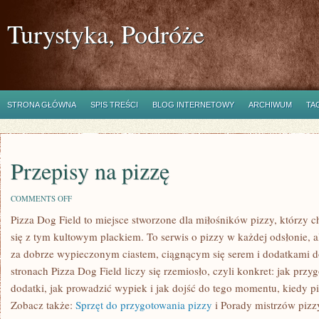
Turystyka, Podróże
STRONA GŁÓWNA
SPIS TREŚCI
BLOG INTERNETOWY
ARCHIWUM
TA
Przepisy na pizzę
ON
COMMENTS OFF
PRZEPISY
Pizza Dog Field to miejsce stworzone dla miłośników pizzy, którzy c
NA
PIZZĘ
się z tym kultowym plackiem. To serwis o pizzy w każdej odsłonie, al
za dobrze wypieczonym ciastem, ciągnącym się serem i dodatkami 
stronach Pizza Dog Field liczy się rzemiosło, czyli konkret: jak przy
dodatki, jak prowadzić wypiek i jak dojść do tego momentu, kiedy p
Zobacz także:
Sprzęt do przygotowania pizzy
i Porady mistrzów pizzy.