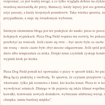
rozpoznać, co jest wartej uwagi, a co tylko wygląda dobrze na etyki
twardszą mozzarellą do pizzy, tłumaczy, kiedy lepszy jest sos gotow
użyć passaty, a kiedy krojonych pomidorów. Taka wiedza sprawia, że
przypadkiem, a staje się świadomym wyborem.
Istotnym elementem bloga jest też podejście do nauki: pizza to proce
kolejnych wypiekach. Pizza Dog Field wspiera ten rozwój, bo pokazu
przełożyć na wniosek. Jeśli ciasto się rwie – być może było za suche 
nie rosną – może ciasto było zbyt mocno odgazowane. Jeśli spód jes
dużo albo temperatura za niska. Dzięki temu czytelnik zyskuje kontr
wypieki krok po kroku.
Pizza Dog Field potrafi też opowiadać o pizzy w sposób lekki, bo piz
Blog łączy praktykę z swobodą. To sprawia, że czytanie przepisów i 
wkuwanie, tylko jak rozmowa z kimś, kto kocha temat. Pizza to w ko
wywoływać uśmiech. Dlatego w tle pojawia się także klimat wspólneg
kawałki, testowanie nowych dodatków, wybieranie ulubionej wersji, 
chrupka, tamta bardziej miękka”.