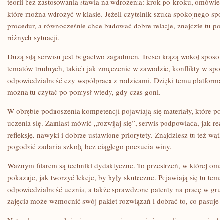
teorii bez zastosowania stawia na wdrożenia: krok-po-kroku, omówien
które można wdrożyć w klasie. Jeżeli czytelnik szuka spokojnego 
procedur, a równocześnie chce budować dobre relacje, znajdzie tu 
różnych sytuacji.
Dużą siłą serwisu jest bogactwo zagadnień. Treści krążą wokół sposo
tematów trudnych, takich jak zmęczenie w zawodzie, konflikty w spo
odpowiedzialność czy współpraca z rodzicami. Dzięki temu platforma
można tu czytać po pomysł wtedy, gdy czas goni.
W obrębie podnoszenia kompetencji pojawiają się materiały, które 
uczenia się. Zamiast mówić „rozwijaj się”, serwis podpowiada, jak r
refleksję, nawyki i dobrze ustawione priorytety. Znajdziesz tu też wą
pogodzić zadania szkołę bez ciągłego poczucia winy.
Ważnym filarem są techniki dydaktyczne. To przestrzeń, w której o
pokazuje, jak tworzyć lekcje, by były skuteczne. Pojawiają się tu tem
odpowiedzialność ucznia, a także sprawdzone patenty na pracę w g
zajęcia może wzmocnić swój pakiet rozwiązań i dobrać to, co pasuje