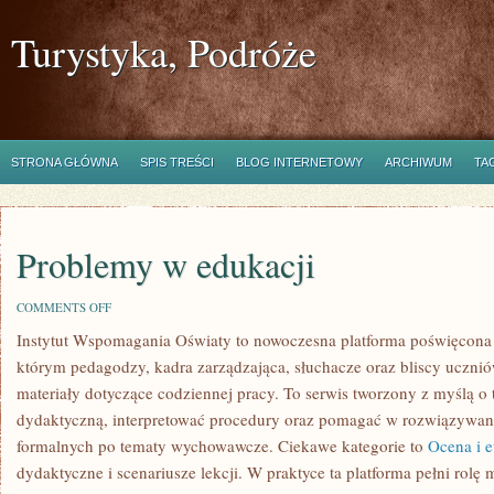
Turystyka, Podróże
STRONA GŁÓWNA
SPIS TREŚCI
BLOG INTERNETOWY
ARCHIWUM
TA
Problemy w edukacji
ON
COMMENTS OFF
PROBLEMY
Instytut Wspomagania Oświaty to nowoczesna platforma poświęcona k
W
EDUKACJI
którym pedagodzy, kadra zarządzająca, słuchacze oraz bliscy uczni
materiały dotyczące codziennej pracy. To serwis tworzony z myślą o 
dydaktyczną, interpretować procedury oraz pomagać w rozwiązywa
formalnych po tematy wychowawcze. Ciekawe kategorie to
Ocena i 
dydaktyczne i scenariusze lekcji. W praktyce ta platforma pełni rolę