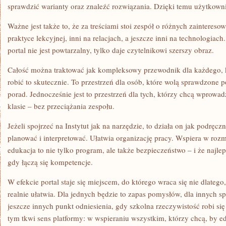
sprawdzić warianty oraz znaleźć rozwiązania. Dzięki temu użytkowni
Ważne jest także to, że za treściami stoi zespół o różnych zaintereso
praktyce lekcyjnej, inni na relacjach, a jeszcze inni na technologiac
portal nie jest powtarzalny, tylko daje czytelnikowi szerszy obraz.
Całość można traktować jak kompleksowy przewodnik dla każdego, kt
robić to skutecznie. To przestrzeń dla osób, które wolą sprawdzone 
porad. Jednocześnie jest to przestrzeń dla tych, którzy chcą wprowad
klasie – bez przeciążania zespołu.
Jeżeli spojrzeć na Instytut jak na narzędzie, to działa on jak podrę
planować i interpretować. Ułatwia organizację pracy. Wspiera w ro
edukacja to nie tylko program, ale także bezpieczeństwo – i że najlep
gdy łączą się kompetencje.
W efekcie portal staje się miejscem, do którego wraca się nie dlatego,
realnie ułatwia. Dla jednych będzie to zapas pomysłów, dla innych 
jeszcze innych punkt odniesienia, gdy szkolna rzeczywistość robi si
tym tkwi sens platformy: w wspieraniu wszystkim, którzy chcą, by ed