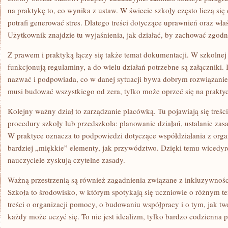
na praktykę to, co wynika z ustaw. W świecie szkoły często liczą się
potrafi generować stres. Dlatego treści dotyczące uprawnień oraz wł
Użytkownik znajdzie tu wyjaśnienia, jak działać, by zachować zgodn
Z prawem i praktyką łączy się także temat dokumentacji. W szkolnej 
funkcjonują regulaminy, a do wielu działań potrzebne są załączniki.
nazwać i podpowiada, co w danej sytuacji bywa dobrym rozwiązanie
musi budować wszystkiego od zera, tylko może oprzeć się na praktyc
Kolejny ważny dział to zarządzanie placówką. Tu pojawiają się treśc
procedury szkoły lub przedszkola: planowanie działań, ustalanie zas
W praktyce oznacza to podpowiedzi dotyczące współdziałania z org
bardziej „miękkie” elementy, jak przywództwo. Dzięki temu wicedyre
nauczyciele zyskują czytelne zasady.
Ważną przestrzenią są również zagadnienia związane z inkluzywnośc
Szkoła to środowisko, w którym spotykają się uczniowie o różnym t
treści o organizacji pomocy, o budowaniu współpracy i o tym, jak tw
każdy może uczyć się. To nie jest idealizm, tylko bardzo codzienna p