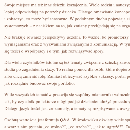
Swoje miejsce ma też inne ścieżki kształcenia. Wiele rodzin i nauczyc
lepiej odpowiadają na potrzeby dziecka. Dlatego omawianie koncep
i zobaczyć, co może być sensowne. W podobnym duchu pojawiają si
systemowych – z naciskiem na to, jak zmiany przekładają się na orga
Nie brakuje również perspektywy uczelni. To ważne, bo promotorzy t
wymaganiami oraz z wyzwaniami związanymi z komunikacją. W tym 
się treści o współpracy i o tym, jak rozwiązywać spory.
Dla wielu czytelników istotne są też tematy związane z ścieżką zaw
studia po zagadnienia staży. To realna pomoc dla osób, które dopier
albo chcą zmienić rolę. Zamiast obiecywać szybkie sukcesy, portal 
jak rozsądnie budować swoje portfolio.
W tle wszystkich tematów przewija się wspólny mianownik: wdrażalno
tak, by czytelnik po lekturze mógł podjąć działanie: ułożyć procedur
Dlatego język treści jest zrozumiały, a tematy są rozpisywane z uw
Osobną wartością jest formuła Q&A. W środowisku oświaty wiele spr
a wraz z nim pytania „co wolno?”, „co trzeba?”, „jak to ugryźć?”. T