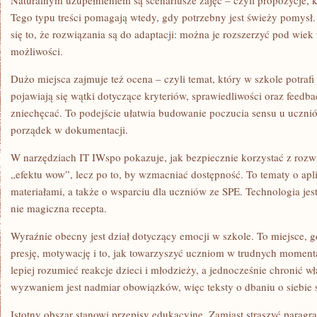
Naturalnym uzupełnieniem są scenariusze zajęć – czyli propozycje, k
Tego typu treści pomagają wtedy, gdy potrzebny jest świeży pomysł.
się to, że rozwiązania są do adaptacji: można je rozszerzyć pod wie
możliwości.
Dużo miejsca zajmuje też ocena – czyli temat, który w szkole potraf
pojawiają się wątki dotyczące kryteriów, sprawiedliwości oraz feedb
zniechęcać. To podejście ułatwia budowanie poczucia sensu u ucznió
porządek w dokumentacji.
W narzędziach IT IWspo pokazuje, jak bezpiecznie korzystać z rozw
„efektu wow”, lecz po to, by wzmacniać dostępność. To tematy o apl
materiałami, a także o wsparciu dla uczniów ze SPE. Technologia jest
nie magiczna recepta.
Wyraźnie obecny jest dział dotyczący emocji w szkole. To miejsce, 
presję, motywację i to, jak towarzyszyć uczniom w trudnych momen
lepiej rozumieć reakcje dzieci i młodzieży, a jednocześnie chronić w
wyzwaniem jest nadmiar obowiązków, więc teksty o dbaniu o siebie 
Istotny obszar stanowi przepisy edukacyjne. Zamiast straszyć paragr