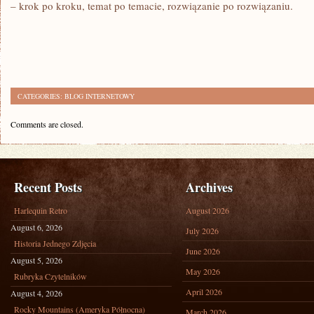
– krok po kroku, temat po temacie, rozwiązanie po rozwiązaniu.
CATEGORIES:
BLOG INTERNETOWY
Comments are closed.
Recent Posts
Archives
Harlequin Retro
August 2026
August 6, 2026
July 2026
Historia Jednego Zdjęcia
June 2026
August 5, 2026
May 2026
Rubryka Czytelników
April 2026
August 4, 2026
Rocky Mountains (Ameryka Północna)
March 2026