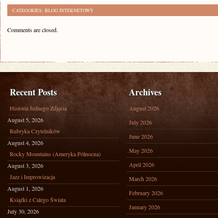
CATEGORIES:
BLOG INTERNETOWY
Comments are closed.
Recent Posts
Archives
Historia Jednego Zdjęcia
August 2026
August 5, 2026
July 2026
Rubryka Czytelników
June 2026
August 4, 2026
May 2026
Rocky Mountains (Ameryka Północna)
April 2026
August 3, 2026
Jazz i Improwizacja
March 2026
August 1, 2026
February 2026
Książki z Całego Świata
January 2026
July 30, 2026