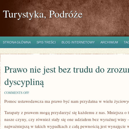
Turystyka, Podróże
STRONA GŁÓWNA
SPIS TREŚCI
BLOG INTERNETOWY
ARCHIWUM
TA
Prawo nie jest bez trudu do zroz
dyscypliną
ON
COMMENTS OFF
PRAWO
Pomoc ustawodawcza ma prawo być nam przydatna w wielu życiowy
NIE
JEST
BEZ
Tarapaty z prawem mogą przydarzyć się każdemu z nas. Mniejsza o to 
TRUDU
DO
nasze czyny, czy również stały się one udziałem bez wyraźnej winy –
ZROZUMIENIA
najważniejszą w takich wypadkach z całą pewnością jest wynajęcie 
DYSCYPLINĄ