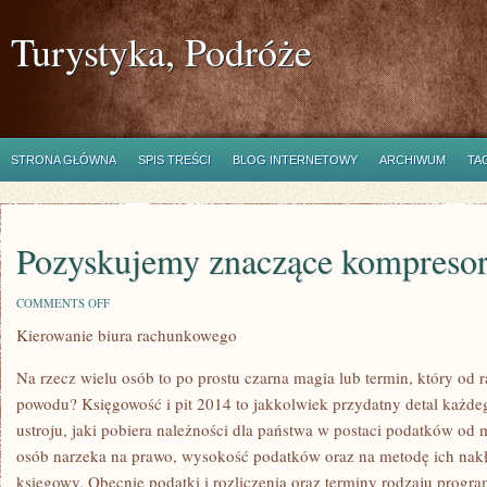
Turystyka, Podróże
STRONA GŁÓWNA
SPIS TREŚCI
BLOG INTERNETOWY
ARCHIWUM
TA
Pozyskujemy znaczące kompreso
ON
COMMENTS OFF
POZYSKUJEMY
Kierowanie biura rachunkowego
ZNACZĄCE
KOMPRESORY
Na rzecz wielu osób to po prostu czarna magia lub termin, który od r
powodu? Księgowość i pit 2014 to jakkolwiek przydatny detal każde
ustroju, jaki pobiera należności dla państwa w postaci podatków od
osób narzeka na prawo, wysokość podatków oraz na metodę ich nakł
księgowy. Obecnie podatki i rozliczenia oraz terminy rodzaju progra