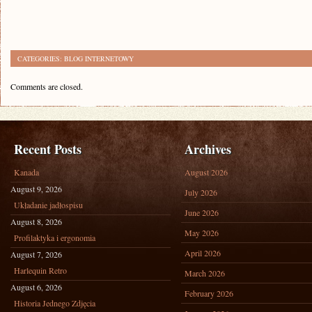
CATEGORIES:
BLOG INTERNETOWY
Comments are closed.
Recent Posts
Archives
Kanada
August 2026
August 9, 2026
July 2026
Układanie jadłospisu
June 2026
August 8, 2026
May 2026
Profilaktyka i ergonomia
April 2026
August 7, 2026
Harlequin Retro
March 2026
August 6, 2026
February 2026
Historia Jednego Zdjęcia