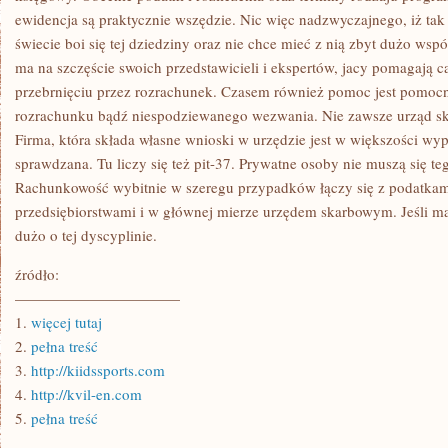
ewidencja są praktycznie wszędzie. Nic więc nadzwyczajnego, iż tak
świecie boi się tej dziedziny oraz nie chce mieć z nią zbyt dużo wsp
ma na szczęście swoich przedstawicieli i ekspertów, jacy pomagają 
przebrnięciu przez rozrachunek. Czasem również pomoc jest pomoc
rozrachunku bądź niespodziewanego wezwania. Nie zawsze urząd s
Firma, która składa własne wnioski w urzędzie jest w większości wy
sprawdzana. Tu liczy się też pit-37. Prywatne osoby nie muszą się te
Rachunkowość wybitnie w szeregu przypadków łączy się z podatkam
przedsiębiorstwami i w głównej mierze urzędem skarbowym. Jeśli m
dużo o tej dyscyplinie.
źródło:
———————————
1.
więcej tutaj
2.
pełna treść
3.
http://kiidssports.com
4.
http://kvil-en.com
5.
pełna treść