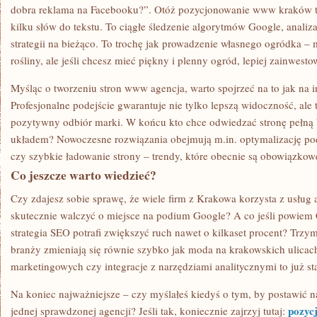
dobra reklama na Facebooku?”. Otóż pozycjonowanie www kraków to
kilku słów do tekstu. To ciągłe śledzenie algorytmów Google, anali
strategii na bieżąco. To trochę jak prowadzenie własnego ogródka
rośliny, ale jeśli chcesz mieć piękny i plenny ogród, lepiej zainwest
Myśląc o tworzeniu stron www agencja, warto spojrzeć na to jak na i
Profesjonalne podejście gwarantuje nie tylko lepszą widoczność, ale 
pozytywny odbiór marki. W końcu kto chce odwiedzać stronę pełną
układem? Nowoczesne rozwiązania obejmują m.in. optymalizację p
czy szybkie ładowanie strony – trendy, które obecnie są obowiązkow
Co jeszcze warto wiedzieć?
Czy zdajesz sobie sprawę, że wiele firm z Krakowa korzysta z usług a
skutecznie walczyć o miejsce na podium Google? A co jeśli powiem
strategia SEO potrafi zwiększyć ruch nawet o kilkaset procent? Trzym
branży zmieniają się równie szybko jak moda na krakowskich ulicac
marketingowych czy integracje z narzędziami analitycznymi to już st
Na koniec najważniejsze – czy myślałeś kiedyś o tym, by postawić
pozyc
jednej sprawdzonej agencji? Jeśli tak, koniecznie zajrzyj tutaj: