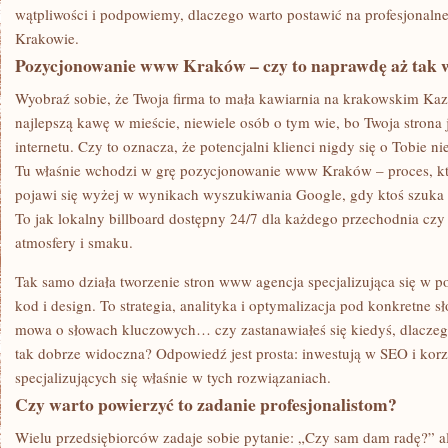
FIRMY
wątpliwości i podpowiemy, dlaczego warto postawić na profesjon
Krakowie.
Pozycjonowanie www Kraków – czy to naprawdę aż tak 
Wyobraź sobie, że Twoja firma to mała kawiarnia na krakowskim Ka
najlepszą kawę w mieście, niewiele osób o tym wie, bo Twoja strona 
internetu. Czy to oznacza, że potencjalni klienci nigdy się o Tobie n
Tu właśnie wchodzi w grę pozycjonowanie www Kraków – proces, któ
pojawi się wyżej w wynikach wyszukiwania Google, gdy ktoś szuka
To jak lokalny billboard dostępny 24/7 dla każdego przechodnia czy 
atmosfery i smaku.
Tak samo działa tworzenie stron www agencja specjalizująca się w p
kod i design. To strategia, analityka i optymalizacja pod konkretne 
mowa o słowach kluczowych… czy zastanawiałeś się kiedyś, dlaczeg
tak dobrze widoczna? Odpowiedź jest prosta: inwestują w SEO i korzy
specjalizujących się właśnie w tych rozwiązaniach.
Czy warto powierzyć to zadanie profesjonalistom?
Wielu przedsiębiorców zadaje sobie pytanie: „Czy sam dam radę?” a