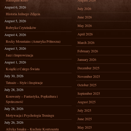
Harlequin Retro
August 2026
August 6, 2026
July 2026
Historia Jednego Zdjęcia
June 2026
August 5, 2026
May 2026
Rubryka Czytelników
April 2026
August 4, 2026
Rocky Mountains (Ameryka Północna)
March 2026
August 3, 2026
February 2026
Jazz i Improwizacja
January 2026
August 1, 2026
December 2025
Książki z Całego Świata
July 30, 2026
November 2025
Tatuaże – Style i Inspiracje
October 2025
July 28, 2026
September 2025
Konwenty – Fantastyka, Popkultura i
Społeczność
August 2025
July 28, 2026
July 2025
Motywacja i Psychologia Treningu
June 2025
July 26, 2026
May 2025
Afryka Smaku – Kuchnie Kontynentu