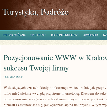
Turystyka, Podróże
STRONA GŁÓWNA
SPIS TREŚCI
BLOG INTERNETOWY
ARCHIWUM
TA
Pozycjonowanie WWW w Krakowi
sukcesu Twojej firmy
ON
COMMENTS OFF
POZYCJONOWANIE
WWW
W dzisiejszych czasach, kiedy konkurencja w sieci rośnie jak grzyby
W
KRAKOWIE:
tylko mieć pięknie wyglądającą stronę internetową. Kluczem do sukc
KLUCZ
DO
pozycjonowanie – zwłaszcza w tak dynamicznym mieście jak Kraków
SUKCESU
biznesu i zastanawiasz się, jak wyróżnić się na tle innych? W tym w
TWOJEJ