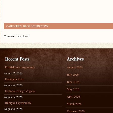
CATEGORIES:
BLOG INTERNETOWY
Comments are closed.
Recent Posts
Archives
Profilaktyka i ergonomia
August 2026
August 7, 2026
July 2026
Harlequin Retro
June 2026
August 6, 2026
May 2026
Historia Jednego Zdjęcia
April 2026
August 5, 2026
Rubryka Czytelników
March 2026
August 4, 2026
February 2026