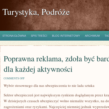
Turystyka, Podróże
STRONA GŁÓWNA
SPIS TREŚCI
BLOG INTERNETOWY
ARCHIWUM
TA
Poprawna reklama, zdoła być bar
dla każdej aktywności
ON
COMMENTS OFF
POPRAWNA
Wybór stosownego dla nas ubezpieczenia to nie lada sztuka
REKLAMA,
ZDOŁA
BYĆ
Sektor ubezpieczeń jest największym rynkiem doglądanym przez kraj
BARDZO
POŻĄDANA
W dzisiejszych czasach ubezpieczyć wolno niemalże wszystko, na d
DLA
zagrożeniami oraz ryzykami. Najczęściej niemniej jednak wyprzeda
KAŻDEJ