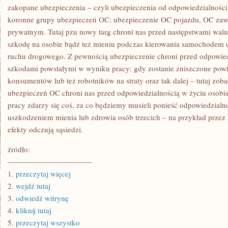
AKTYWNOŚCI
zakopane ubezpieczenia – czyli ubezpieczenia od odpowiedzialności
koronne grupy ubezpieczeń OC: ubezpieczenie OC pojazdu, OC za
prywatnym. Tutaj pzu nowy targ chroni nas przed następstwami wa
szkodę na osobie bądź też mieniu podczas kierowania samochode
ruchu drogowego. Z pewnością ubezpieczenie chroni przed odpowied
szkodami powstałymi w wyniku pracy: gdy zostanie zniszczone powi
konsumentów lub też robotników na straty oraz tak dalej – tutaj zoba
ubezpieczeń OC chroni nas przed odpowiedzialnością w życiu osobi
pracy zdarzy się coś, za co będziemy musieli ponieść odpowiedzialn
uszkodzeniem mienia lub zdrowia osób trzecich – na przykład przez 
efekty odczują sąsiedzi.
źródło:
———————————
1.
przeczytaj więcej
2.
wejdź tutaj
3.
odwiedź witrynę
4.
kliknij tutaj
5.
przeczytaj wszystko