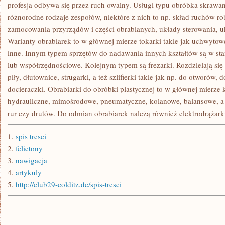
NA
profesja odbywa się przez ruch owalny. Usługi typu obróbka skrawa
WYKOŃCZENIE
różnorodne rodzaje zespołów, niektóre z nich to np. skład ruchów 
POSADZEK
W
zamocowania przyrządów i części obrabianych, układy sterowania, uk
SWOIM
Warianty obrabiarek to w głównej mierze tokarki takie jak uchwytowe
DOMU
CZY
inne. Innym typem sprzętów do nadawania innych kształtów są w st
BIURZE
lub współrzędnościowe. Kolejnym typem są frezarki. Rozdzielają się
piły, dłutownice, strugarki, a też szlifierki takie jak np. do otworów,
docieraczki. Obrabiarki do obróbki plastycznej to w głównej mierze k
hydrauliczne, mimośrodowe, pneumatyczne, kolanowe, balansowe, a r
rur czy drutów. Do odmian obrabiarek należą również elektrodrążarki
1.
spis tresci
2.
felietony
3.
nawigacja
4.
artykuly
5.
http://club29-colditz.de/spis-tresci