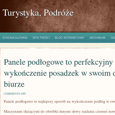
Turystyka, Podróże
STRONA GŁÓWNA
SPIS TREŚCI
BLOG INTERNETOWY
ARCHIWUM
TA
Panele podłogowe to perfekcyjny
wykończenie posadzek w swoim 
biurze
ON
COMMENTS OFF
PANELE
Panele podłogowe to najlepszy sposób na wykończenie podłóg w sw
PODŁOGOWE
TO
PERFEKCYJNY
Maszynami służącymi do obróbki innymi słowy nadania czemuś noweg
SPOSÓB