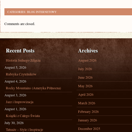
CATEGORIES:
BLOG INTERNETOWY
Comments are closed.
Recent Posts
Archives
Historia Jednego Zdjęcia
August 2026
August 5, 2026
July 2026
Rubryka Czytelników
June 2026
August 4, 2026
May 2026
Rocky Mountains (Ameryka Północna)
April 2026
August 3, 2026
Jazz i Improwizacja
March 2026
August 1, 2026
February 2026
Książki z Całego Świata
January 2026
July 30, 2026
December 2025
Tatuaże – Style i Inspiracje