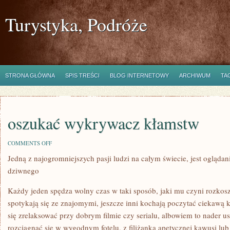
Turystyka, Podróże
STRONA GŁÓWNA
SPIS TREŚCI
BLOG INTERNETOWY
ARCHIWUM
TA
oszukać wykrywacz kłamstw
ON
COMMENTS OFF
OSZUKAĆ
Jedną z najogromniejszych pasji ludzi na całym świecie, jest ogląda
WYKRYWACZ
KŁAMSTW
dziwnego
Każdy jeden spędza wolny czas w taki sposób, jaki mu czyni rozkosz.
spotykają się ze znajomymi, jeszcze inni kochają poczytać ciekawą k
się zrelaksować przy dobrym filmie czy serialu, albowiem to nader us
rozciągnąć się w wygodnym fotelu, z filiżanką apetycznej kawusi lub 