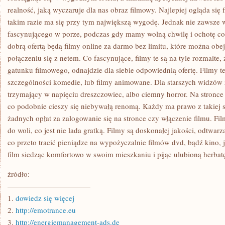
realność, jaką wyczaruje dla nas obraz filmowy. Najlepiej ogląda si
takim razie ma się przy tym największą wygodę. Jednak nie zawsze w 
fascynującego w porze, podczas gdy mamy wolną chwilę i ochotę co
dobrą ofertą będą filmy online za darmo bez limitu, które można ob
połączeniu się z netem. Co fascynujące, filmy te są na tyle rozmaite,
gatunku filmowego, odnajdzie dla siebie odpowiednią ofertę. Filmy t
szczególności komedie, lub filmy animowane. Dla starszych widzów 
trzymający w napięciu dreszczowiec, albo ciemny horror. Na stronce s
co podobnie cieszy się niebywałą renomą. Każdy ma prawo z takiej st
żadnych opłat za zalogowanie się na stronce czy włączenie filmu. Fi
do woli, co jest nie lada gratką. Filmy są doskonałej jakości, odtwarz
co przeto tracić pieniądze na wypożyczalnie filmów dvd, bądź kino, 
film siedząc komfortowo w swoim mieszkaniu i pijąc ulubioną herbat
źródło:
———————————
1.
dowiedz się więcej
2.
http://emotrance.eu
3.
http://energiemanagement-ads.de