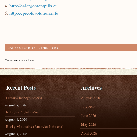
4.
http://enlargementpills.eu
5.
http://epicofevolution.info
CATEGORIES:
BLOG INTERNETOWY
Comments are closed.
Recent Posts
Archives
Historia Jednego Zdjęcia
August 2026
August 5, 2026
July 2026
Rubryka Czytelników
June 2026
August 4, 2026
May 2026
Rocky Mountains (Ameryka Północna)
April 2026
August 3, 2026