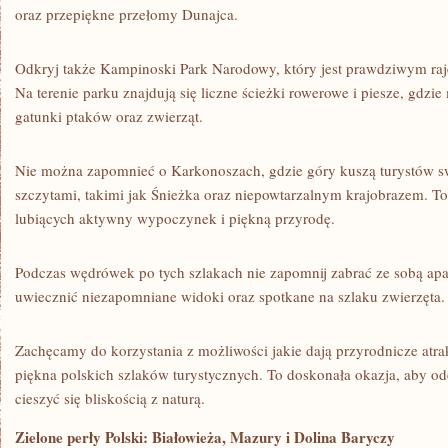
oraz przepiękne‌ przełomy ‌Dunajca.
Odkryj także Kampinoski Park Narodowy, ‍który jest prawdziwym ra
⁤Na terenie⁣ parku znajdują‌ się liczne ścieżki rowerowe‍ i ⁣piesze, ⁤g
‍gatunki ptaków oraz zwierząt.
Nie można zapomnieć o‌ Karkonoszach, gdzie góry ⁣kuszą turystów 
szczytami, ⁤takimi jak‍ Śnieżka oraz niepowtarzalnym krajobrazem. To
lubiących⁣ aktywny wypoczynek⁢ i⁣ piękną przyrodę.
Podczas wędrówek ‌po​ tych⁤ szlakach nie zapomnij⁤ zabrać ze sobą ap
uwiecznić niezapomniane ​widoki⁤ oraz spotkane na szlaku‍ zwierzęta.
Zachęcamy do korzystania‌ z możliwości⁤ jakie​ dają⁤ przyrodnicze atra
piękna polskich szlaków turystycznych. To doskonała okazja, aby ode
cieszyć się bliskością z naturą.
Zielone ⁤perły Polski: Białowieża, Mazury ⁣i Dolina⁣ Baryczy