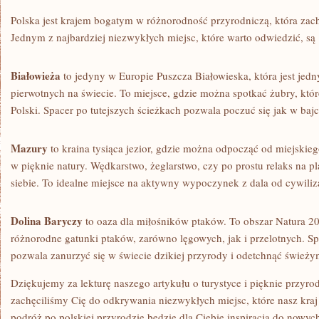
Polska jest ⁤krajem bogatym ‍w różnorodność⁤ przyrodniczą, która zac
Jednym z najbardziej niezwykłych⁣ miejsc, które warto odwiedzić,‌ są 
Białowieża
to jedyny w Europie⁢ Puszcza Białowieska,⁢ która jest ‌jed
pierwotnych​ na⁣ świecie. ‌To ‍miejsce,​ gdzie można spotkać żubry, k
Polski. ⁣Spacer po tutejszych⁤ ścieżkach pozwala poczuć się jak w​ bajc
Mazury
to kraina tysiąca⁢ jezior, gdzie można odpocząć od miejskiego z
w pięknie natury. Wędkarstwo, żeglarstwo, czy po ⁤prostu⁣ relaks na‍ pl
siebie. To idealne miejsce​ na aktywny ⁣wypoczynek ⁣z dala ‌od cywiliza
Dolina Baryczy
to oaza ⁣dla miłośników ptaków. To obszar⁢ Natura 
różnorodne gatunki ptaków, ‌zarówno⁤ lęgowych, jak i‌ przelotnych. ⁤S
‍pozwala zanurzyć się w świecie dzikiej przyrody i‌ odetchnąć świeży
Dziękujemy za lekturę naszego artykułu o turystyce i pięknie przyro
zachęciliśmy Cię do ⁣odkrywania niezwykłych miejsc, ⁢które nasz kraj
podróż po polskiej przyrodzie ⁤będzie dla Ciebie inspiracją do ⁤nowyc