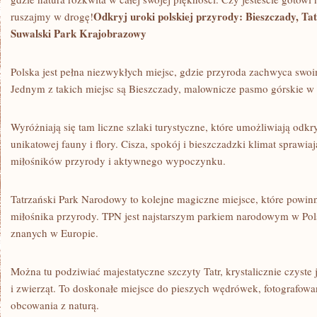
Odkryj⁣ uroki polskiej​ przyrody: Bieszczady, ‍T
ruszajmy w ​drogę!
Suwalski Park Krajobrazowy
Polska jest pełna niezwykłych‌ miejsc,⁣ gdzie przyroda zachwyca swoi
Jednym z takich miejsc są Bieszczady, malownicze pasmo górskie w 
Wyróżniają ​się tam liczne szlaki turystyczne, które umożliwiają od
unikatowej fauny i ‌flory.⁤ Cisza, spokój i bieszczadzki klimat sprawiają
miłośników ‌przyrody​ i ⁣aktywnego wypoczynku.
Tatrzański Park Narodowy to kolejne magiczne miejsce, które powinn
⁤miłośnika przyrody. ‌TPN‌ jest⁣ najstarszym parkiem narodowym w Pol
znanych w Europie.
Można tu podziwiać majestatyczne szczyty Tatr, krystalicznie​ czyste je
i zwierząt.‍ To doskonałe miejsce do pieszych wędrówek, fotografowan
obcowania z naturą.