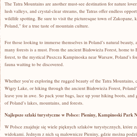
The Tatra Mountains are ‍another must-see destination for nature lover
lush valleys, ‍and crystal-clear streams,‌ the Tatras offer endless‌ oppor
wildlife⁢ spotting. Be ⁣sure to visit the⁤ picturesque town of ​Zakopane,⁢
Poland,” for ⁢a true taste⁣ of‍ mountain​ culture.
For those⁢ looking to immerse ⁤themselves in Poland’s natural beauty, a ⁤
many forests is a‌ must.⁣ From the ancient Białowieża Forest, home to ‍
⁣forest, ⁤to the mystical Puszcza Kampinoska near‍ Warsaw, Poland’s for
fauna waiting‌ to be discovered.
Whether you’re exploring ​the⁣ rugged beauty of⁤ the Tatra ⁣Mountains, c
Wigry Lake, or hiking through ⁣the ancient Białowieża⁤ Forest, Poland’s⁤
leave you ⁢in awe. So pack​ your bags, lace⁣ up‍ your hiking​ boots, and 
‌of Poland’s lakes, mountains, and forests.
Najlepsze szlaki turystyczne w Polsce: ‍Pieniny, Kampinoski Park 
W ⁢Polsce ⁣znajduje się wiele⁢ pięknych szlaków⁢ turystycznych, które z
widokami. Jednym z ⁢nich są ‍malownicze Pieniny, gdzie można podz