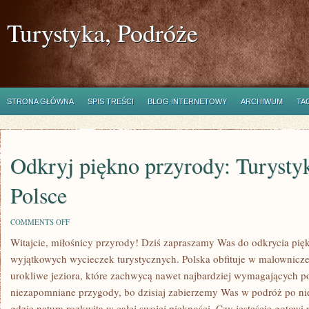
Turystyka, Podróże
STRONA GŁÓWNA
SPIS TREŚCI
BLOG INTERNETOWY
ARCHIWUM
TA
Odkryj piękno przyrody: Turysty
Polsce
ON
COMMENTS OFF
ODKRYJ
Witajcie, miłośnicy przyrody! Dziś zapraszamy‍ Was do odkrycia pięk
PIĘKNO
PRZYRODY:
wyjątkowych wycieczek turystycznych. ‍Polska obfituje w malownicze k
TURYSTYKA
I
urokliwe jeziora, które zachwycą ⁤nawet⁤ najbardziej⁤ wymagających‌ p
PRZYRODA
niezapomniane przygody, bo ‍dzisiaj zabierzemy Was ⁣w podróż ⁣po ni
W
POLSCE
gdzie natura rozkwita w⁤ całej swojej​ piękności. Czy jesteście gotow