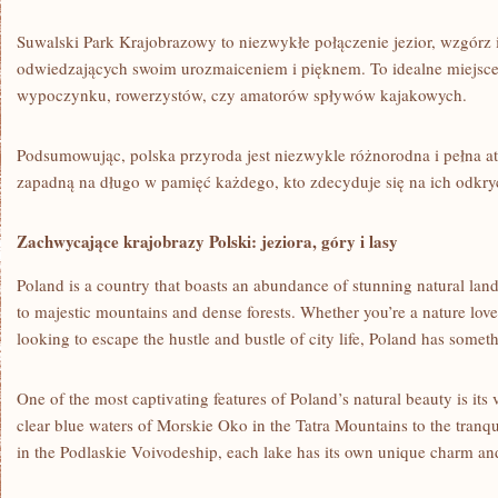
Suwalski⁢ Park Krajobrazowy to niezwykłe połączenie ‌jezior, wzgórz i
odwiedzających swoim urozmaiceniem i⁣ pięknem. To idealne⁣ miejsc
⁣wypoczynku, rowerzystów, czy amatorów spływów kajakowych.
Podsumowując, polska przyroda⁢ jest niezwykle różnorodna i⁢ pełna a
zapadną na długo w pamięć każdego, kto zdecyduje się na ich‍ odkry
Zachwycające krajobrazy Polski: jeziora, góry i lasy
Poland is a country ⁤that boasts an abundance of stunning ⁣natural lan
to majestic mountains and ​dense forests. Whether⁣ you’re a ‌nature‌ lov
looking to escape the hustle and bustle ​of ‍city⁣ life, Poland has somet
One ⁣of the most captivating features⁢ of Poland’s ‍natural⁢ beauty ​is⁢ its
clear blue⁢ waters of‌ Morskie Oko in the Tatra Mountains to the tran
in the ⁣Podlaskie Voivodeship, ‍each lake has ‌its⁣ own unique charm and