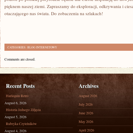
pięknem‍ naszej ziemi. ⁤Zapraszamy do eksploracji, odkrywania i ​cies
otaczającego ‍nas świata. Do zobaczenia ​na szlakach!
CATEGORIES:
BLOG INTERNETOWY
Comments are closed.
Recent Posts
Archives
Harlequin Retro
August 2026
August 6, 2026
July 2026
Historia Jednego Zdjęcia
June 2026
August 5, 2026
May 2026
Rubryka Czytelników
April 2026
August 4, 2026