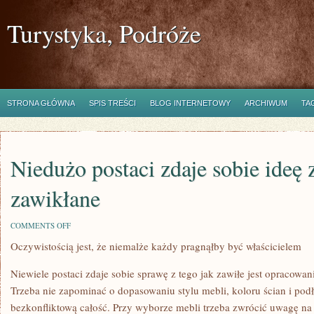
Turystyka, Podróże
STRONA GŁÓWNA
SPIS TREŚCI
BLOG INTERNETOWY
ARCHIWUM
TA
Niedużo postaci zdaje sobie ideę 
zawikłane
ON
COMMENTS OFF
NIEDUŻO
Oczywistością jest, że niemalże każdy pragnąłby być właścicielem
POSTACI
ZDAJE
SOBIE
Niewiele postaci zdaje sobie sprawę z tego jak zawiłe jest opracowa
IDEĘ
Z
Trzeba nie zapominać o dopasowaniu stylu mebli, koloru ścian i pod
TEGO
bezkonfliktową całość. Przy wyborze mebli trzeba zwrócić uwagę na k
JAK