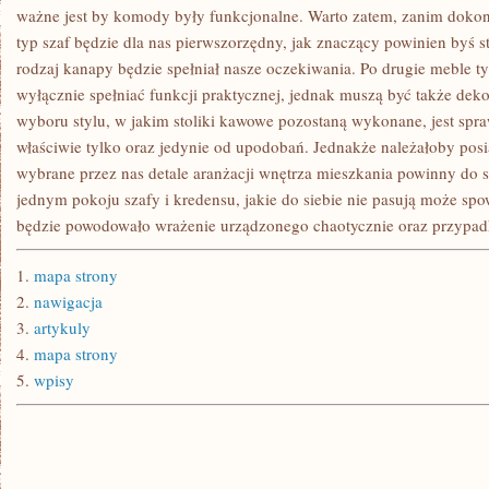
ZAWIKŁANE
ważne jest by komody były funkcjonalne. Warto zatem, zanim dokon
typ szaf będzie dla nas pierwszorzędny, jak znaczący powinien byś st
rodzaj kanapy będzie spełniał nasze oczekiwania. Po drugie meble ty
wyłącznie spełniać funkcji praktycznej, jednak muszą być także dek
wyboru stylu, w jakim stoliki kawowe pozostaną wykonane, jest spra
właściwie tylko oraz jedynie od upodobań. Jednakże należałoby pos
wybrane przez nas detale aranżacji wnętrza mieszkania powinny do 
jednym pokoju szafy i kredensu, jakie do siebie nie pasują może s
będzie powodowało wrażenie urządzonego chaotycznie oraz przypad
1.
mapa strony
2.
nawigacja
3.
artykuly
4.
mapa strony
5.
wpisy