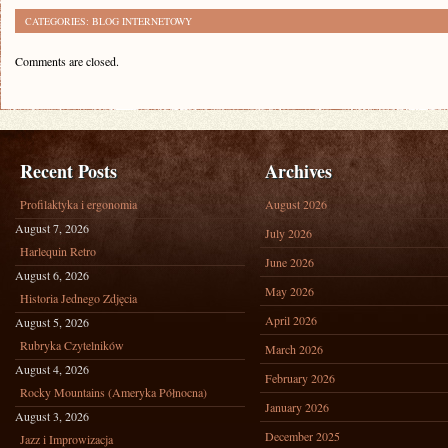
CATEGORIES:
BLOG INTERNETOWY
Comments are closed.
Recent Posts
Archives
Profilaktyka i ergonomia
August 2026
August 7, 2026
July 2026
Harlequin Retro
June 2026
August 6, 2026
May 2026
Historia Jednego Zdjęcia
April 2026
August 5, 2026
Rubryka Czytelników
March 2026
August 4, 2026
February 2026
Rocky Mountains (Ameryka Północna)
January 2026
August 3, 2026
December 2025
Jazz i Improwizacja