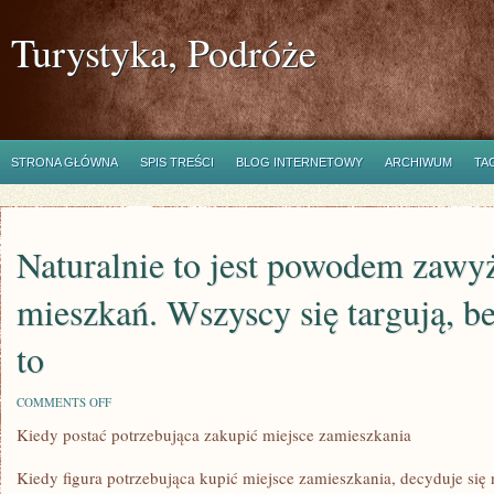
Turystyka, Podróże
STRONA GŁÓWNA
SPIS TREŚCI
BLOG INTERNETOWY
ARCHIWUM
TA
Naturalnie to jest powodem zawy
mieszkań. Wszyscy się targują, b
to
ON
COMMENTS OFF
NATURALNIE
Kiedy postać potrzebująca zakupić miejsce zamieszkania
TO
JEST
POWODEM
Kiedy figura potrzebująca kupić miejsce zamieszkania, decyduje się
ZAWYŻONYCH