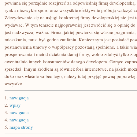
CEN
powinna się porządnie rozejrzeć za odpowiednią firmą developerską. N
MIESZKAŃ.
rynku niezwykle sporo oraz wszystkie efektywnie próbują walczyć z
WSZYSCY
SIĘ
Zdecydowanie się na usługi konkretnej firmy developerskiej nie jest ta
TARGUJĄ,
wydawać. W tym temacie najpoprawniej jest zwrócić się o opinię do
BEZ
WZGLĘDU
jest nadzwyczaj ważna. Firma, jakiej powierza się własne pragnienia
NA
TO
mieszkania, musi być godna zaufania. Koniecznym jest posiadać pew
postanowienia umowy o współpracy pozostaną spełnione, a takie wi
prosperowania i metod działania danej firmy, wolno zdobyć tylko z o
ewentualnie innych konsumentów danego developera. Gorąco zapr
sprzedaż. Innym źródłem są również fora internetowe, na jakich moż
dużo oraz właśnie wobec tego, należy tutaj przyjąć pewną poprawkę.
wszystko.
1.
nawigacja
2.
wpisy
3.
nawigacja
4.
nawigacja
5.
mapa strony