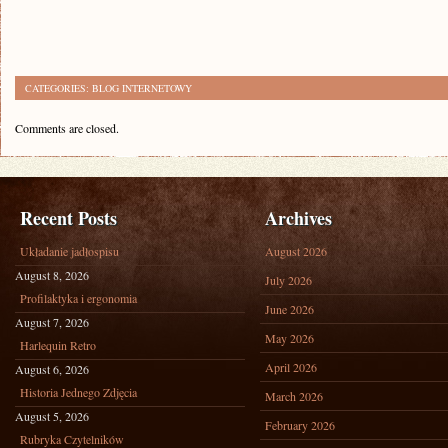
CATEGORIES:
BLOG INTERNETOWY
Comments are closed.
Recent Posts
Archives
Układanie jadłospisu
August 2026
August 8, 2026
July 2026
Profilaktyka i ergonomia
June 2026
August 7, 2026
May 2026
Harlequin Retro
April 2026
August 6, 2026
Historia Jednego Zdjęcia
March 2026
August 5, 2026
February 2026
Rubryka Czytelników