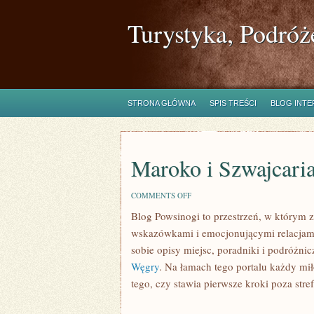
Turystyka, Podróż
STRONA GŁÓWNA
SPIS TREŚCI
BLOG INT
Maroko i Szwajcari
ON
COMMENTS OFF
MAROKO
Blog Powsinogi to przestrzeń, w którym
I
SZWAJCARIA
wskazówkami i emocjonującymi relacjami 
sobie opisy miejsc, poradniki i podróżni
Węgry
. Na łamach tego portalu każdy mił
tego, czy stawia pierwsze kroki poza str