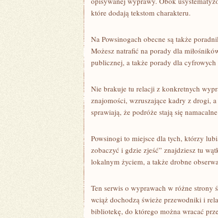
opisywanej wyprawy. Obok usystematyzow
które dodają tekstom charakteru.
Na Powsinogach obecne są także poradn
Możesz natrafić na porady dla miłośnikó
publicznej, a także porady dla cyfrowyc
Nie brakuje tu relacji z konkretnych wypr
znajomości, wzruszające kadry z drogi, a 
sprawiają, że podróże stają się namacalne
Powsinogi to miejsce dla tych, którzy lu
zobaczyć i gdzie zjeść” znajdziesz tu wąt
lokalnym życiem, a także drobne obserwacj
Ten serwis o wyprawach w różne strony św
wciąż dochodzą świeże przewodniki i rel
bibliotekę, do którego można wracać pr