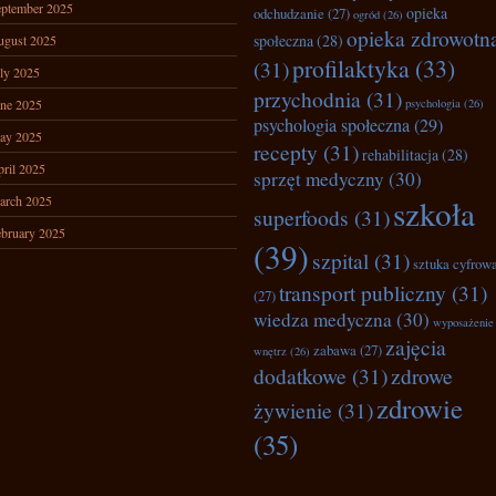
ptember 2025
opieka
odchudzanie
(27)
ogród
(26)
opieka zdrowotn
społeczna
(28)
ugust 2025
profilaktyka
(33)
(31)
ly 2025
przychodnia
(31)
ne 2025
psychologia
(26)
psychologia społeczna
(29)
ay 2025
recepty
(31)
rehabilitacja
(28)
ril 2025
sprzęt medyczny
(30)
arch 2025
szkoła
superfoods
(31)
bruary 2025
(39)
szpital
(31)
sztuka cyfrow
transport publiczny
(31)
(27)
wiedza medyczna
(30)
wyposażenie
zajęcia
zabawa
(27)
wnętrz
(26)
dodatkowe
(31)
zdrowe
zdrowie
żywienie
(31)
(35)