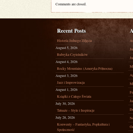
Comments are closed.
Recent Posts
A
Historia Jednego Zdjęcia
A
August 5, 2026
Ju
Rubryka Czytelników
Ju
August 4, 2026
M
Rocky Mountains (Ameryka Północna)
Ap
August 3, 2026
Jazz i Improwizacja
M
August 1, 2026
Fe
Książki z Całego Świata
Ja
July 30, 2026
D
Tatuaże – Style i Inspiracje
July 28, 2026
N
Konwenty – Fantastyka, Popkultura i
Oc
Społeczność