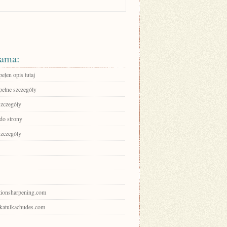
ama:
ełen opis tutaj
pełne szczegóły
szczegóły
 do strony
szczegóły
ctionsharpening.com
shkatulkachudes.com