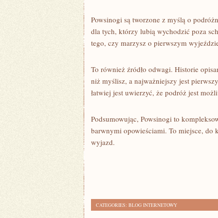
Powsinogi są tworzone z myślą o podróżn
dla tych, którzy lubią wychodzić poza sc
tego, czy marzysz o pierwszym wyjeździe z
To również źródło odwagi. Historie opis
niż myślisz, a najważniejszy jest pierwsz
łatwiej jest uwierzyć, że podróż jest możl
Podsumowując, Powsinogi to kompleksow
barwnymi opowieściami. To miejsce, do k
wyjazd.
CATEGORIES:
BLOG INTERNETOWY