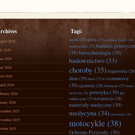
rchives
Tagi:
antyki
(27)
apteka
(27)
aranżacja wnętrz
(26)
ugust 2026
badania genetycz
asertywność
(27)
ly 2026
(30)
biotechnologia
(30)
ne 2026
budownictwo
(33)
ay 2026
choroby
(35)
diagnostyka
(28
ril 2026
e-commerce
dieta
(29)
dom
(27)
(30)
arch 2026
egzaminy
(28)
farmacja
(27)
fitness
genetyka
(30)
gry
medyczny
(26)
bruary 2026
korepetycje
(28)
edukacyjne
(27)
nuary 2026
materiały medyczne
(30)
medycyna
(34)
ecember 2025
mieszkanie
(26)
ovember 2025
motocykle
(38)
tober 2025
Ochrona Przyrody.
(30)