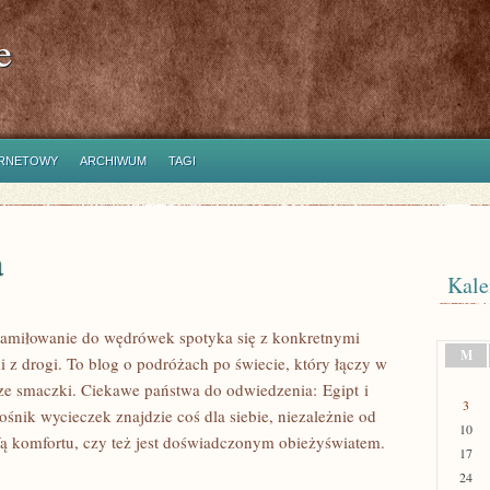
e
ERNETOWY
ARCHIWUM
TAGI
a
Kale
 zamiłowanie do wędrówek spotyka się z konkretnymi
M
z drogi. To blog o podróżach po świecie, który łączy w
cze smaczki. Ciekawe państwa do odwiedzenia: Egipt i
3
ośnik wycieczek znajdzie coś dla siebie, niezależnie od
10
efą komfortu, czy też jest doświadczonym obieżyświatem.
17
24