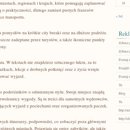
miastach, regionach i krajach, które pomagają zaplanować
31
ą o praktyczności, dlatego zamiast pustych frazesów
« Jul
ce transportu.
 pomysłów na krótkie city breaki oraz na dłuższe podróże.
Rekl
eszcze zadeptane przez turystów, a także ikoniczne punkty
Zobacz p
ony.
Zobacz 
Poznaj 
ia. W tekstach nie znajdziesz sztucznego lukru, za to
Przejdź
ażkach, lekcje z drobnych potknięć oraz z życia wzięte
nować wyjazd.
Poznaj 
Tu
do podróżników o odmiennym stylu. Swoje miejsce znajdą
Blog
i zwolennicy wygody. Są tu treści dla samotnych wędrowców,
Tu
jących wyjazd z pociechami oraz zorganizowanych paczek.
http://a
http://
wych itinerarzy, podpowiedzi, co zobaczyć poza głównymi
różnych miastach. Pojawiają się opisy zabytków, ale także