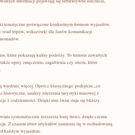
anych informacji pojawiają się subiektywne odczucia,
iki tematyczne poświęcone konkretnym formom wyjazdów.
w road tripów, wskazówki dla fanów komunikacji
h nomadów.
aw, które pokazują kulisy podróży. To historie zawartych
także opisy zmęczenia, zagubienia czy stresu, które
.
bią wiedzieć więcej. Oprócz klasycznego podejścia „co
ki historyczne, analizy zderzenia turystyki masowej z
e z codzienności. Dzięki nim świat staje się bliższy.
iata systematycznie rozszerza bazę treści, dzięki czemu
acje. Z czasem zbiór artykułów zamienia się w rozbudowaną
zed każdym wyjazdem.