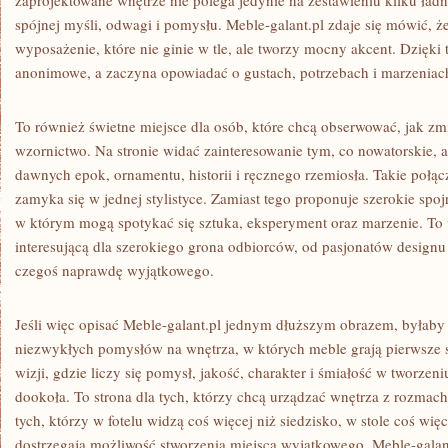
zaprojektowane wnętrze nie polega jedynie na zestawieniu kilku ład
spójnej myśli, odwagi i pomysłu. Meble-galant.pl zdaje się mówić, ż
wyposażenie, które nie ginie w tle, ale tworzy mocny akcent. Dzięki
anonimowe, a zaczyna opowiadać o gustach, potrzebach i marzeniach
To również świetne miejsce dla osób, które chcą obserwować, jak zm
wzornictwo. Na stronie widać zainteresowanie tym, co nowatorskie, al
dawnych epok, ornamentu, historii i ręcznego rzemiosła. Takie połąc
zamyka się w jednej stylistyce. Zamiast tego proponuje szerokie spoj
w którym mogą spotykać się sztuka, eksperyment oraz marzenie. To w
interesującą dla szerokiego grona odbiorców, od pasjonatów designu
czegoś naprawdę wyjątkowego.
Jeśli więc opisać Meble-galant.pl jednym dłuższym obrazem, byłaby
niezwykłych pomysłów na wnętrza, w których meble grają pierwsze s
wizji, gdzie liczy się pomysł, jakość, charakter i śmiałość w tworze
dookoła. To strona dla tych, którzy chcą urządzać wnętrza z rozmac
tych, którzy w fotelu widzą coś więcej niż siedzisko, w stole coś wię
dostrzegają możliwość stworzenia miejsca wyjątkowego. Meble-galant.