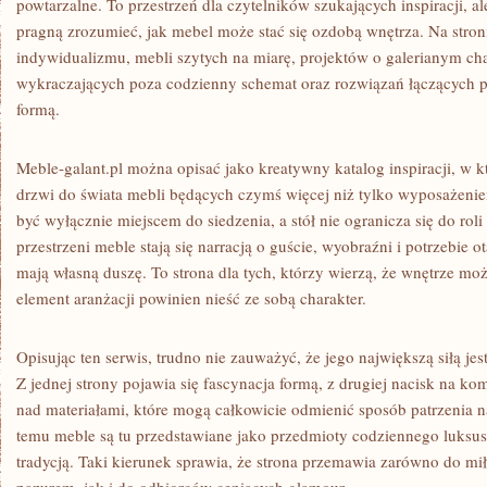
powtarzalne. To przestrzeń dla czytelników szukających inspiracji, al
pragną zrozumieć, jak mebel może stać się ozdobą wnętrza. Na stron
indywidualizmu, mebli szytych na miarę, projektów o galerianym ch
wykraczających poza codzienny schemat oraz rozwiązań łączących p
formą.
Meble-galant.pl można opisać jako kreatywny katalog inspiracji, w k
drzwi do świata mebli będących czymś więcej niż tylko wyposażenie
być wyłącznie miejscem do siedzenia, a stół nie ogranicza się do roli
przestrzeni meble stają się narracją o guście, wyobraźni i potrzebie o
mają własną duszę. To strona dla tych, którzy wierzą, że wnętrze mo
element aranżacji powinien nieść ze sobą charakter.
Opisując ten serwis, trudno nie zauważyć, że jego największą siłą je
Z jednej strony pojawia się fascynacja formą, z drugiej nacisk na kom
nad materiałami, które mogą całkowicie odmienić sposób patrzenia 
temu meble są tu przedstawiane jako przedmioty codziennego luksus
tradycją. Taki kierunek sprawia, że strona przemawia zarówno do m