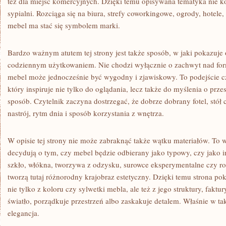
też dla miejsc komercyjnych. Dzięki temu opisywana tematyka nie ko
sypialni. Rozciąga się na biura, strefy coworkingowe, ogrody, hotele,
mebel ma stać się symbolem marki.
Bardzo ważnym atutem tej strony jest także sposób, w jaki pokazuje 
codziennym użytkowaniem. Nie chodzi wyłącznie o zachwyt nad for
mebel może jednocześnie być wygodny i zjawiskowy. To podejście cz
który inspiruje nie tylko do oglądania, lecz także do myślenia o prze
sposób. Czytelnik zaczyna dostrzegać, że dobrze dobrany fotel, stół
nastrój, rytm dnia i sposób korzystania z wnętrza.
W opisie tej strony nie może zabraknąć także wątku materiałów. To w
decydują o tym, czy mebel będzie odbierany jako typowy, czy jako i
szkło, włókna, tworzywa z odzysku, surowce eksperymentalne czy ro
tworzą tutaj różnorodny krajobraz estetyczny. Dzięki temu strona p
nie tylko z koloru czy sylwetki mebla, ale też z jego struktury, faktur
światło, porządkuje przestrzeń albo zaskakuje detalem. Właśnie w tak
elegancja.