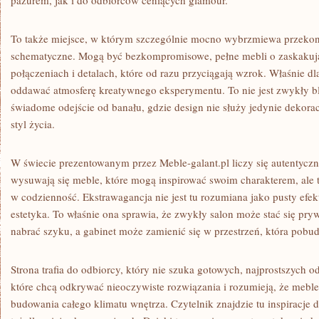
pazurem, jak i do odbiorców ceniących glamour.
To także miejsce, w którym szczególnie mocno wybrzmiewa przekona
schematyczne. Mogą być bezkompromisowe, pełne mebli o zaskakują
połączeniach i detalach, które od razu przyciągają wzrok. Właśnie dl
oddawać atmosferę kreatywnego eksperymentu. To nie jest zwykły b
świadome odejście od banału, gdzie design nie służy jedynie dekor
styl życia.
W świecie prezentowanym przez Meble-galant.pl liczy się autentyczn
wysuwają się meble, które mogą inspirować swoim charakterem, ale t
w codzienność. Ekstrawagancja nie jest tu rozumiana jako pusty efek
estetyka. To właśnie ona sprawia, że zwykły salon może stać się pry
nabrać szyku, a gabinet może zamienić się w przestrzeń, która pobu
Strona trafia do odbiorcy, który nie szuka gotowych, najprostszych o
które chcą odkrywać nieoczywiste rozwiązania i rozumieją, że meb
budowania całego klimatu wnętrza. Czytelnik znajdzie tu inspiracje d