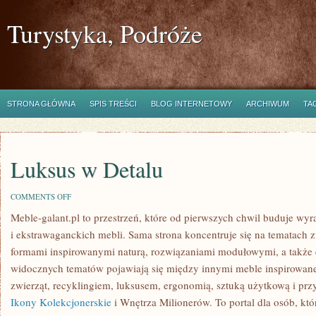
Turystyka, Podróże
STRONA GŁÓWNA
SPIS TREŚCI
BLOG INTERNETOWY
ARCHIWUM
TA
Luksus w Detalu
ON
COMMENTS OFF
LUKSUS
Meble-galant.pl to przestrzeń, które od pierwszych chwil buduje wyr
W
DETALU
i ekstrawaganckich mebli. Sama strona koncentruje się na tematach 
formami inspirowanymi naturą, rozwiązaniami modułowymi, a także e
widocznych tematów pojawiają się między innymi meble inspirowan
zwierząt, recyklingiem, luksusem, ergonomią, sztuką użytkową i prz
Ikony Kolekcjonerskie
i Wnętrza Milionerów. To portal dla osób, któr