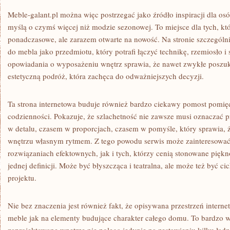
Meble-galant.pl można więc postrzegać jako źródło inspiracji dla os
myślą o czymś więcej niż modzie sezonowej. To miejsce dla tych, któ
ponadczasowe, ale zarazem otwarte na nowość. Na stronie szczegól
do mebla jako przedmiotu, który potrafi łączyć technikę, rzemiosło i
opowiadania o wyposażeniu wnętrz sprawia, że nawet zwykłe poszuki
estetyczną podróż, która zachęca do odważniejszych decyzji.
Ta strona internetowa buduje również bardzo ciekawy pomost pomię
codzienności. Pokazuje, że szlachetność nie zawsze musi oznaczać p
w detalu, czasem w proporcjach, czasem w pomyśle, który sprawia, 
wnętrzu własnym rytmem. Z tego powodu serwis może zainteresowa
rozwiązaniach efektownych, jak i tych, którzy cenią stonowane pięk
jednej definicji. Może być błyszcząca i teatralna, ale może też być cic
projektu.
Nie bez znaczenia jest również fakt, że opisywana przestrzeń intern
meble jak na elementy budujące charakter całego domu. To bardzo 