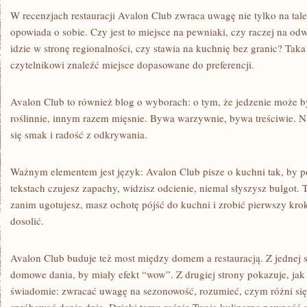
W recenzjach restauracji Avalon Club zwraca uwagę nie tylko na talerz
opowiada o sobie. Czy jest to miejsce na pewniaki, czy raczej na o
idzie w stronę regionalności, czy stawia na kuchnię bez granic? Ta
czytelnikowi znaleźć miejsce dopasowane do preferencji.
Avalon Club to również blog o wyborach: o tym, że jedzenie może b
roślinnie, innym razem mięsnie. Bywa warzywnie, bywa treściwie. Na
się smak i radość z odkrywania.
Ważnym elementem jest język: Avalon Club pisze o kuchni tak, by
tekstach czujesz zapachy, widzisz odcienie, niemal słyszysz bulgot. 
zanim ugotujesz, masz ochotę pójść do kuchni i zrobić pierwszy kro
dosolić.
Avalon Club buduje też most między domem a restauracją. Z jednej s
domowe dania, by miały efekt “wow”. Z drugiej strony pokazuje, jak
świadomie: zwracać uwagę na sezonowość, rozumieć, czym różni się 