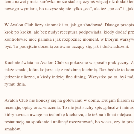
temu nawet prosta surówka może stać się czymś więcej niż dodatkie
nowego wymiaru, bo uczysz się nie tylko „co”, ale też „po co” i „jak
W Avalon Club liczy się smak i to, jak go zbudować. Dlatego przepis
krok po kroku, ale bez nudy: receptura podpowiada, kiedy dodać przy
kontrolować moc palnika i jak rozpoznać moment, w którym warzywa 
być. To podejście docenią zarówno uczący się, jak i doświadczeni.
Kuchnie świata na Avalon Club są pokazane w sposób praktyczny. Znaj
także smaki, które kojarzą się z rodzinną kuchnią. Raz będzie to ko
jedzenie uliczne, a kiedy indziej fine dining. Wszystko po to, byś 
rytmu dnia.
Avalon Club nie kończy się na gotowaniu w domu. Drugim filarem są
recenzje, opisy oraz wrażenia. To nie jest suchy spis „plusów i minus
który zwraca uwagę na technikę kucharza, ale też na klimat miejsca.
restaurację na spotkanie i uniknąć rozczarowań, bo wiesz, czy to pr
smaków.