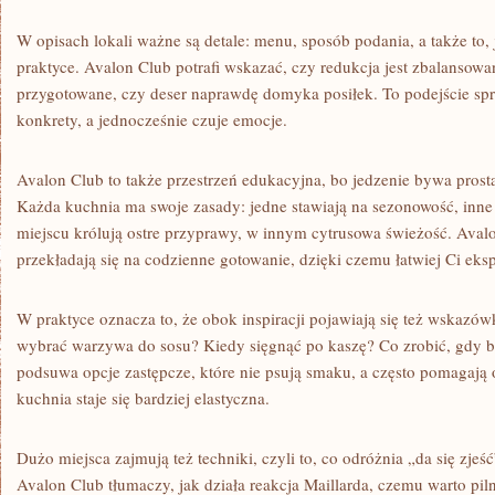
W opisach lokali ważne są detale: menu, sposób podania, a także to, 
praktyce. Avalon Club potrafi wskazać, czy redukcja jest zbalansowa
przygotowane, czy deser naprawdę domyka posiłek. To podejście spra
konkrety, a jednocześnie czuje emocje.
Avalon Club to także przestrzeń edukacyjna, bo jedzenie bywa prost
Każda kuchnia ma swoje zasady: jedne stawiają na sezonowość, inn
miejscu królują ostre przyprawy, w innym cytrusowa świeżość. Avalo
przekładają się na codzienne gotowanie, dzięki czemu łatwiej Ci ek
W praktyce oznacza to, że obok inspiracji pojawiają się też wskazó
wybrać warzywa do sosu? Kiedy sięgnąć po kaszę? Co zrobić, gdy 
podsuwa opcje zastępcze, które nie psują smaku, a często pomagają
kuchnia staje się bardziej elastyczna.
Dużo miejsca zajmują też techniki, czyli to, co odróżnia „da się zjeś
Avalon Club tłumaczy, jak działa reakcja Maillarda, czemu warto pi