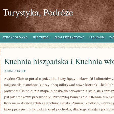
Turystyka, Podróże
STRONA GŁÓWNA
SPIS TREŚCI
BLOG INTERNETOWY
ARCHIWUM
TA
Kuchnia hiszpańska i Kuchnia wł
ON
COMMENTS OFF
KUCHNIA
Avalon Club to portal o jedzeniu, który łączy ciekawość kulinariów 
HISZPAŃSKA
I
miejsce dla łasuchów, którzy chcą odkrywać nowe kierunki. Jeśli lu
KUCHNIA
WŁOSKA
prowadzi Cię dalej niż mapa, a deska do serwowania staje się zapro
jest jak smakowy przewodnik. Przeczytaj koniecznie Kuchnia tureck
Rdzeniem Avalon Club są kuchnie świata. Zamiast krótkich, urywany
której przepis ma kontekst: skąd pochodzi, dlaczego działa i jak odt