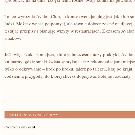
spróbować dania dnia. Dzięki temu rośnie Twoja kulinarna pewność s
To, co wyróżnia Avalon Club, to konsekwencja: blog jest jak klub s
ludzi. Możesz wpaść po pomysł, ale równie dobrze zostać na dłużej, 
testując przepisy i planując wizyty w restauracjach. Z czasem Avalon
smaków.
Jeśli więc szukasz miejsca, które jednocześnie uczy praktyki, Avalon 
kulinarny, gdzie smaki świata spotykają się z rekomendacjami miejsc.
tylko o odkrywanie – krok po kroku, talerz po talerzu, kraj po kraju, 
codzienną przygodą, do której chcesz dopisywać kolejne rozdziały.
CATEGORIES:
BLOG INTERNETOWY
Comments are closed.