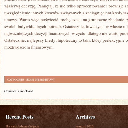
właściwą decyzję. Pamiętaj, że⁣ nie⁢ tylko⁣ oprocentowanie i prowizje s
uwzględnienie​ innych kosztów związanych z zaciągnięciem kredytu
umowy. Warto więc ⁢poświęcić trochę czasu na gruntowne zbadanie ry
swoich indywidualnych potrzeb. Ostatecznie, ​inwestycja w własne‌ mi
najważniejszych decyzji finansowych w życiu, dlatego ‌nie warto pode
Ostatecznie, najlepszy kredyt⁣ hipoteczny to⁢ taki,​ który perfekcyjni
⁢możliwościom finansowym.
CATEGORIES:
BLOG INTERNETOWY
Comments are closed.
Recent Posts
Archives
Historia Jednego Zdjęcia
August 2026