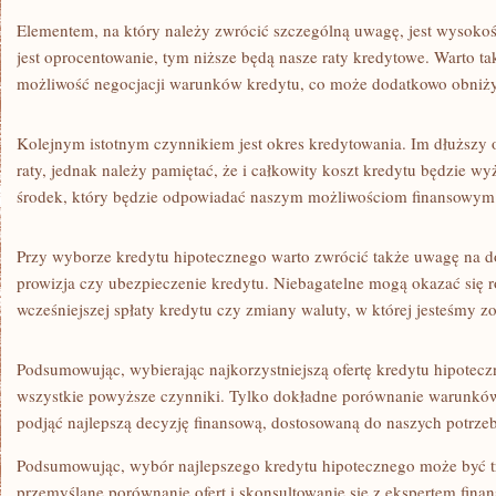
Elementem, na który należy zwrócić szczególną uwagę, jest wysokoś
jest oprocentowanie, tym niższe będą​ nasze raty kredytowe. Warto ta
możliwość negocjacji warunków kredytu, co‍ może dodatkowo obniżyć
Kolejnym‌ istotnym czynnikiem jest⁣ okres‌ kredytowania. Im dłuższy‌
raty, jednak należy pamiętać, że i całkowity koszt kredytu będzie wy
środek, który będzie odpowiadać⁢ naszym możliwościom finansowym
Przy wyborze kredytu ‍hipotecznego warto zwrócić także uwagę na do
prowizja czy ubezpieczenie kredytu. Niebagatelne mogą ​okazać się 
wcześniejszej spłaty kredytu czy zmiany waluty, w której jesteśmy zo
Podsumowując, wybierając najkorzystniejszą ​ofertę kredytu hipotec
wszystkie powyższe czynniki. Tylko dokładne ⁤porównanie warunk
podjąć najlepszą decyzję finansową, dostosowaną do naszych‍ potrzeb 
Podsumowując, wybór najlepszego kredytu hipotecznego może być t
przemyślane porównanie ofert i skonsultowanie się⁣ z ekspertem fin