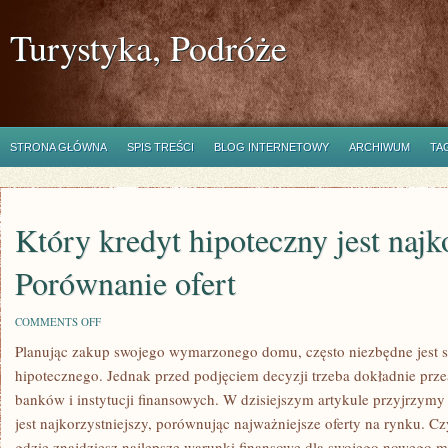
Turystyka, Podróże
STRONA GŁÓWNA
SPIS TREŚCI
BLOG INTERNETOWY
ARCHIWUM
TA
Który kredyt hipoteczny jest najk
Porównanie ofert
ON
COMMENTS OFF
KTÓRY
Planując zakup swojego wymarzonego ‍domu, często⁣ niezbędne jest sk
KREDYT
HIPOTECZNY
hipotecznego. Jednak ​przed podjęciem decyzji trzeba dokładnie prz
JEST
NAJKORZYSTNIEJSZY?
‍banków i ​instytucji finansowych. W dzisiejszym artykule ​przyjrzymy ⁣
PORÓWNANIE
jest najkorzystniejszy, porównując najważniejsze oferty na rynku. Czyt
OFERT
gdzie znajdziesz najlepsze warunki finansowe dla swojego nowego m