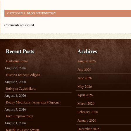
CATEGORIES:
BLOG INTERNETOWY
Comments are closed.
Recent Posts
Archives
Harlequin Retro
August 2026
August 6, 2026
July 2026
Historia Jednego Zdjęcia
June 2026
August 5, 2026
May 2026
Rubryka Czytelników
April 2026
August 4, 2026
Rocky Mountains (Ameryka Północna)
March 2026
August 3, 2026
February 2026
Jazz i Improwizacja
January 2026
August 1, 2026
December 2025
Książki z Całego Świata