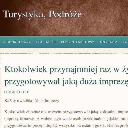
Turystyka, Podróże
STRONA GŁÓWNA
SPIS TREŚCI
BLOG INTERNETOWY
ARCHIWUM
TA
Ktokolwiek przynajmniej raz w ż
przygotowywał jaką duża imprez
ON
COMMENTS OFF
KTOKOLWIEK
Każdy uwielbia iść na imprezy
PRZYNAJMNIEJ
RAZ
W
Ktokolwiek chociaż raz w życiu przygotowywał jaką kolosalna imprez
ŻYCIU
PRZYGOTOWYWAŁ
imprezy firmowe. A wobec tego wiele osób przekonało się jakie tru
JAKĄ
przygotować imprezę i dopiąć wszystko na ostatni guzik. Niebezpro
DUŻA