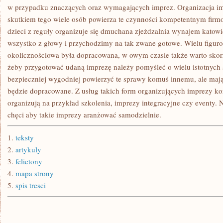
IMPREZĘ
w przypadku znaczących oraz wymagających imprez. Organizacja imp
skutkiem tego wiele osób powierza te czynności kompetentnym firmo
dzieci z reguły organizuje się dmuchana zjeżdzalnia wynajem kato
wszystko z głowy i przychodzimy na tak zwane gotowe. Wielu figur
okolicznościowa była dopracowana, w owym czasie także warto sko
żeby przygotować udaną imprezę należy pomyśleć o wielu istotnych
bezpieczniej wygodniej powierzyć te sprawy komuś innemu, ale maj
będzie dopracowane. Z usług takich form organizujących imprezy kor
organizują na przykład szkolenia, imprezy integracyjne czy eventy. 
chęci aby takie imprezy aranżować samodzielnie.
1.
teksty
2.
artykuly
3.
felietony
4.
mapa strony
5.
spis tresci