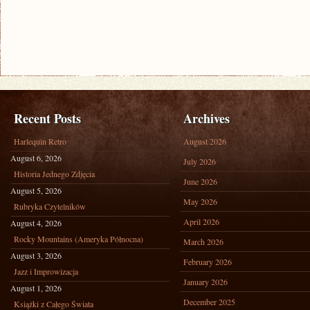
Recent Posts
Archives
Harlequin Retro
August 2026
August 6, 2026
July 2026
Historia Jednego Zdjęcia
June 2026
August 5, 2026
May 2026
Rubryka Czytelników
April 2026
August 4, 2026
Rocky Mountains (Ameryka Północna)
March 2026
August 3, 2026
February 2026
Jazz i Improwizacja
January 2026
August 1, 2026
December 2025
Książki z Całego Świata