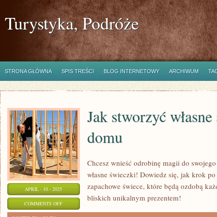
Turystyka, Podróże
STRONA GŁÓWNA
SPIS TREŚCI
BLOG INTERNETOWY
ARCHIWUM
TA
Jak stworzyć własne
domu
Chcesz wnieść odrobinę magii do swojego
własne świeczki! Dowiedz się, jak krok po
zapachowe świece, które będą ozdobą każ
APRIL - 10 - 2025
bliskich unikalnym prezentem!
ON
COMMENTS OFF
JAK