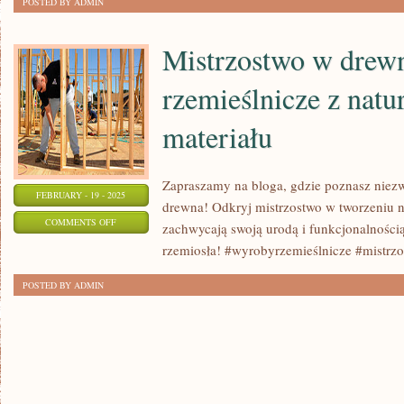
POSTED BY ADMIN
STWORZYĆ
WŁASNE
Mistrzostwo w drew
ŚWIECZKI
rzemieślnicze z natu
W
DOMU
materiału
Zapraszamy na bloga, gdzie poznasz niez
FEBRUARY - 19 - 2025
drewna! Odkryj mistrzostwo w tworzeniu n
ON
COMMENTS OFF
zachwycają swoją urodą i funkcjonalności
MISTRZOSTWO
rzemiosła! #wyrobyrzemieślnicze #mistrz
W
POSTED BY ADMIN
DREWNIE:
WYROBY
RZEMIEŚLNICZE
Z
NATURALNEGO
MATERIAŁU