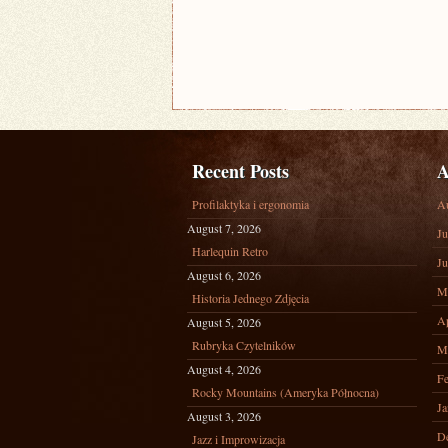
Recent Posts
A
Profilaktyka i ergonomia
A
August 7, 2026
Ju
Harlequin Retro
Ju
August 6, 2026
M
Historia Jednego Zdjęcia
Ap
August 5, 2026
Rubryka Czytelników
M
August 4, 2026
Fe
Rocky Mountains (Ameryka Północna)
Ja
August 3, 2026
D
Jazz i Improwizacja