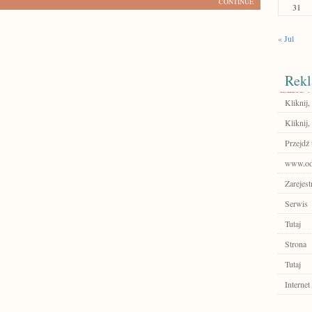
CONTINUE
31
« Jul
Rekl
Kliknij,
Kliknij,
Przejdź 
www.odk
Zarejest
Serwis
Tutaj
Strona
Tutaj
Internet