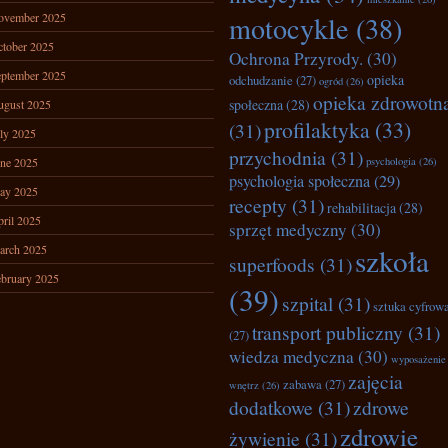
ovember 2025
motocykle
(38)
tober 2025
Ochrona Przyrody.
(30)
ptember 2025
opieka
odchudzanie
(27)
ogród
(26)
opieka zdrowotn
społeczna
(28)
ugust 2025
profilaktyka
(33)
(31)
ly 2025
przychodnia
(31)
ne 2025
psychologia
(26)
psychologia społeczna
(29)
ay 2025
recepty
(31)
rehabilitacja
(28)
ril 2025
sprzęt medyczny
(30)
arch 2025
szkoła
superfoods
(31)
bruary 2025
(39)
szpital
(31)
sztuka cyfrow
transport publiczny
(31)
(27)
wiedza medyczna
(30)
wyposażenie
zajęcia
zabawa
(27)
wnętrz
(26)
dodatkowe
(31)
zdrowe
zdrowie
żywienie
(31)