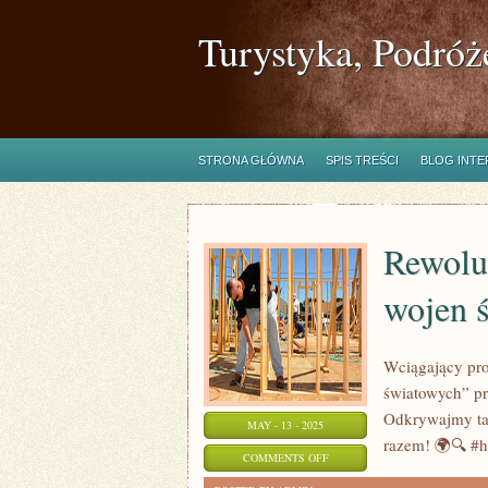
Turystyka, Podróż
STRONA GŁÓWNA
SPIS TREŚCI
BLOG INT
Rewoluc
wojen 
Wciągający pro
światowych” pr
Odkrywajmy ta
MAY - 13 - 2025
razem! 🌍🔍 #h
ON
COMMENTS OFF
REWOLUCYJNA