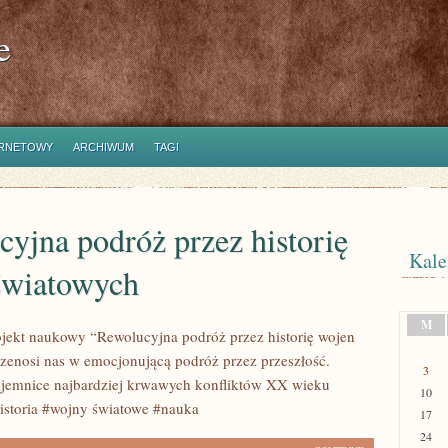
e
ERNETOWY
ARCHIWUM
TAGI
yjna podróż przez historię
Kale
światowych
M
jekt naukowy “Rewolucyjna podróż przez historię wojen
zenosi nas w emocjonującą podróż przez przeszłość.
3
jemnice najbardziej krwawych konfliktów XX wieku
10
istoria #wojny światowe #nauka
17
24