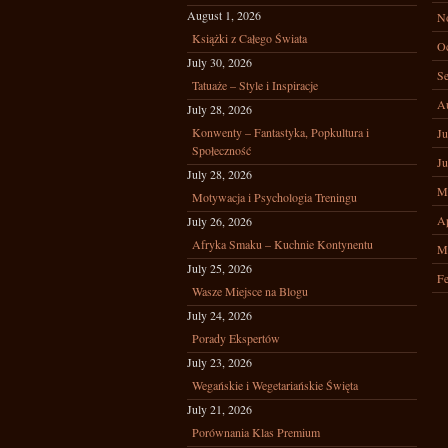
August 1, 2026
N
Książki z Całego Świata
Oc
July 30, 2026
Se
Tatuaże – Style i Inspiracje
A
July 28, 2026
Konwenty – Fantastyka, Popkultura i
Ju
Społeczność
Ju
July 28, 2026
M
Motywacja i Psychologia Treningu
Ap
July 26, 2026
Afryka Smaku – Kuchnie Kontynentu
M
July 25, 2026
Fe
Wasze Miejsce na Blogu
July 24, 2026
Porady Ekspertów
July 23, 2026
Wegańskie i Wegetariańskie Święta
July 21, 2026
Porównania Klas Premium