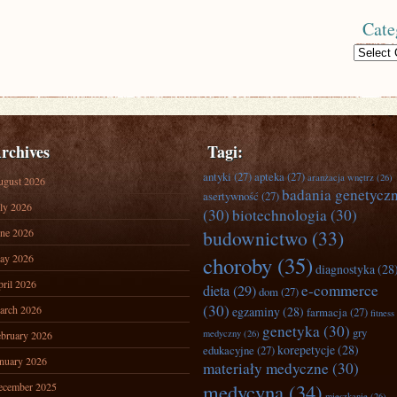
Cate
Categories
rchives
Tagi:
antyki
(27)
apteka
(27)
aranżacja wnętrz
(26)
ugust 2026
badania genetycz
asertywność
(27)
ly 2026
(30)
biotechnologia
(30)
ne 2026
budownictwo
(33)
ay 2026
choroby
(35)
diagnostyka
(28
ril 2026
e-commerce
dieta
(29)
dom
(27)
(30)
arch 2026
egzaminy
(28)
farmacja
(27)
fitness
genetyka
(30)
gry
medyczny
(26)
bruary 2026
korepetycje
(28)
edukacyjne
(27)
nuary 2026
materiały medyczne
(30)
medycyna
(34)
ecember 2025
mieszkanie
(26)