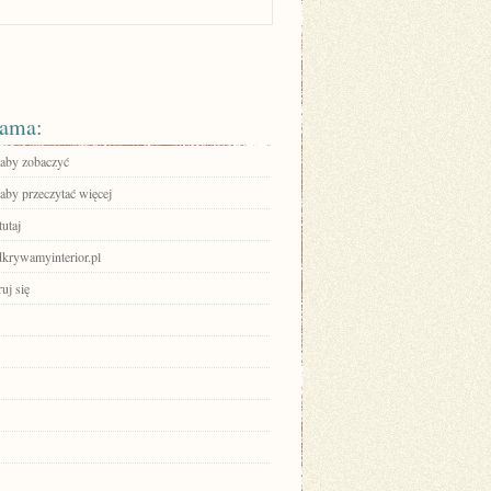
ama:
 aby zobaczyć
 aby przeczytać więcej
tutaj
rywamyinterior.pl
ruj się