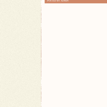
POSTED BY ADMIN
PODRÓŻ
PRZEZ
HISTORIĘ
WOJEN
ŚWIATOWYCH