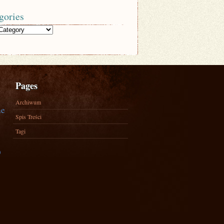
gories
Pages
Archiwum
ne
Spis Treści
Tagi
)