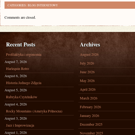
CATEGORIES:
BLOG INTERNETOWY
Comments are closed.
Recent Posts
Archives
Profilaktyka i ergonomia
August 2026
August 7, 2026
July 2026
Harlequin Retro
June 2026
August 6, 2026
May 2026
Historia Jednego Zdjęcia
April 2026
August 5, 2026
Rubryka Czytelników
March 2026
August 4, 2026
February 2026
Rocky Mountains (Ameryka Północna)
January 2026
August 3, 2026
December 2025
Jazz i Improwizacja
August 1, 2026
November 2025