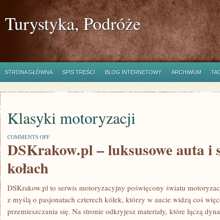
Turystyka, Podróże
STRONA GŁÓWNA
SPIS TREŚCI
BLOG INTERNETOWY
ARCHIWUM
TA
Klasyki motoryzacji
ON
COMMENTS OFF
DSKrakow.pl – luksusowe auta i s
KLASYKI
MOTORYZACJI
kołach
DSKrakow.pl to serwis motoryzacyjny poświęcony światu motoryzacj
z myślą o pasjonatach czterech kółek, którzy w aucie widzą coś więc
przemieszczania się. Na stronie odkryjesz materiały, które łączą dy