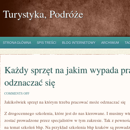
Turystyka, Podróże
STRONA GŁÓWNA
SPIS TREŚCI
BLOG INTERNETOWY
ARCHIWUM
TA
Każdy sprzęt na jakim wypada p
odznaczać się
ON
COMMENTS OFF
KAŻDY
Jakikolwiek sprzęt na którym trzeba pracować może odznaczać się
SPRZĘT
NA
JAKIM
Z drogocennego szkolenia, które jest do nas kierowane. I musimy wt
WYPADA
PRACOWAĆ
zostać prowadzone przez specjalistów w tym zakresie. Tak z pewnośc
MOŻE
na temat szkoleń bhp. Na przykład szkolenia bhp kraków są prowadz
ODZNACZAĆ