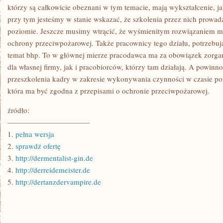
SIĘ
którzy są całkowicie obeznani w tym temacie, mają wykształcenie, j
przy tym jesteśmy w stanie wskazać, że szkolenia przez nich prowa
poziomie. Jeszcze musimy wtrącić, że wyśmienitym rozwiązaniem mo
ochrony przeciwpożarowej. Także pracownicy tego działu, potrzebuj
temat bhp. To w głównej mierze pracodawca ma za obowiązek zorgan
dla własnej firmy, jak i pracobiorców, którzy tam działają. A powinn
przeszkolenia kadry w zakresie wykonywania czynności w czasie poż
która ma być zgodna z przepisami o ochronie przeciwpożarowej.
źródło:
———————————
1.
pełna wersja
2.
sprawdź ofertę
3.
http://dermentalist-gin.de
4.
http://derreidemeister.de
5.
http://dertanzdervampire.de