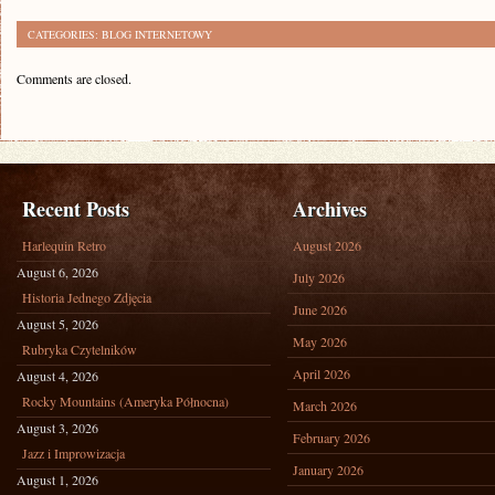
CATEGORIES:
BLOG INTERNETOWY
Comments are closed.
Recent Posts
Archives
Harlequin Retro
August 2026
August 6, 2026
July 2026
Historia Jednego Zdjęcia
June 2026
August 5, 2026
May 2026
Rubryka Czytelników
April 2026
August 4, 2026
Rocky Mountains (Ameryka Północna)
March 2026
August 3, 2026
February 2026
Jazz i Improwizacja
January 2026
August 1, 2026