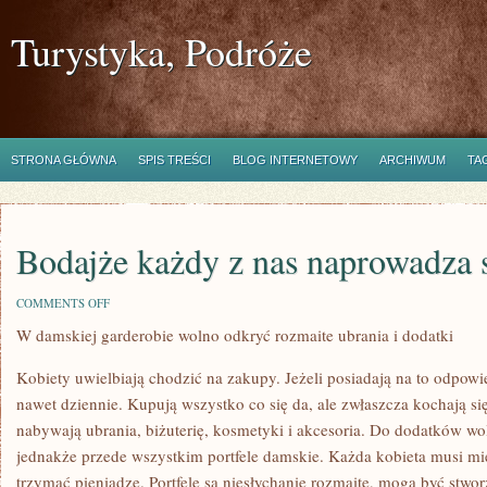
Turystyka, Podróże
STRONA GŁÓWNA
SPIS TREŚCI
BLOG INTERNETOWY
ARCHIWUM
TA
Bodajże każdy z nas naprowadza 
ON
COMMENTS OFF
BODAJŻE
W damskiej garderobie wolno odkryć rozmaite ubrania i dodatki
KAŻDY
Z
NAS
Kobiety uwielbiają chodzić na zakupy. Jeżeli posiadają na to odpowie
NAPROWADZA
SOBIE
nawet dziennie. Kupują wszystko co się da, ale zwłaszcza kochają się 
CZASY
nabywają ubrania, biżuterię, kosmetyki i akcesoria. Do dodatków wol
jednakże przede wszystkim portfele damskie. Każda kobieta musi mie
trzymać pieniądze. Portfele są niesłychanie rozmaite, mogą być stwo