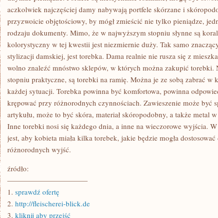
aczkolwiek najczęściej damy nabywają portfele skórzane i skóropodo
przyzwoicie objętościowy, by mógł zmieścić nie tylko pieniądze, j
rodzaju dokumenty. Mimo, że w najwyższym stopniu słynne są koral
kolorystyczny w tej kwestii jest niezmiernie duży. Tak samo znaczą
stylizacji damskiej, jest torebka. Dama realnie nie rusza się z miesz
wolno znaleźć mnóstwo sklepów, w których można zakupić torebki. 
stopniu praktyczne, są torebki na ramię. Można je ze sobą zabrać w
każdej sytuacji. Torebka powinna być komfortowa, powinna odpowied
krępować przy różnorodnych czynnościach. Zawieszenie może być s
artykułu, może to być skóra, materiał skóropodobny, a także metal 
Inne torebki nosi się każdego dnia, a inne na wieczorowe wyjścia. W
jest, aby kobieta miała kilka torebek, jakie będzie mogła dostosować
różnorodnych wyjść.
źródło:
———————————
1.
sprawdź ofertę
2.
http://fleischerei-blick.de
3.
kliknij aby przejść