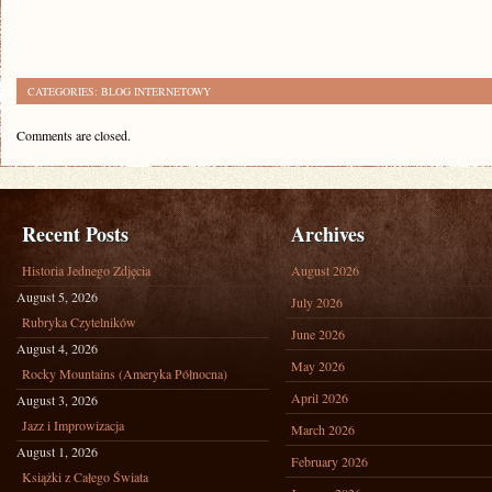
CATEGORIES:
BLOG INTERNETOWY
Comments are closed.
Recent Posts
Archives
Historia Jednego Zdjęcia
August 2026
August 5, 2026
July 2026
Rubryka Czytelników
June 2026
August 4, 2026
May 2026
Rocky Mountains (Ameryka Północna)
April 2026
August 3, 2026
Jazz i Improwizacja
March 2026
August 1, 2026
February 2026
Książki z Całego Świata