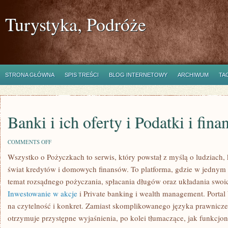
Turystyka, Podróże
STRONA GŁÓWNA
SPIS TREŚCI
BLOG INTERNETOWY
ARCHIWUM
TA
Banki i ich oferty i Podatki i fina
ON
COMMENTS OFF
BANKI
Wszystko o Pożyczkach to serwis, który powstał z myślą o ludziach, 
I
ICH
świat kredytów i domowych finansów. To platforma, gdzie w jednym 
OFERTY
I
temat rozsądnego pożyczania, spłacania długów oraz układania swoi
PODATKI
Inwestowanie w akcje
i Private banking i wealth management. Porta
I
FINANSE
na czytelność i konkret. Zamiast skomplikowanego języka prawnic
OSOBISTE
otrzymuje przystępne wyjaśnienia, po kolei tłumaczące, jak funkcjo