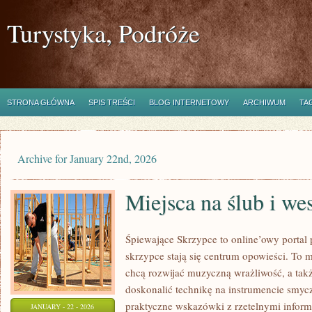
Turystyka, Podróże
STRONA GŁÓWNA
SPIS TREŚCI
BLOG INTERNETOWY
ARCHIWUM
TA
Archive for January 22nd, 2026
Miejsca na ślub i we
Śpiewające Skrzypce to online’owy porta
skrzypce stają się centrum opowieści. To m
chcą rozwijać muzyczną wrażliwość, a takż
doskonalić technikę na instrumencie smyc
praktyczne wskazówki z rzetelnymi inform
JANUARY - 22 - 2026