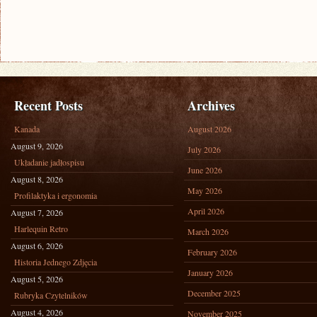
Recent Posts
Archives
Kanada
August 2026
August 9, 2026
July 2026
Układanie jadłospisu
June 2026
August 8, 2026
May 2026
Profilaktyka i ergonomia
April 2026
August 7, 2026
Harlequin Retro
March 2026
August 6, 2026
February 2026
Historia Jednego Zdjęcia
January 2026
August 5, 2026
December 2025
Rubryka Czytelników
August 4, 2026
November 2025