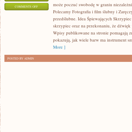
może poczuć swobodę w graniu niezależn
ON
COMMENTS OFF
Polecamy Fotografia i film ślubny i Zaręc
MIEJSCA
przedślubne. Idea Śpiewających Skrzypiec 
NA
skrzypiec oraz na przekonaniu, że dźwięk p
ŚLUB
Wpisy publikowane na stronie pomagają zna
I
pokazują, jak wiele barw ma instrument s
WESELE
More ]
POSTED BY ADMIN