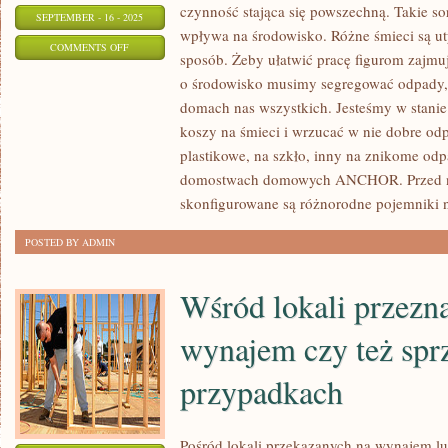
czynność stająca się powszechną. Takie s
SEPTEMBER - 16 - 2025
wpływa na środowisko. Różne śmieci są u
ON
COMMENTS OFF
sposób. Żeby ułatwić pracę figurom zajmuj
BY
o środowisko musimy segregować odpady, 
USŁYSZEĆ
domach nas wszystkich. Jesteśmy w stanie
ULUBIONĄ
koszy na śmieci i wrzucać w nie dobre od
MELODIĘ,
plastikowe, na szkło, inny na znikome o
CZASEM
domostwach domowych ANCHOR. Przed n
skonfigurowane są różnorodne pojemniki 
POSTED BY ADMIN
Wśród lokali przezn
wynajem czy też spr
przypadkach
Pośród lokali przekazanych na wynajem lu