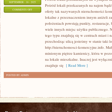
SEPTEMBER - 16 - 2025
Pośród lokali przekazanych na najem bądź 
ON
COMMENTS OFF
oferty tak nazywanych nieruchomości kome
WŚRÓD
lokalne z przeznaczeniem innym aniżeli z
LOKALI
położeniach powstają punkty, restauracje, 
PRZEZNACZONYCH
wiele innych miejsc użytku publicznego. 
NA
tego typu znajdują się w centrach miast i
WYNAJEM
przechodząc ulicą jesteśmy w stanie taki l
http://nieruchomosci-komercyjne.info. Mał
CZY
minionym piętrze kamienicy, która w pozos
TEŻ
na lokale mieszkalne. Inaczej jest wyłączni
SPRZEDAŻ
znajduje się
[ Read More ]
W
WIELU
POSTED BY ADMIN
PRZYPADKACH