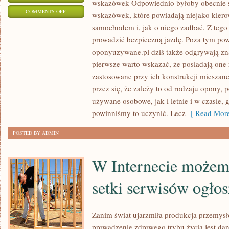
wskazówek Odpowiednio byłoby obecnie s
ON
COMMENTS OFF
wskazówek, które powiadają niejako kier
DOBRZE
samochodem i, jak o niego zadbać. Z tego 
BYŁOBY
prowadzić bezpieczną jazdę. Poza tym po
OBECNIE
oponyuzywane.pl dziś także odgrywają zn
WYKORZYSTYWAĆ
pierwsze warto wskazać, że posiadają one 
SIĘ
zastosowane przy ich konstrukcji miesza
przez się, że zależy to od rodzaju opony
DO
używane osobowe, jak i letnie i w czasie,
WSZELKICH
powinniśmy to uczynić. Lecz
[ Read More
WSKAZÓWEK
POSTED BY ADMIN
W Internecie możem
setki serwisów ogło
Zanim świat ujarzmiła produkcja przemysło
prowadzenie zdrowego trybu życia jest dan