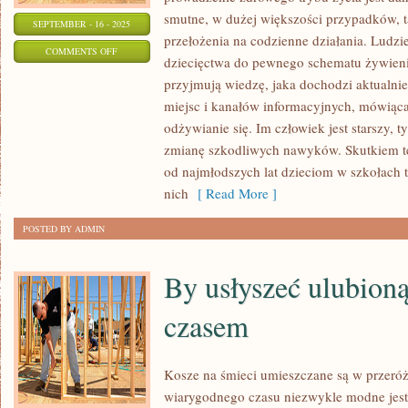
smutne, w dużej większości przypadków, 
SEPTEMBER - 16 - 2025
przełożenia na codzienne działania. Ludzi
ON
COMMENTS OFF
dziecięctwa do pewnego schematu żywie
W
przyjmują wiedzę, jaka dochodzi aktualnie
INTERNECIE
miejsc i kanałów informacyjnych, mówiąca 
MOŻEMY
odżywianie się. Im człowiek jest starszy, 
ODSZUKAĆ
zmianę szkodliwych nawyków. Skutkiem te
SETKI
od najmłodszych lat dzieciom w szkołach t
SERWISÓW
nich
[ Read More ]
OGŁOSZENIOWYCH
POSTED BY ADMIN
By usłyszeć ulubion
czasem
Kosze na śmieci umieszczane są w przeró
wiarygodnego czasu niezwykle modne jest 