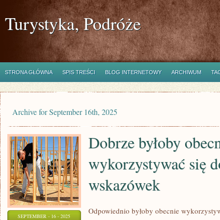
Turystyka, Podróże
STRONA GŁÓWNA
SPIS TREŚCI
BLOG INTERNETOWY
ARCHIWUM
TA
Archive for September 16th, 2025
Dobrze byłoby obecn
wykorzystywać się d
wskazówek
Odpowiednio byłoby obecnie wykorzystyw
SEPTEMBER - 16 - 2025