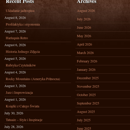
Recent Posts
Archives
Układanie jadłospisu
August 2026
August 8, 2026
July 2026
Profilaktyka i ergonomia
June 2026
August 7, 2026
May 2026
Harlequin Retro
April 2026
August 6, 2026
Historia Jednego Zdjęcia
March 2026
August 5, 2026
February 2026
Rubryka Czytelników
January 2026
August 4, 2026
December 2025
Rocky Mountains (Ameryka Północna)
August 3, 2026
November 2025
Jazz i Improwizacja
October 2025
August 1, 2026
September 2025
Książki z Całego Świata
August 2025
July 30, 2026
Tatuaże – Style i Inspiracje
July 2025
July 28, 2026
June 2025