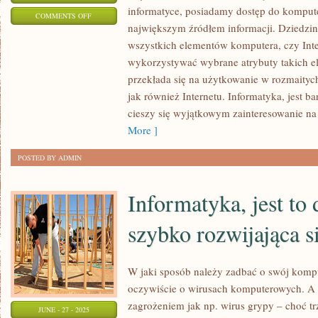
informatyce, posiadamy dostęp do komputer
ON
COMMENTS OFF
największym źródłem informacji. Dziedzin
JAK
wszystkich elementów komputera, czy Inter
ZADBAĆ
wykorzystywać wybrane atrybuty takich e
O
przekłada się na użytkowanie w rozmaity
WŁASNY
jak również Internetu. Informatyka, jest b
KOMPUTER?
cieszy się wyjątkowym zainteresowanie na
More ]
POSTED BY ADMIN
Informatyka, jest to 
szybko rozwijająca s
W jaki sposób należy zadbać o swój ko
oczywiście o wirusach komputerowych. A 
zagrożeniem jak np. wirus grypy – choć 
JUNE - 27 - 2025