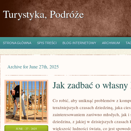
Turystyka, Podróże
STRONA GŁÓWNA
SPIS TREŚCI
BLOG INTERNETOWY
ARCHIWUM
TA
Archive for June 27th, 2025
Jak zadbać o własny
Co robić, aby uniknąć problemów z kompu
teraźniejszych czasach dziedziną, jaka cie
zainteresowaniem zarówno młodych, jak i s
dziedzina, z jakiej w dzisiejszych czasach
większość ludności świata, co jest spowod
JUNE - 27 - 2025