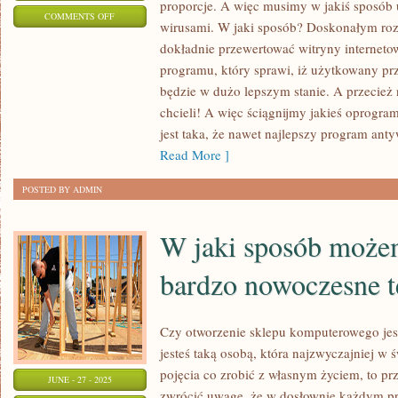
proporcje. A więc musimy w jakiś sposób 
ON
COMMENTS OFF
wirusami. W jaki sposób? Doskonałym roz
INFORMATYKA,
dokładnie przewertować witryny internetow
JEST
programu, który sprawi, iż użytkowany pr
TO
będzie w dużo lepszym stanie. A przecie
DZIEDZINA
chcieli! A więc ściągnijmy jakieś oprogr
SZYBKO
jest taka, że nawet najlepszy program ant
ROZWIJAJĄCA
Read More ]
SIĘ
POSTED BY ADMIN
W jaki sposób może
bardzo nowoczesne t
Czy otworzenie sklepu komputerowego je
jesteś taką osobą, która najzwyczajniej w
pojęcia co zrobić z własnym życiem, to p
JUNE - 27 - 2025
zwrócić uwagę, że w dosłownie każdym prz