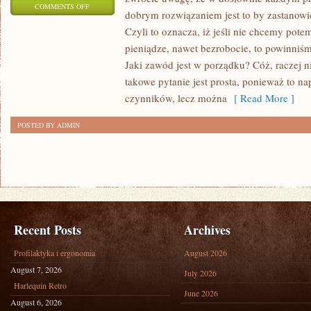
ON
COMMENTS OFF
dobrym rozwiązaniem jest to by zastanowić
W
Czyli to oznacza, iż jeśli nie chcemy pote
JAKI
pieniądze, nawet bezrobocie, to powinniś
SPOSÓB
Jaki zawód jest w porządku? Cóż, raczej 
MOŻEMY
takowe pytanie jest prosta, ponieważ to n
WYKORZYSTAĆ
czynników, lecz można
[ Read More ]
BARDZO
POSTED BY ADMIN
NOWOCZESNE
TECHNOLOGIE?
Recent Posts
Archives
Profilaktyka i ergonomia
August 2026
August 7, 2026
July 2026
Harlequin Retro
June 2026
August 6, 2026