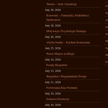
Tatuaże – Style i Inspiracje
Oc
July 28, 2026
Se
Konwenty – Fantastyka, Popkultura i
Społeczność
A
July 28, 2026
Ju
Motywacja i Psychologia Treningu
Ju
July 26, 2026
M
Afryka Smaku – Kuchnie Kontynentu
Ap
July 25, 2026
Wasze Miejsce na Blogu
M
July 24, 2026
Fe
Porady Ekspertów
July 23, 2026
Wegańskie i Wegetariańskie Święta
July 21, 2026
Porównania Klas Premium
July 20, 2026
Domowe Przetwory
July 20, 2026