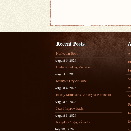
Recent Posts
A
Harlequin Retro
A
August 6, 2026
Ju
Historia Jednego Zdjęcia
Ju
August 5, 2026
M
Rubryka Czytelników
Ap
August 4, 2026
Rocky Mountains (Ameryka Północna)
M
August 3, 2026
Fe
Jazz i Improwizacja
Ja
August 1, 2026
D
Książki z Całego Świata
July 30, 2026
N