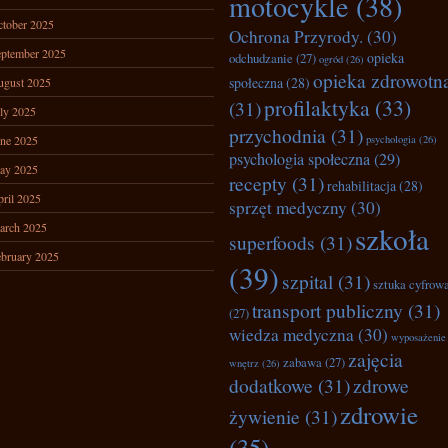
motocykle
(38)
tober 2025
Ochrona Przyrody.
(30)
ptember 2025
opieka
odchudzanie
(27)
ogród
(26)
opieka zdrowotn
społeczna
(28)
ugust 2025
profilaktyka
(33)
(31)
ly 2025
przychodnia
(31)
ne 2025
psychologia
(26)
psychologia społeczna
(29)
ay 2025
recepty
(31)
rehabilitacja
(28)
ril 2025
sprzęt medyczny
(30)
arch 2025
szkoła
superfoods
(31)
bruary 2025
(39)
szpital
(31)
sztuka cyfrow
transport publiczny
(31)
(27)
wiedza medyczna
(30)
wyposażenie
zajęcia
zabawa
(27)
wnętrz
(26)
dodatkowe
(31)
zdrowe
zdrowie
żywienie
(31)
(35)