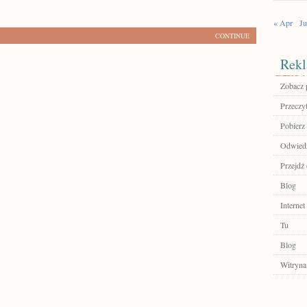
« Apr
Ju
CONTINUE
Rekl
Zobacz p
Przeczyt
Pobierz
Odwiedź
Przejdź 
Blog
Internet
Tu
Blog
Witryna