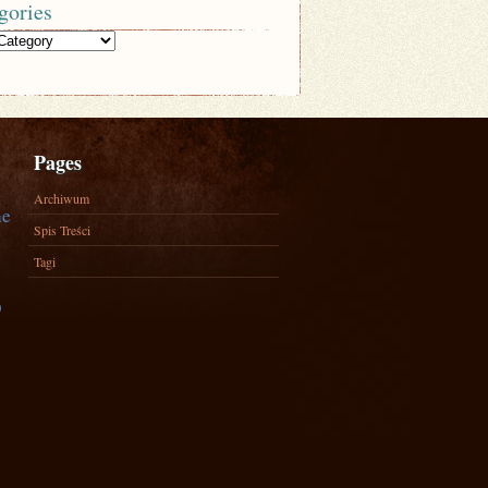
gories
Pages
Archiwum
ne
Spis Treści
Tagi
)