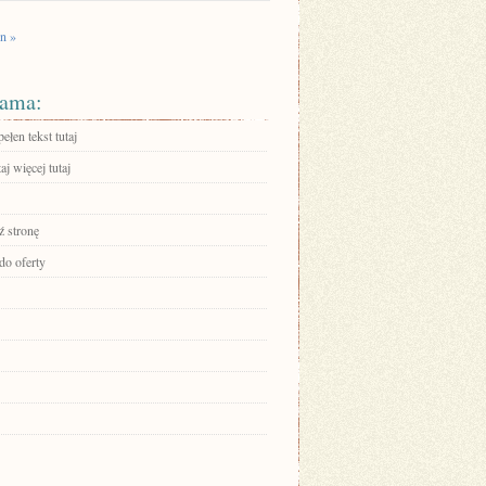
n »
ama:
ełen tekst tutaj
aj więcej tutaj
 stronę
do oferty