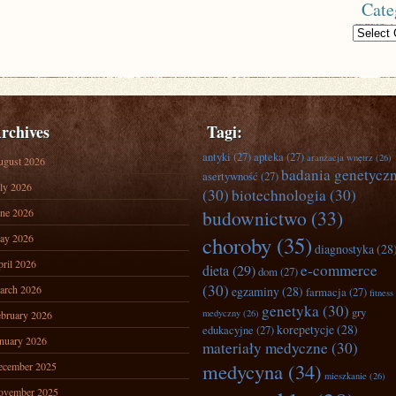
Cate
Categories
rchives
Tagi:
antyki
(27)
apteka
(27)
aranżacja wnętrz
(26)
ugust 2026
badania genetycz
asertywność
(27)
ly 2026
(30)
biotechnologia
(30)
ne 2026
budownictwo
(33)
ay 2026
choroby
(35)
diagnostyka
(28
ril 2026
e-commerce
dieta
(29)
dom
(27)
(30)
arch 2026
egzaminy
(28)
farmacja
(27)
fitness
genetyka
(30)
gry
medyczny
(26)
bruary 2026
korepetycje
(28)
edukacyjne
(27)
nuary 2026
materiały medyczne
(30)
medycyna
(34)
ecember 2025
mieszkanie
(26)
ovember 2025