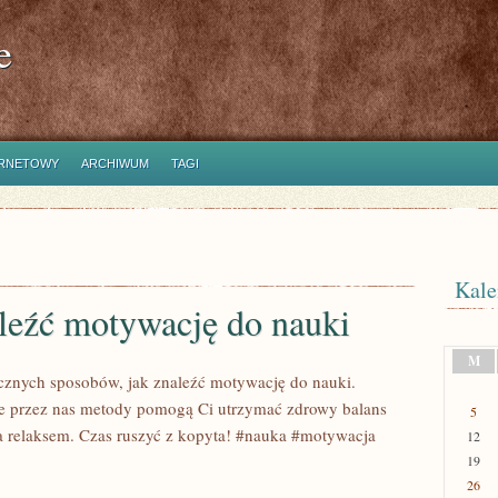
e
ERNETOWY
ARCHIWUM
TAGI
Kale
leźć motywację do nauki
M
cznych sposobów, jak znaleźć motywację do nauki.
 przez nas metody pomogą Ci utrzymać zdrowy balans
5
 relaksem. Czas ruszyć z kopyta! #nauka #motywacja
12
19
26