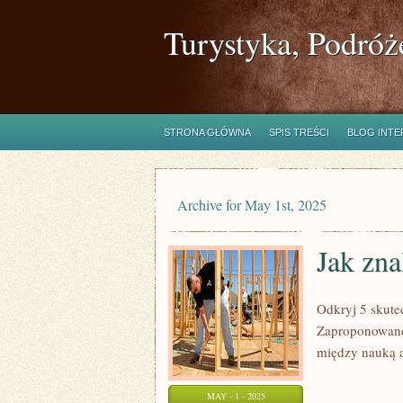
Turystyka, Podróż
STRONA GŁÓWNA
SPIS TREŚCI
BLOG INT
Archive for May 1st, 2025
Jak zna
Odkryj 5 skute
Zaproponowane
między nauką a
MAY - 1 - 2025