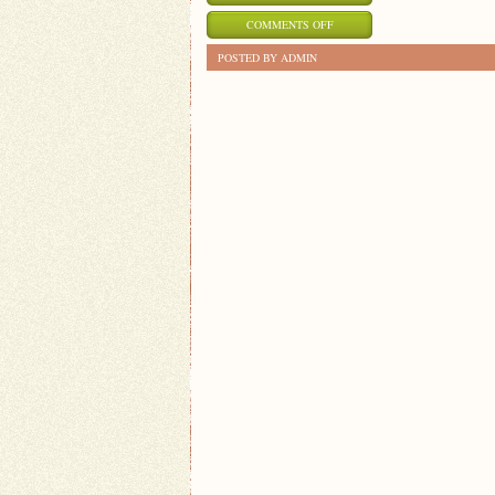
ON
COMMENTS OFF
JAK
POSTED BY ADMIN
ZNALEŹĆ
MOTYWACJĘ
DO
NAUKI