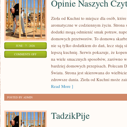
Opinie Naszych Czy
Zioła od Kuchni to miejsce dla osób, które
aromatyczne w codziennym życiu. Strona sk
dodatki mogą odmienić smak potraw, napo
domowych przetworów. To domowa skarbn
nie są tylko dodatkiem do dań, lecz stają
JUNE - 7 - 2026
lepszą kuchnię. Serwis pokazuje, że kop
ON
COMMENTS OFF
na wiele smacznych sposobów, zarówno w k
OPINIE
bardziej domowych przepisach. Polecam
NASZYCH
Świata. Strona jest skierowana do wielbicie
CZYTELNIKÓW
zdrowsze dania. Zioła od Kuchni może za
Read More ]
POSTED BY ADMIN
TadzikPije