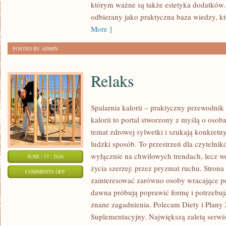
którym ważne są także estetyka dodatków.
KAŻDĄ
odbierany jako praktyczna baza wiedzy, 
OKAZJĘ
More ]
POSTED BY ADMIN
Relaks
Spalarnia kalorii – praktyczny przewodnik
kalorii to portal stworzony z myślą o osob
temat zdrowej sylwetki i szukają konkretn
ludzki sposób. To przestrzeń dla czytelnik
wyłącznie na chwilowych trendach, lecz wo
JUNE - 17 - 2026
życia szerzej: przez pryzmat ruchu. Stron
ON
COMMENTS OFF
zainteresować zarówno osoby wracające po 
RELAKS
dawna próbują poprawić formę i potrzebuj
znane zagadnienia. Polecam Diety i Plany
Suplementacyjny. Największą zaletą serwisu