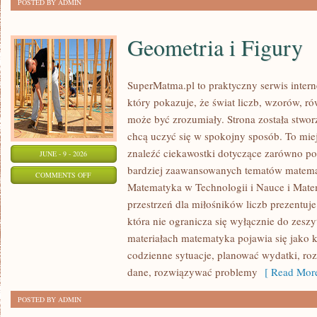
POSTED BY ADMIN
Geometria i Figury
SuperMatma.pl to praktyczny serwis inte
który pokazuje, że świat liczb, wzorów, r
może być zrozumiały. Strona została stwor
chcą uczyć się w spokojny sposób. To mie
znaleźć ciekawostki dotyczące zarówno po
JUNE - 9 - 2026
bardziej zaawansowanych tematów matema
ON
COMMENTS OFF
Matematyka w Technologii i Nauce i Mate
GEOMETRIA
przestrzeń dla miłośników liczb prezentuj
I
która nie ogranicza się wyłącznie do zes
FIGURY
materiałach matematyka pojawia się jako 
codzienne sytuacje, planować wydatki, ro
dane, rozwiązywać problemy
[ Read More
POSTED BY ADMIN