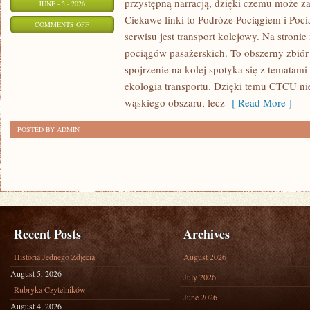
przystępną narracją, dzięki czemu może z
JUNE - 5 - 2026
Ciekawe linki to Podróże Pociągiem i Poci
ON
COMMENTS OFF
serwisu jest transport kolejowy. Na stroni
AKTUALNOŚCI
pociągów pasażerskich. To obszerny zbiór
I
spojrzenie na kolej spotyka się z tematam
WYDARZENIA
ekologia transportu. Dzięki temu CTCU ni
wąskiego obszaru, lecz
[ Read More ]
POSTED BY ADMIN
Recent Posts
Archives
Historia Jednego Zdjęcia
August 2026
August 5, 2026
July 2026
Rubryka Czytelników
June 2026
August 4, 2026