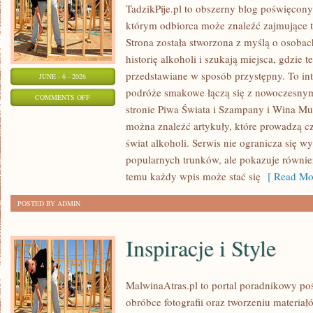
TadzikPije.pl to obszerny blog poświęcon
którym odbiorca może znaleźć zajmujące t
Strona została stworzona z myślą o osobac
historię alkoholi i szukają miejsca, gdzie
przedstawiane w sposób przystępny. To in
JUNE - 6 - 2026
podróże smakowe łączą się z nowoczesny
ON
COMMENTS OFF
stronie Piwa Świata i Szampany i Wina Mus
TADZIKPIJE
można znaleźć artykuły, które prowadzą cz
świat alkoholi. Serwis nie ogranicza się w
popularnych trunków, ale pokazuje równie
temu każdy wpis może stać się
[ Read Mor
POSTED BY ADMIN
Inspiracje i Style
MalwinaAtras.pl to portal poradnikowy po
obróbce fotografii oraz tworzeniu materia