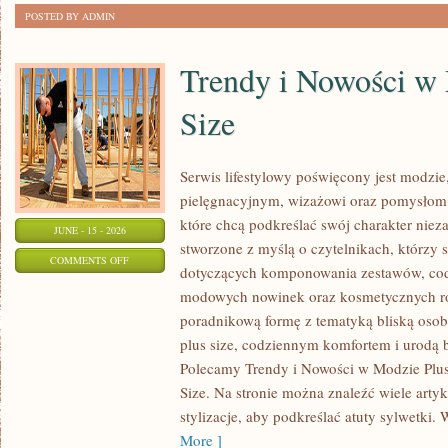
POSTED BY ADMIN
Trendy i Nowości w
Size
Serwis lifestylowy poświęcony jest modzie
pielęgnacyjnym, wizażowi oraz pomysłom 
które chcą podkreślać swój charakter nieza
JUNE - 15 - 2026
stworzone z myślą o czytelnikach, którzy 
ON
COMMENTS OFF
dotyczących komponowania zestawów, cod
TRENDY
modowych nowinek oraz kosmetycznych ro
I
poradnikową formę z tematyką bliską osob
NOWOŚCI
plus size, codziennym komfortem i urodą
W
Polecamy Trendy i Nowości w Modzie Plus 
MODZIE
Size. Na stronie można znaleźć wiele artyk
PLUS
stylizacje, aby podkreślać atuty sylwetk
SIZE
More ]