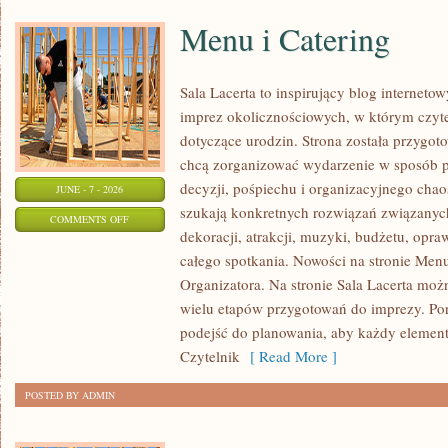
Menu i Catering
Sala Lacerta to inspirujący blog interneto
imprez okolicznościowych, w którym czyt
dotyczące urodzin. Strona została przygot
chcą zorganizować wydarzenie w sposób 
decyzji, pośpiechu i organizacyjnego chaos
JUNE - 7 - 2026
szukają konkretnych rozwiązań związanyc
ON
COMMENTS OFF
dekoracji, atrakcji, muzyki, budżetu, opr
MENU
całego spotkania. Nowości na stronie Menu
I
Organizatora. Na stronie Sala Lacerta moż
CATERING
wielu etapów przygotowań do imprezy. Por
podejść do planowania, aby każdy element 
Czytelnik
[ Read More ]
POSTED BY ADMIN