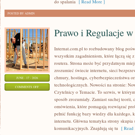
do spalania
[ Read More ]
POSTED BY ADMIN
Prawo i Regulacje w 
Internat.com.pl to rozbudowany blog pośw
wszystkim zagadnieniom, które łączą się 
routera. Strona może być przydatnym miejs
zrozumieć świecie internetu, sieci bezpr
chmury, hostingu, cyberbezpieczeństwa 
JUNE - 17 - 2026
technologicznych. Nowości na stronie: Now
ON
COMMENTS OFF
Czytelnicy o Temacie. To serwis, w którym
PRAWO
sposób zrozumiały. Zamiast suchej teorii, 
I
omówienia, które pomagają rozwiązać pro
REGULACJE
pełnić funkcję bazy wiedzy dla każdego, k
W
internetu. Główna tematyka strony skupia 
INTERNECIE
komunikacyjnych. Znajdują się tu
[ Read 