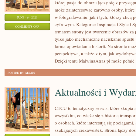
której pasja do obrazu łączy się z przys
może zainteresować zarówno osoby, które 
w fotografowaniu, jak i tych, którzy chcą 
JUNE - 6 - 2026
cyfrowym. Kategorie: Inspiracje i Style i 
ON
COMMENTS OFF
tematem strony jest tworzenie obrazów za
INSPIRACJE
tylko jako mechaniczne naciskanie spustu
I
forma opowiadania historii. Na stronie moż
STYLE
perspektywą, a także z tym, jak wydobyw
Dzięki temu MalwinaAtras.pl może pełnić
POSTED BY ADMIN
Aktualności i Wydar
CTCU to tematyczny serwis, które skupia s
wszystkim, co wiąże się z historią transpo
o osobach, które interesują się pociągami,
szukających ciekawostek. Strona łączy doś