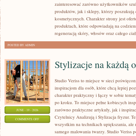
zainteresować zarówno użytkowników szu
MAKIJAŻ
produktów, jak i sklepy, którzy poszukuj
kosmetycznych. Charakter strony jest ofer
produktach, które odpowiadają na codzien
regeneracją skóry, włosów oraz całego ciał
POSTED BY ADMIN
Stylizacje na każdą 
Studio Veriss to miejsce w sieci poświęc
inspiracjom dla osób, które chcą lepiej po
charakter praktyczny i łączy w sobie tema
po kroku. To miejsce pełne kobiecych insp
zarówno praktyczne artykuły, jak i inspirac
JUNE - 19 - 2026
Czytelnicy Analizują i Stylizacja fryzur. 
ON
COMMENTS OFF
wszystkim na technikach upiększania, ale 
STYLIZACJE
samego malowania twarzy. Studio Veriss p
NA