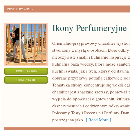
POSTED BY ADMIN
Ikony Perfumeryjne
Orientalno-przyprawowy charakter tej strony
stworzony z myślą o osobach, które odkry
nieoczywiste smaki i kulinarne inspiracje 
kulinarna baza wiedzy, która może zainte
kuchni świata, jak i tych, którzy od dawn
JUNE - 14 - 2026
dobrane przyprawy potrafią całkowicie odm
ON
COMMENTS OFF
Tematyka strony koncentruje się wokół egz
IKONY
charakter jest znacznie szerszy, ponieważ
PERFUMERYJNE
wyjścia do opowieści o gotowaniu, kulturz
eksperymentach i codziennym odkrywani
Polecamy Testy i Recenzje i Perfumy Dam
postrzegana jako
[ Read More ]