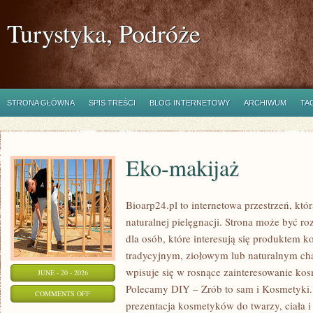
Turystyka, Podróże
STRONA GŁÓWNA
SPIS TREŚCI
BLOG INTERNETOWY
ARCHIWUM
TA
Eko-makijaż
Bioarp24.pl to internetowa przestrzeń, któ
naturalnej pielęgnacji. Strona może być r
dla osób, które interesują się produktem 
tradycyjnym, ziołowym lub naturalnym char
wpisuje się w rosnące zainteresowanie ko
JUNE - 20 - 2026
Polecamy DIY – Zrób to sam i Kosmetyki
ON
COMMENTS OFF
prezentacja kosmetyków do twarzy, ciała 
EKO-