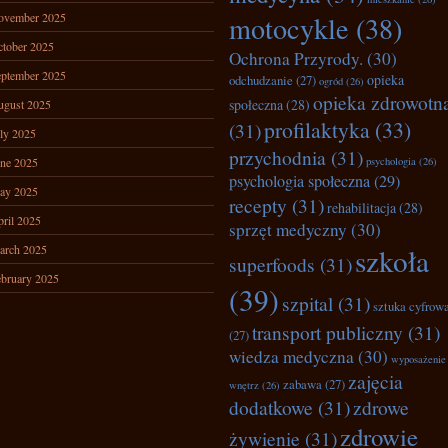
ovember 2025
motocykle
(38)
tober 2025
Ochrona Przyrody.
(30)
ptember 2025
opieka
odchudzanie
(27)
ogród
(26)
opieka zdrowotn
społeczna
(28)
ugust 2025
profilaktyka
(33)
(31)
ly 2025
przychodnia
(31)
ne 2025
psychologia
(26)
psychologia społeczna
(29)
ay 2025
recepty
(31)
rehabilitacja
(28)
ril 2025
sprzęt medyczny
(30)
arch 2025
szkoła
superfoods
(31)
bruary 2025
(39)
szpital
(31)
sztuka cyfrow
transport publiczny
(31)
(27)
wiedza medyczna
(30)
wyposażenie
zajęcia
zabawa
(27)
wnętrz
(26)
dodatkowe
(31)
zdrowe
zdrowie
żywienie
(31)