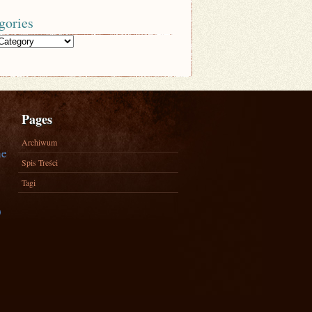
gories
Pages
Archiwum
ne
Spis Treści
Tagi
)