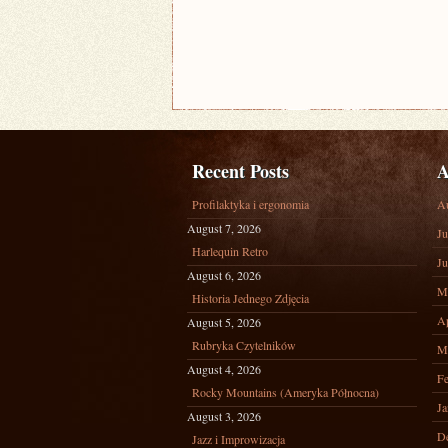
Recent Posts
A
Profilaktyka i ergonomia
A
August 7, 2026
Ju
Harlequin Retro
Ju
August 6, 2026
M
Historia Jednego Zdjęcia
Ap
August 5, 2026
Rubryka Czytelników
M
August 4, 2026
Fe
Rocky Mountains (Ameryka Północna)
Ja
August 3, 2026
D
Jazz i Improwizacja