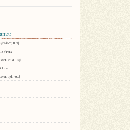
ama:
aj więcej tutaj
na stronę
ełen tekst tutaj
 teraz
ełen opis tutaj