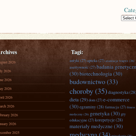
Cate
Categories
rchives
Tagi:
antyki
(27)
apteka
(27)
aranżacja wnętrz
(26)
ugust 2026
badania genetycz
asertywność
(27)
ly 2026
(30)
biotechnologia
(30)
ne 2026
budownictwo
(33)
ay 2026
choroby
(35)
diagnostyka
(28
ril 2026
e-commerce
dieta
(29)
dom
(27)
(30)
arch 2026
egzaminy
(28)
farmacja
(27)
fitness
genetyka
(30)
gry
medyczny
(26)
bruary 2026
korepetycje
(28)
edukacyjne
(27)
nuary 2026
materiały medyczne
(30)
medycyna
(34)
ecember 2025
mieszkanie
(26)