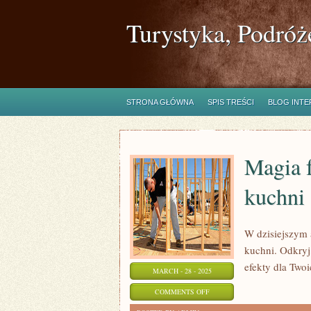
Turystyka, Podróż
STRONA GŁÓWNA
SPIS TREŚCI
BLOG INT
Magia 
kuchni
W dzisiejszym 
kuchni. Odkryj,
efekty dla Two
MARCH - 28 - 2025
ON
COMMENTS OFF
MAGIA