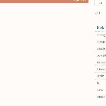
CONTINUE
31
« Jul
Rekl
Przeczyt
Przejdź 
Zobacz p
Odwiedź
Zobacz p
Internet
HTTP
Tu
Portal
Internet