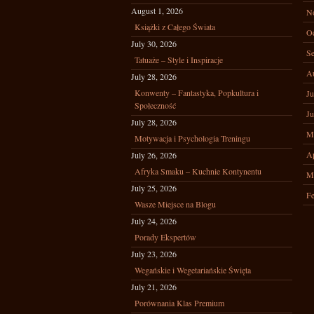
August 1, 2026
N
Książki z Całego Świata
Oc
July 30, 2026
Se
Tatuaże – Style i Inspiracje
A
July 28, 2026
Konwenty – Fantastyka, Popkultura i
Ju
Społeczność
Ju
July 28, 2026
M
Motywacja i Psychologia Treningu
Ap
July 26, 2026
Afryka Smaku – Kuchnie Kontynentu
M
July 25, 2026
Fe
Wasze Miejsce na Blogu
July 24, 2026
Porady Ekspertów
July 23, 2026
Wegańskie i Wegetariańskie Święta
July 21, 2026
Porównania Klas Premium