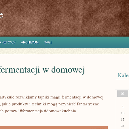
e
ERNETOWY
ARCHIWUM
TAGI
fermentacji w domowej
Kale
M
artykule rozwikłamy tajniki magii fermentacji w domowej
 jakie produkty i techniki mogą przynieść fantastyczne
3
ich potraw! #fermentacja #domowakuchnia
10
17
24