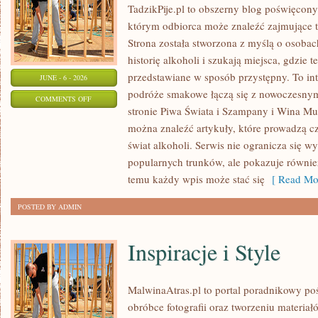
TadzikPije.pl to obszerny blog poświęcon
którym odbiorca może znaleźć zajmujące t
Strona została stworzona z myślą o osobac
historię alkoholi i szukają miejsca, gdzie
przedstawiane w sposób przystępny. To in
JUNE - 6 - 2026
podróże smakowe łączą się z nowoczesny
ON
COMMENTS OFF
stronie Piwa Świata i Szampany i Wina Mus
TADZIKPIJE
można znaleźć artykuły, które prowadzą cz
świat alkoholi. Serwis nie ogranicza się w
popularnych trunków, ale pokazuje równie
temu każdy wpis może stać się
[ Read Mor
POSTED BY ADMIN
Inspiracje i Style
MalwinaAtras.pl to portal poradnikowy po
obróbce fotografii oraz tworzeniu materia