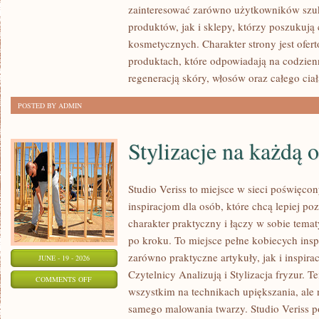
zainteresować zarówno użytkowników szu
MAKIJAŻ
produktów, jak i sklepy, którzy poszukuj
kosmetycznych. Charakter strony jest ofer
produktach, które odpowiadają na codzien
regeneracją skóry, włosów oraz całego ciał
POSTED BY ADMIN
Stylizacje na każdą 
Studio Veriss to miejsce w sieci poświęc
inspiracjom dla osób, które chcą lepiej po
charakter praktyczny i łączy w sobie tema
po kroku. To miejsce pełne kobiecych insp
zarówno praktyczne artykuły, jak i inspirac
JUNE - 19 - 2026
Czytelnicy Analizują i Stylizacja fryzur. 
ON
COMMENTS OFF
wszystkim na technikach upiększania, ale 
STYLIZACJE
samego malowania twarzy. Studio Veriss p
NA