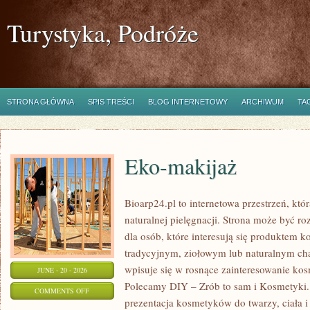
Turystyka, Podróże
STRONA GŁÓWNA
SPIS TREŚCI
BLOG INTERNETOWY
ARCHIWUM
TA
Eko-makijaż
Bioarp24.pl to internetowa przestrzeń, któ
naturalnej pielęgnacji. Strona może być r
dla osób, które interesują się produktem 
tradycyjnym, ziołowym lub naturalnym char
wpisuje się w rosnące zainteresowanie ko
JUNE - 20 - 2026
Polecamy DIY – Zrób to sam i Kosmetyki
ON
COMMENTS OFF
prezentacja kosmetyków do twarzy, ciała 
EKO-