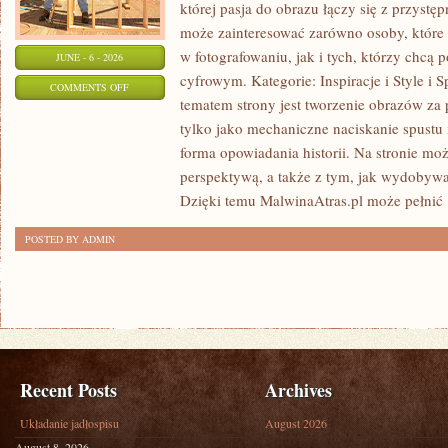
której pasja do obrazu łączy się z przys
może zainteresować zarówno osoby, które 
w fotografowaniu, jak i tych, którzy chcą 
JUNE - 6 - 2026
cyfrowym. Kategorie: Inspiracje i Style i 
ON
COMMENTS OFF
tematem strony jest tworzenie obrazów za
INSPIRACJE
tylko jako mechaniczne naciskanie spustu
I
forma opowiadania historii. Na stronie moż
STYLE
perspektywą, a także z tym, jak wydobyw
Dzięki temu MalwinaAtras.pl może pełnić
POSTED BY ADMIN
Recent Posts
Archives
Układanie jadłospisu
August 2026
August 8, 2026