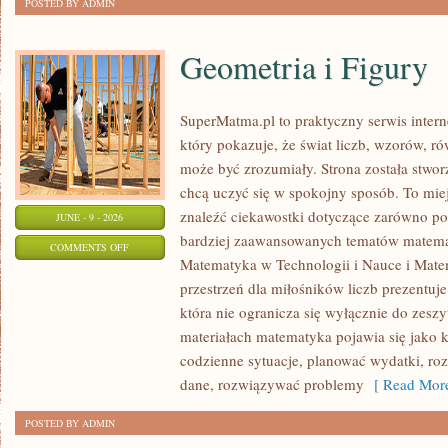
POSTED BY ADMIN
Geometria i Figury
SuperMatma.pl to praktyczny serwis inte
który pokazuje, że świat liczb, wzorów, r
może być zrozumiały. Strona została stwor
chcą uczyć się w spokojny sposób. To mie
znaleźć ciekawostki dotyczące zarówno po
JUNE - 9 - 2026
bardziej zaawansowanych tematów matema
ON
COMMENTS OFF
Matematyka w Technologii i Nauce i Mate
GEOMETRIA
przestrzeń dla miłośników liczb prezentuj
I
która nie ogranicza się wyłącznie do zes
FIGURY
materiałach matematyka pojawia się jako 
codzienne sytuacje, planować wydatki, ro
dane, rozwiązywać problemy
[ Read More
POSTED BY ADMIN