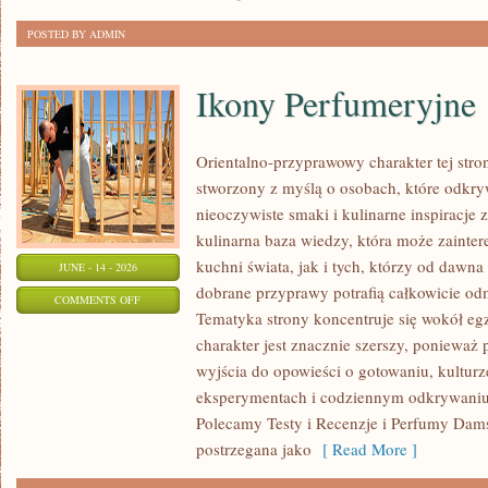
POSTED BY ADMIN
Ikony Perfumeryjne
Orientalno-przyprawowy charakter tej strony
stworzony z myślą o osobach, które odkry
nieoczywiste smaki i kulinarne inspiracje 
kulinarna baza wiedzy, która może zainte
kuchni świata, jak i tych, którzy od dawn
JUNE - 14 - 2026
dobrane przyprawy potrafią całkowicie odm
ON
COMMENTS OFF
Tematyka strony koncentruje się wokół egz
IKONY
charakter jest znacznie szerszy, ponieważ
PERFUMERYJNE
wyjścia do opowieści o gotowaniu, kulturz
eksperymentach i codziennym odkrywani
Polecamy Testy i Recenzje i Perfumy Dam
postrzegana jako
[ Read More ]