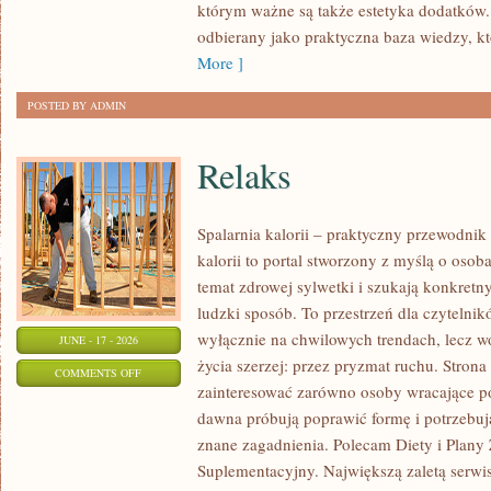
którym ważne są także estetyka dodatków.
KAŻDĄ
odbierany jako praktyczna baza wiedzy, 
OKAZJĘ
More ]
POSTED BY ADMIN
Relaks
Spalarnia kalorii – praktyczny przewodnik
kalorii to portal stworzony z myślą o osob
temat zdrowej sylwetki i szukają konkretn
ludzki sposób. To przestrzeń dla czytelnik
wyłącznie na chwilowych trendach, lecz wo
JUNE - 17 - 2026
życia szerzej: przez pryzmat ruchu. Stron
ON
COMMENTS OFF
zainteresować zarówno osoby wracające po 
RELAKS
dawna próbują poprawić formę i potrzebuj
znane zagadnienia. Polecam Diety i Plany
Suplementacyjny. Największą zaletą serwisu