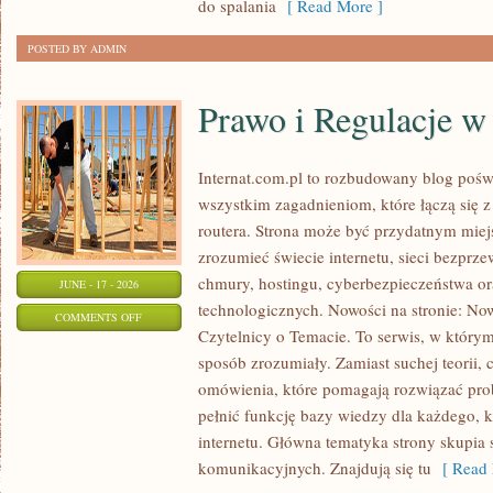
do spalania
[ Read More ]
POSTED BY ADMIN
Prawo i Regulacje w 
Internat.com.pl to rozbudowany blog pośw
wszystkim zagadnieniom, które łączą się 
routera. Strona może być przydatnym miejs
zrozumieć świecie internetu, sieci bezpr
chmury, hostingu, cyberbezpieczeństwa 
JUNE - 17 - 2026
technologicznych. Nowości na stronie: Now
ON
COMMENTS OFF
Czytelnicy o Temacie. To serwis, w którym
PRAWO
sposób zrozumiały. Zamiast suchej teorii, 
I
omówienia, które pomagają rozwiązać pro
REGULACJE
pełnić funkcję bazy wiedzy dla każdego, k
W
internetu. Główna tematyka strony skupia 
INTERNECIE
komunikacyjnych. Znajdują się tu
[ Read 