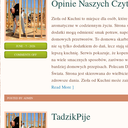
Opinie Naszych Czy
Zioła od Kuchni to miejsce dla osób, które
aromatyczne w codziennym życiu. Strona sk
dodatki mogą odmienić smak potraw, napo
domowych przetworów. To domowa skarbn
nie są tylko dodatkiem do dań, lecz stają
JUNE - 7 - 2026
lepszą kuchnię. Serwis pokazuje, że kop
ON
COMMENTS OFF
na wiele smacznych sposobów, zarówno w k
OPINIE
bardziej domowych przepisach. Polecam
NASZYCH
Świata. Strona jest skierowana do wielbicie
CZYTELNIKÓW
zdrowsze dania. Zioła od Kuchni może za
Read More ]
POSTED BY ADMIN
TadzikPije