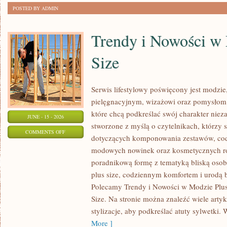
POSTED BY ADMIN
Trendy i Nowości w
Size
Serwis lifestylowy poświęcony jest modzie
pielęgnacyjnym, wizażowi oraz pomysłom 
które chcą podkreślać swój charakter nieza
JUNE - 15 - 2026
stworzone z myślą o czytelnikach, którzy 
ON
COMMENTS OFF
dotyczących komponowania zestawów, cod
TRENDY
modowych nowinek oraz kosmetycznych ro
I
poradnikową formę z tematyką bliską osob
NOWOŚCI
plus size, codziennym komfortem i urodą
W
Polecamy Trendy i Nowości w Modzie Plus 
MODZIE
Size. Na stronie można znaleźć wiele artyk
PLUS
stylizacje, aby podkreślać atuty sylwetk
SIZE
More ]