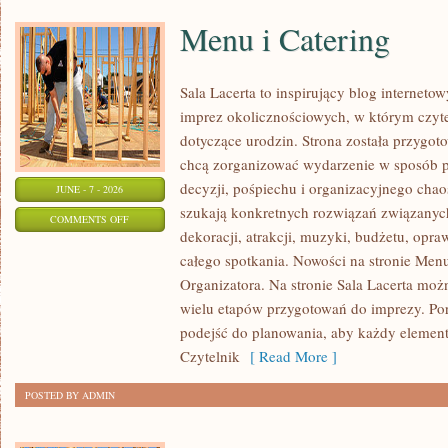
Menu i Catering
Sala Lacerta to inspirujący blog interneto
imprez okolicznościowych, w którym czyt
dotyczące urodzin. Strona została przygot
chcą zorganizować wydarzenie w sposób 
decyzji, pośpiechu i organizacyjnego chaos
JUNE - 7 - 2026
szukają konkretnych rozwiązań związanyc
ON
COMMENTS OFF
dekoracji, atrakcji, muzyki, budżetu, opr
MENU
całego spotkania. Nowości na stronie Menu
I
Organizatora. Na stronie Sala Lacerta moż
CATERING
wielu etapów przygotowań do imprezy. Por
podejść do planowania, aby każdy element 
Czytelnik
[ Read More ]
POSTED BY ADMIN