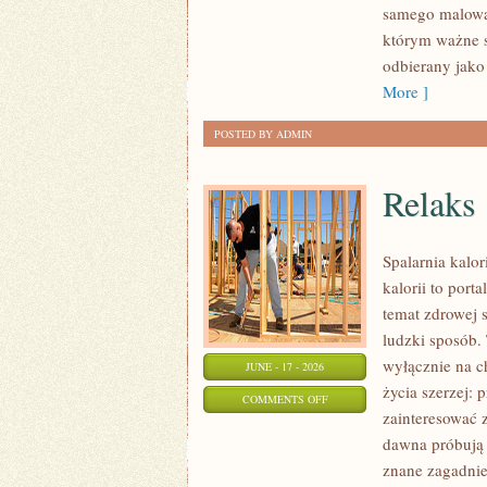
samego malowan
NA
którym ważne s
KAŻDĄ
odbierany jako
OKAZJĘ
More ]
POSTED BY ADMIN
Relaks
Spalarnia kalo
kalorii to port
temat zdrowej 
ludzki sposób. 
wyłącznie na c
JUNE - 17 - 2026
życia szerzej: 
ON
COMMENTS OFF
zainteresować 
RELAKS
dawna próbują 
znane zagadnie