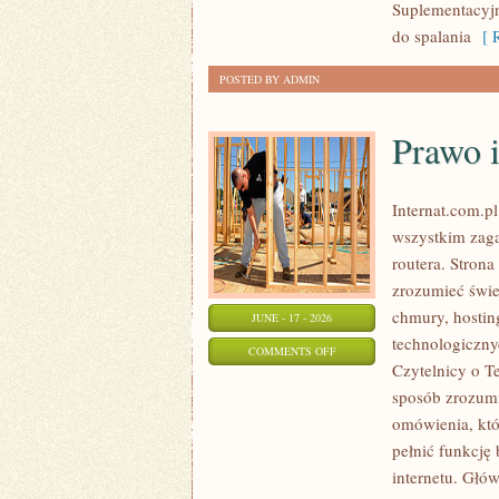
Suplementacyjny
do spalania
[ R
POSTED BY ADMIN
Prawo i
Internat.com.p
wszystkim zaga
routera. Stron
zrozumieć świe
chmury, hosti
JUNE - 17 - 2026
technologiczny
ON
COMMENTS OFF
Czytelnicy o T
PRAWO
sposób zrozumia
I
omówienia, któ
REGULACJE
pełnić funkcję
W
internetu. Głó
INTERNECIE