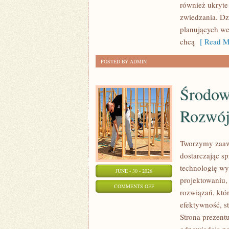
również ukryte
zwiedzania. Dz
planujących we
chcą
[ Read M
POSTED BY ADMIN
Środow
Rozwó
Tworzymy zaaw
dostarczając s
technologię wy
JUNE - 30 - 2026
projektowaniu,
ON
COMMENTS OFF
rozwiązań, któr
ŚRODOWISKO
efektywność, 
I
Strona prezentu
ZRÓWNOWAŻONY