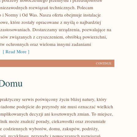
 potrzeby nowoczesnego przemysłu i przedsiębiorstw
 niezawodnych rozwiązań technicznych. Polecam
 i Normy i Od Was. Nasza oferta obejmuje instalacje
owe, które zostały opracowane z myślą o najbardziej
zastosowaniach. Dostarczamy urządzenia, pozwalające na
cesów związanych z czyszczeniem, obróbką powierzchni,
stw ochronnych oraz wieloma innymi zadaniami
[ Read More ]
CONTINUE
 Domu
praktyczny serwis poświęcony życiu bliżej natury, który
wiadome podejście do przyrody nie musi oznaczać wielkich
mplikowanych decyzji ani kosztownych zmian. To miejsce,
lnik może znaleźć porady, ciekawostki oraz zrozumiałe
ące codziennych wyborów, domu, zakupów, podróży,
rgii, recyklingu, przyrody i nowoczesnych rozwiązań