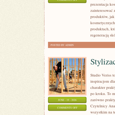
prezentacja ko
EKO-
zainteresować
MAKIJAŻ
produktów, jak
kosmetycznych.
produktach, kt
regeneracją skó
POSTED BY ADMIN
Styliza
Studio Veriss 
inspiracjom dla
charakter prak
po kroku. To m
zarówno praktyc
JUNE - 19 - 2026
Czytelnicy Anal
ON
COMMENTS OFF
wszystkim na t
STYLIZACJE