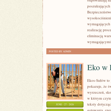
odpowiadają na
ROZWÓJ
poszukujących
Bezpieczeństwo
wysokociśnieni
wymagających 
realizację pro
eliminacją war
wymagającymi
POSTED BY ADMIN
Eko w
Ekos-Sułów to 
pokazuje, że ś
wyrzeczeń, sko
w którym czyte
teksty dotycz
JUNE - 27 - 2026
gotowania, ene