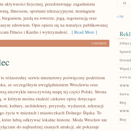
31
u aktywności fizycznej, przedstawiając zagadnienia
wnią, fitnessem, sportami rekreacyjnymi, treningiem
« Jul
 bieganiem, jazdą na rowerze, jogą, regeneracją oraz
anym zdrowiem. Opis opiera się na tematyce publikowanej
ecam Fitness i Kardio i wytrzymałość.
[ Read More ]
Rekl
Zobacz p
CONTINUE
Sprawdź
lec
Dowiedz
Więcej i
to różnorodny serwis internetowy poświęcony podróżom
www.mm
sku, ze szczególnym uwzględnieniem Wrocławia oraz
WWW
orzą niezwykle nieoczywistą mapę tej części Polski. Strona
Serwis
nią, w którym można znaleźć ciekawe opisy dotyczące
Blog
torii, kultury, architektury, przyrody, wydarzeń, rekreacji
WWW
go życia w miastach i miasteczkach Dolnego Śląska. To
b, które lubią odkrywać lokalne historie. Moda Wrocław nie
Blog
yłącznie do najbardziej znanych atrakcji, ale pokazuje