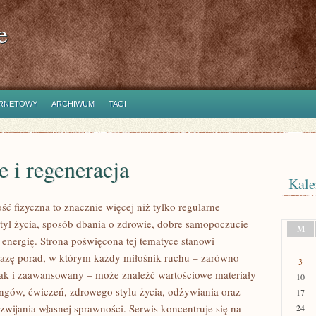
e
ERNETOWY
ARCHIWUM
TAGI
 i regeneracja
Kale
ść fizyczna to znacznie więcej niż tylko regularne
styl życia, sposób dbania o zdrowie, dobre samopoczucie
M
 energię. Strona poświęcona tej tematyce stanowi
azę porad, w którym każdy miłośnik ruchu – zarówno
3
jak i zaawansowany – może znaleźć wartościowe materiały
10
ingów, ćwiczeń, zdrowego stylu życia, odżywiania oraz
17
wijania własnej sprawności. Serwis koncentruje się na
24