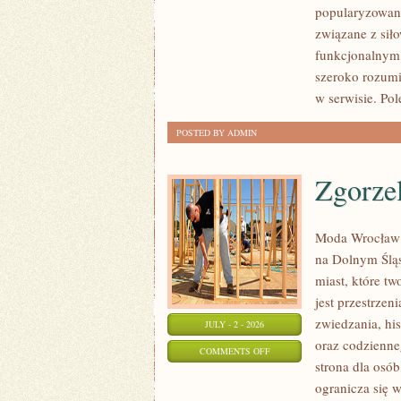
popularyzowani
I
związane z siło
REGENERACJA
funkcjonalnym,
szeroko rozumi
w serwisie. Pol
POSTED BY ADMIN
Zgorze
Moda Wrocław 
na Dolnym Ślą
miast, które tw
jest przestrze
zwiedzania, his
JULY - 2 - 2026
oraz codzienne
ON
COMMENTS OFF
strona dla osó
ZGORZELEC
ogranicza się w