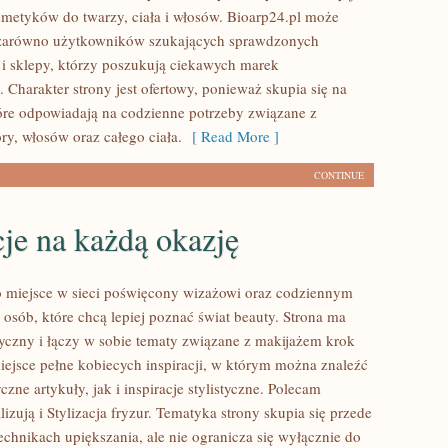
smetyków do twarzy, ciała i włosów. Bioarp24.pl może
 zarówno użytkowników szukających sprawdzonych
 i sklepy, którzy poszukują ciekawych marek
 Charakter strony jest ofertowy, ponieważ skupia się na
óre odpowiadają na codzienne potrzeby związane z
ry, włosów oraz całego ciała.
[ Read More ]
CONTINUE
cje na każdą okazję
to miejsce w sieci poświęcony wizażowi oraz codziennym
 osób, które chcą lepiej poznać świat beauty. Strona ma
tyczny i łączy w sobie tematy związane z makijażem krok
iejsce pełne kobiecych inspiracji, w którym można znaleźć
zne artykuły, jak i inspiracje stylistyczne. Polecam
izują i Stylizacja fryzur. Tematyka strony skupia się przede
echnikach upiększania, ale nie ogranicza się wyłącznie do