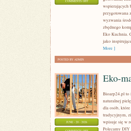
ON
COMMENTS OFF
wspierających b
EKO
przygotowana z
W
wyzwania środo
DOMU
zbędnego kompl
Eko Kuchnia. C
jako inspirują
More ]
POSTED BY ADMIN
Eko-ma
Bioarp24.pl to 
naturalnej pie
dla osób, któr
tradycyjnym, z
wpisuje się w 
JUNE - 20 - 2026
Polecamy DIY 
ON
COMMENTS OFF