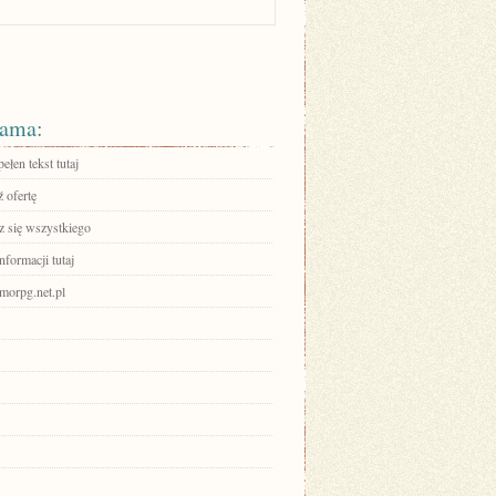
ama:
ełen tekst tutaj
 ofertę
 się wszystkiego
nformacji tutaj
orpg.net.pl