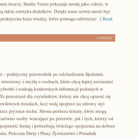
ia twarzy. Studio Veriss pokazuje urodę jako całość, w
ą także estetyka dodatków. Dzięki temu serwis może być
 praktyczna baza wiedzy, które pomaga odświeżyć
[ Read
CONTINUE
rii – praktyczny przewodnik po odchudzaniu Spalarnia
al stworzony z myślą o osobach, które chcą lepiej zrozumieć
sylwetki i szukają konkretnych informacji podanych w
To przestrzeń dla czytelników, którzy nie chcą opierać się
hwilowych trendach, lecz wolą spojrzeć na zdrowy styl
przez pryzmat ruchu. Strona porusza tematy, które mogą
zarówno osoby wracające po przerwie, jak i tych, którzy od
poprawić formę i potrzebują świeżego spojrzenia na dobrze
nia. Polecam Diety i Plany Żywieniowe i Poradnik