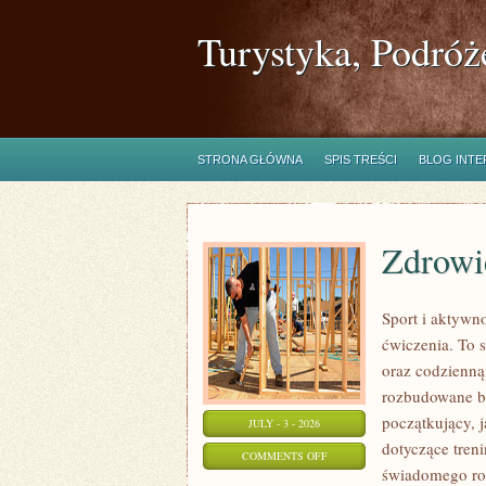
Turystyka, Podróż
STRONA GŁÓWNA
SPIS TREŚCI
BLOG INT
Zdrowie
Sport i aktywno
ćwiczenia. To 
oraz codzienną
rozbudowane b
początkujący, 
JULY - 3 - 2026
dotyczące tren
ON
COMMENTS OFF
świadomego roz
ZDROWIE