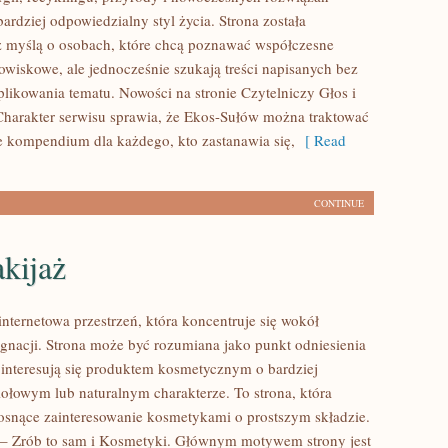
ardziej odpowiedzialny styl życia. Strona została
 myślą o osobach, które chcą poznawać współczesne
wiskowe, ale jednocześnie szukają treści napisanych bez
ikowania tematu. Nowości na stronie Czytelniczy Głos i
harakter serwisu sprawia, że Ekos-Sułów można traktować
ce kompendium dla każdego, kto zastanawia się,
[ Read
CONTINUE
kijaż
internetowa przestrzeń, która koncentruje się wokół
lęgnacji. Strona może być rozumiana jako punkt odniesienia
e interesują się produktem kosmetycznym o bardziej
iołowym lub naturalnym charakterze. To strona, która
rosnące zainteresowanie kosmetykami o prostszym składzie.
– Zrób to sam i Kosmetyki. Głównym motywem strony jest